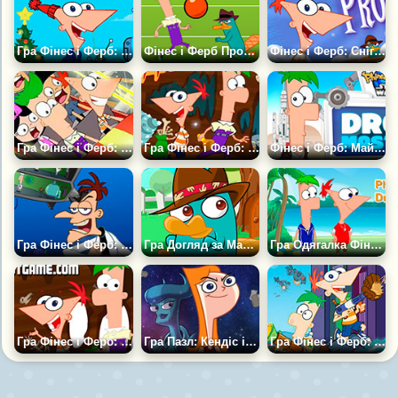
Гра Фінес і Ферб: Зимовий Гольф
Фінес і Ферб Проти Прибульців
Фінес і Ферб: Снігові Проблеми
Гра Фінес і Ферб: Американські Гірки
Гра Фінес і Ферб: Втеча з Міста Кротів
Фінес і Ферб: Майстри Роботів
Гра Фінес і Ферб: Перрі-Скоп
Гра Догляд за Малюком Перрі
Гра Одягалка Фінеса і Ферба
Гра Фінес і Ферб: Бродилка
Гра Пазл: Кендіс і Прибулець
Гра Фінес і Ферб: Шукаємо Букви