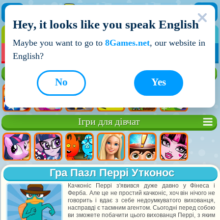
Hey, it looks like you speak English
ІГРИ
ІГРИ ДЛЯ ХЛОПЧИКІВ
Maybe you want to go to
8Games.net
, our website in
МОЇ ІГРИ
НОВІ ІГРИ
ІГРИ НА ДВОХ
English?
Кращі ігри
No
Yes
Ігри для дівчат
Гра Пазл Перрі Утконос
Качконіс Перрі з'явився дуже давно у Фінеса і
Ферба. Але це не простий качконіс, хоч він нічого не
говорить і вдає з себе недоумкуватого вихованця,
насправді є таємним агентом. Сьогодні перед собою
ви зможете побачити цього вихованця Перрі, з яким