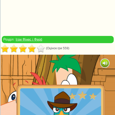
Розділ:
Ігри Фінес і Ферб
(Оцінок гри 559)