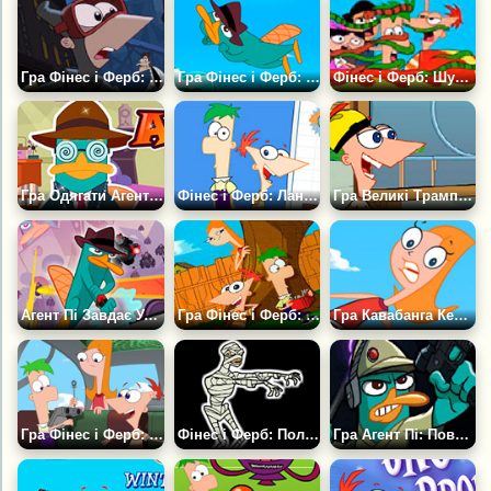
Гра Фінес і Ферб: Фуфел-Зомбі
Гра Фінес і Ферб: Бити Перрі
Фінес і Ферб: Шукати Відмінності
Гра Одягати Агента Пі
Фінес і Ферб: Ланцюгова Реакція
Гра Великі Трампліни
Агент Пі Завдає Удару у Відповідь
Гра Фінес і Ферб: Упорядкувати Плитки
Гра Кавабанга Кендіс
Гра Фінес і Ферб: Пазл Винахід
Фінес і Ферб: Полювання на Монстрів
Гра Агент Пі: Повстання шпигуна