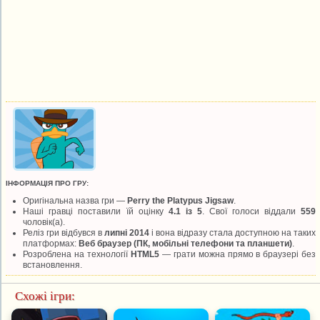
ІНФОРМАЦІЯ ПРО ГРУ:
Оригінальна назва гри —
Perry the Platypus Jigsaw
.
Наші гравці поставили їй оцінку
4.1 із 5
. Свої голоси віддали
559
чоловік(а).
Реліз гри відбувся в
липні 2014
і вона відразу стала доступною на таких
платформах:
Веб браузер (ПК, мобільні телефони та планшети)
.
Розроблена на технології
HTML5
— грати можна прямо в браузері без
встановлення.
Схожі ігри: