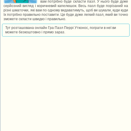
вам потрібно буде скласти пазл. У нього буде дуже
серйозний вигляд і коричневий капелюшок. Весь пазл буде порізаний на
різні шматочки, які вам по одному видаватимуть, щоб ви шукали, куди куди
їх потрібно правильно поставити. Це буде дуже легкий пазл, який ви точно
зможете скласти швидко і правильно.
Тут розташована онлайн Гра Пазл Перрі Утконос, пограти в неї ви
можете безкоштовно і прямо зараз.