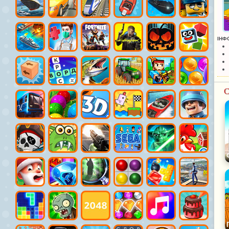
ІНФ
С