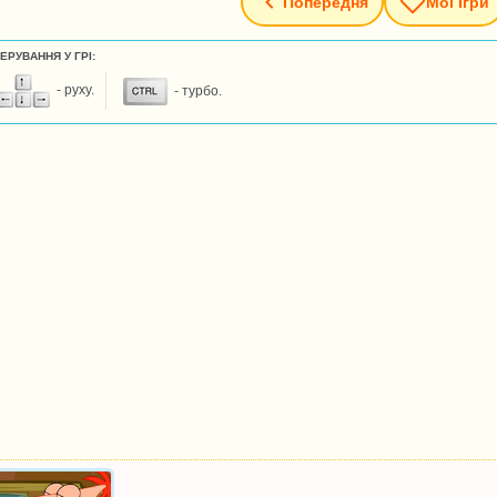
Попередня
Мої Ігри
ЕРУВАННЯ У ГРІ:
- руху.
- турбо.