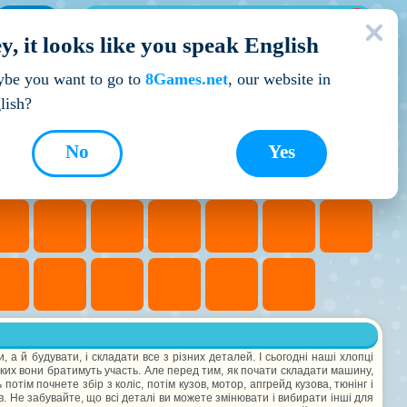
МОЇ ІГРИ
y, it looks like you speak English
Кращі ігри
be you want to go to
8Games.net
, our website in
lish?
No
Yes
 а й будувати, і складати все з різних деталей. І сьогодні наші хлопці
ких вони братимуть участь. Але перед тим, як почати складати машину,
потім почнете збір з коліс, потім кузов, мотор, апгрейд кузова, тюнінг і
. Не забувайте, що всі деталі ви можете змінювати і вибирати інші для