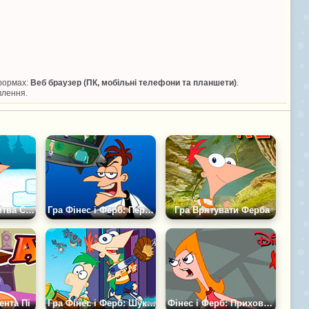
тформах:
Веб браузер (ПК, мобільні телефони та планшети)
.
влення.
Фінес і Ферб: Битва Сніжками
Гра Фінес і Ферб: Перрі-Скоп
Гра Врятувати Ферба
ента Пі
Гра Фінес і Ферб: Шукаємо Букви
Фінес і Ферб: Приховані Об'єкти