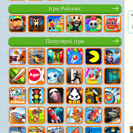
Ігри Роблокс
К
Популярні ігри