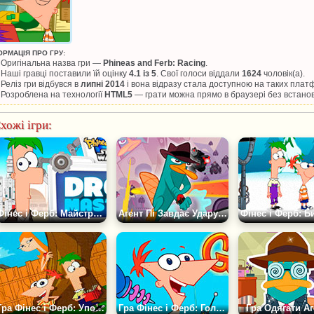
ОРМАЦІЯ ПРО ГРУ:
Оригінальна назва гри —
Phineas and Ferb: Racing
.
Наші гравці поставили їй оцінку
4.1 із 5
. Свої голоси віддали
1624
чоловік(а).
Реліз гри відбувся в
липні 2014
і вона відразу стала доступною на таких пла
Розроблена на технології
HTML5
— грати можна прямо в браузері без встано
хожі ігри:
Фінес і Ферб: Майстри Роботів
Агент Пі Завдає Удару у Відповідь
Гра Фінес і Ферб: Упорядкувати Плитки
Гра Фінес і Ферб: Гольф
Гра Одягати Аг