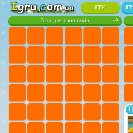
ІГРИ
ІГ
Ігри для хлопчиків
Г