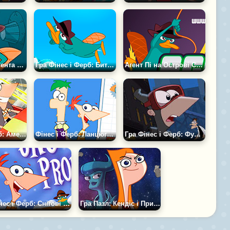
Гра Іспит Для Агента Перрі
Гра Фінес і Ферб: Бити Перрі
Агент Пі на Острові Скарбів
Гра Фінес і Ферб: Американські Гірки
Фінес і Ферб: Ланцюгова Реакція
Гра Фінес і Ферб: Фуфел-Зомбі
Фінес і Ферб: Снігові Проблеми
Гра Пазл: Кендіс і Прибулець