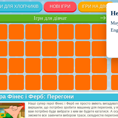
РИ ДЛЯ ХЛОПЧИКІВ
НОВІ ІГРИ
ІГРИ НА ДВОХ
He
Ігри для дівчат
May
Eng
ра Фінес і Ферб: Перегони
Наші супер герої Фінес і Ферб не просто вміють вигадувати,
вирішили, що потрібно зробити машинку для перегонів, у я
вам потрібно буде вибрати з ким ви будете кататися. А ось 
зможете все закінчити вибором траси, складністю перегонів