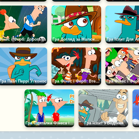
Фінес і Ферб: Дорога до Бразилії
Гра Догляд за Малюком Перрі
Гра Пазл Перрі Утконос
Гра Фінес і Ферб: Втеча з Міста Кротів
Гра Одягалка Фінеса і Ферба
Гра Іспит з Водіння