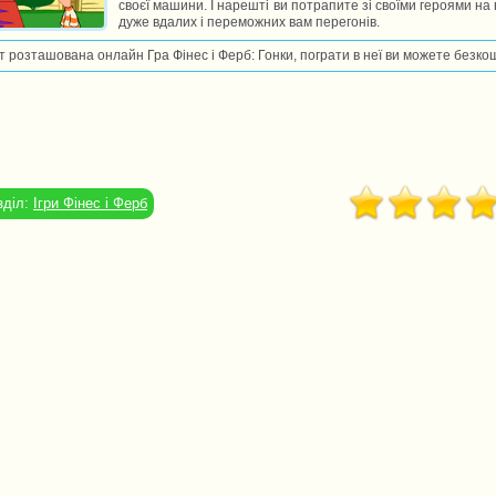
своєї машини. І нарешті ви потрапите зі своїми героями на 
дуже вдалих і переможних вам перегонів.
т розташована онлайн Гра Фінес і Ферб: Гонки, пограти в неї ви можете безко
зділ:
Ігри Фінес і Ферб