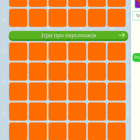
Ту
Ігри про персонажів
Ро