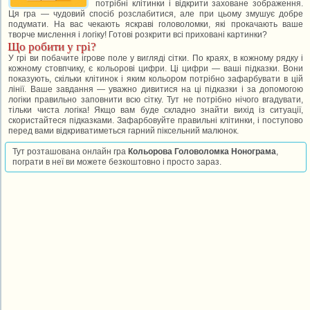
потрібні клітинки і відкрити заховане зображення.
Ця гра — чудовий спосіб розслабитися, але при цьому змушує добре
подумати. На вас чекають яскраві головоломки, які прокачають ваше
творче мислення і логіку! Готові розкрити всі приховані картинки?
Що робити у грі?
У грі ви побачите ігрове поле у вигляді сітки. По краях, в кожному рядку і
кожному стовпчику, є кольорові цифри. Ці цифри — ваші підказки. Вони
показують, скільки клітинок і яким кольором потрібно зафарбувати в цій
лінії. Ваше завдання — уважно дивитися на ці підказки і за допомогою
логіки правильно заповнити всю сітку. Тут не потрібно нічого вгадувати,
тільки чиста логіка! Якщо вам буде складно знайти вихід із ситуації,
скористайтеся підказками. Зафарбовуйте правильні клітинки, і поступово
перед вами відкриватиметься гарний піксельний малюнок.
Тут розташована онлайн гра
Кольорова Головоломка Нонограма
,
пограти в неї ви можете безкоштовно і просто зараз.