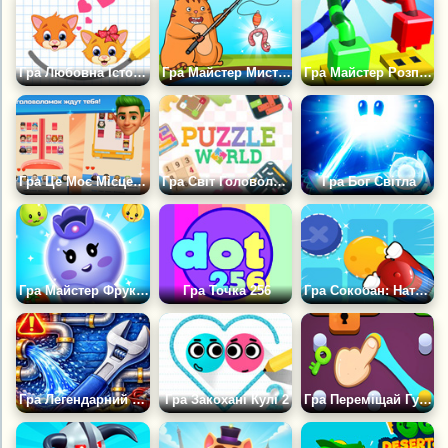
Гра Любовна Історія Кошенят
Гра Майстер Мистецтва: Різдвяна Головоломка
Гра Майстер Розплутування 3Д
Гра Це Моє Місце Логічна Головоломка
Гра Світ Головоломок
Гра Бог Світла
Гра Майстер Фруктових Головоломок 3Д
Гра Точка 256
Гра Сокобан: Натисни на Коробку
Гра Легендарний Сантехнік
Гра Закохані Кулі 2
Гра Переміщай Гумки: Логічна Головоломка