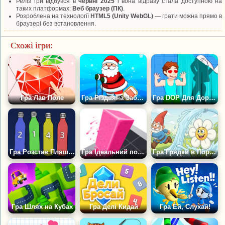
Реліз гри відбувся в
червні 2025
і вона відразу стала доступною на
таких платформах:
Веб браузер (ПК)
.
Розроблена на технології
HTML5 (Unity WebGL)
— грати можна прямо в
браузері без встановлення.
Схожі ігри:
Гра Лав Поле
Гра Різдвяна Забава DOP: Видаліть Одну Частину
Гра DOP Для Дорослих: Зітри, домалюй, знайди
Гра Розстав Пляшки Правильно
Гра Ідеальний поворот
Гра Грядки в Порядку
Гра Шлях на Кубах
Гра Делі Кидай
Гра Ей, Слухай!