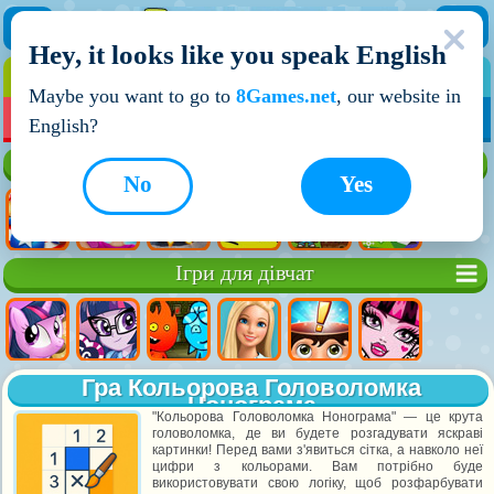
Hey, it looks like you speak English
ІГРИ
ІГРИ ДЛЯ ХЛОПЧИКІВ
Maybe you want to go to
8Games.net
, our website in
МОЇ ІГРИ
НОВІ ІГРИ
ІГРИ НА ДВОХ
English?
Кращі ігри
No
Yes
Ігри для дівчат
Гра Кольорова Головоломка
Нонограма
"Кольорова Головоломка Нонограма" — це крута
головоломка, де ви будете розгадувати яскраві
картинки! Перед вами з'явиться сітка, а навколо неї
цифри з кольорами. Вам потрібно буде
використовувати свою логіку, щоб розфарбувати