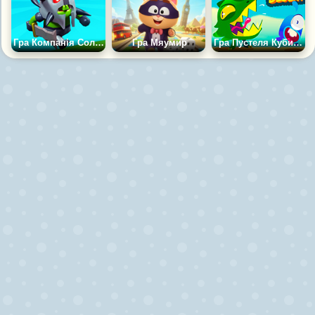
Гра Компанія Солдат
Гра Мяумир
Гра Пустеля Кубиків Гобо