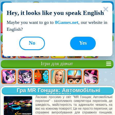
Hey, it looks like you speak English
ІГРИ
ІГРИ ДЛЯ ХЛОПЧИКІВ
Maybe you want to go to
8Games.net
, our website in
МОЇ ІГРИ
НОВІ ІГРИ
ІГРИ НА ДВОХ
English?
Кращі ігри
No
Yes
Ігри для дівчат
Гра MR Гонщик: Автомобільні
перегони
Ласкаво просимо у світ "MR Гонщик: Автомобільні
перегони" - захопливого симулятора перегонів, де
швидкість, майстерність та адреналін чекають на
вас на кожному повороті. Це не просто перегони, це
справжнє випробування для справжніх гонщиків.