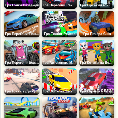
Гра Гонки Назавжди
Гра Перегони Ракетних Автомобілів по Шосе
Гра Гірський гонщик 2
Гра Перегони Тюнінгованих Автомобілів
Гра Тюнінг Рейсер
Гра Печера Снів
Гра Перегони Божевільних 2
Гра Автогонки: Майстер Механіки
Гра Котики на Велосипедах
Гра Гонки з руйнуванням Онлайн
Гра Обгін по Зустрічці
Гра Перегони Літаючих Машин 4