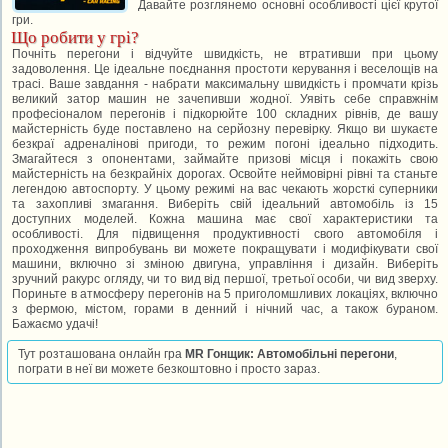
Давайте розглянемо основні особливості цієї крутої
гри.
Що робити у грі?
Почніть перегони і відчуйте швидкість, не втративши при цьому
задоволення. Це ідеальне поєднання простоти керування і веселощів на
трасі. Ваше завдання - набрати максимальну швидкість і промчати крізь
великий затор машин не зачепивши жодної. Уявіть себе справжнім
професіоналом перегонів і підкорюйте 100 складних рівнів, де вашу
майстерність буде поставлено на серйозну перевірку. Якщо ви шукаєте
безкраї адреналінові пригоди, то режим погоні ідеально підходить.
Змагайтеся з опонентами, займайте призові місця і покажіть свою
майстерність на безкрайніх дорогах. Освойте неймовірні рівні та станьте
легендою автоспорту. У цьому режимі на вас чекають жорсткі суперники
та захопливі змагання. Виберіть свій ідеальний автомобіль із 15
доступних моделей. Кожна машина має свої характеристики та
особливості. Для підвищення продуктивності свого автомобіля і
проходження випробувань ви можете покращувати і модифікувати свої
машини, включно зі зміною двигуна, управління і дизайн. Виберіть
зручний ракурс огляду, чи то вид від першої, третьої особи, чи вид зверху.
Пориньте в атмосферу перегонів на 5 приголомшливих локаціях, включно
з фермою, містом, горами в денний і нічний час, а також бураном.
Бажаємо удачі!
Тут розташована онлайн гра
MR Гонщик: Автомобільні перегони
,
пограти в неї ви можете безкоштовно і просто зараз.