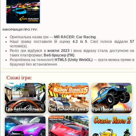
ІНФОРМАЦІЯ ПРО ГРУ:
Оригінальна назва гри —
MR RACER: Car Racing
.
Наші гравці поставили їй оцінку
4.3 із 5
. Свої голоси віддали
57
чоловік(а).
Реліз гри відбувся в
жовтні 2023
і вона відразу стала доступною на
таких платформах:
Веб браузер (ПК)
.
Розроблена на технології
HTML5 (Unity WebGL)
— грати можна прямо в
браузері без встановлення.
Схожі ігри:
Гра Автомобільні Трюкові Гонки
Гра Палаюча Гума 5
Гра Гонки Ренегата