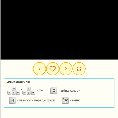
КЕРУВАННЯ У ГРІ:
/
- рух
- зміна камери
- увімкнути передні фари
- меню