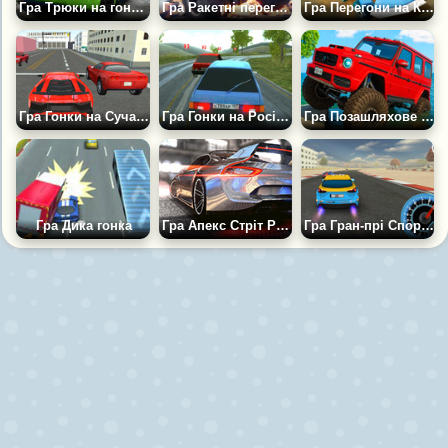
Гра Трюки на гоночних машинах 2
Гра Ракетні перегони
Гра Перегони на Картингах із Тваринами 3Д
Гра Гонки на Сучасних Автомобілях 2
Гра Гонки на Російських Машинах
Гра Позашляхове Ралі: Гонки на Крутих Тачках
Гра Дика гонка
Гра Апекс Стріт Рейсинг
Гра Гран-прі Спорткарів