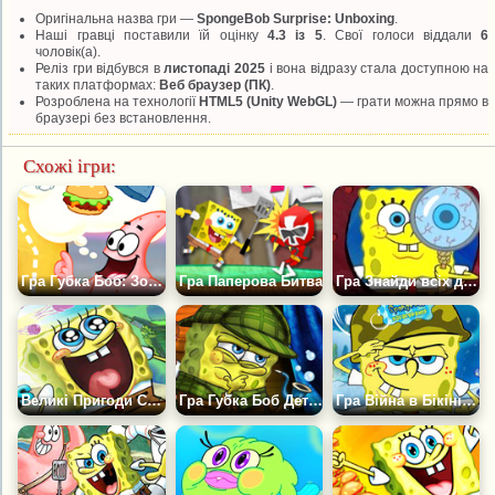
Оригінальна назва гри —
SpongeBob Surprise: Unboxing
.
Наші гравці поставили їй оцінку
4.3 із 5
. Свої голоси віддали
6
чоловік(а).
Реліз гри відбувся в
листопаді 2025
і вона відразу стала доступною на
таких платформах:
Веб браузер (ПК)
.
Розроблена на технології
HTML5 (Unity WebGL)
— грати можна прямо в
браузері без встановлення.
Схожі ігри:
Гра Губка Боб: Зобрази і Вгадай
Гра Паперова Битва
Гра Знайди всіх друзів у Бікіні Боттом
Великі Пригоди Спанч Боба
Гра Губка Боб Детектив
Гра Війна в Бікіні Боттом