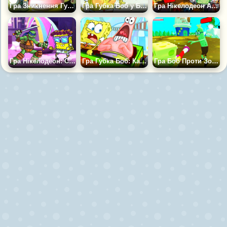
Гра Зникнення Губки Боба
Гра Губка Боб у Бікіні Боттом
Гра Нікелодеон Аркади
Гра Нікелодеон: Світ Супер Сутичок
Гра Губка Боб: Катання на Машинці
Гра Боб Проти Зомбі