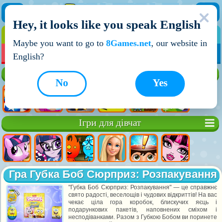
Hey, it looks like you speak English
ІГРИ
ІГРИ ДЛЯ ХЛОПЧИКІВ
Maybe you want to go to
8Games.net
, our website in
МОЇ ІГРИ
НОВІ ІГРИ
ІГРИ НА ДВОХ
English?
Кращі ігри
No
Yes
Ігри для дівчат
Гра Губка Боб Сюрприз: Розпакування
"Губка Боб Сюрприз: Розпакування" — це справжнє
свято радості, веселощів і чудових відкриттів! На вас
чекає ціла гора коробок, блискучих яєць і
подарункових пакетів, наповнених сміхом і
несподіванками. Разом з Губкою Бобом ви поринете