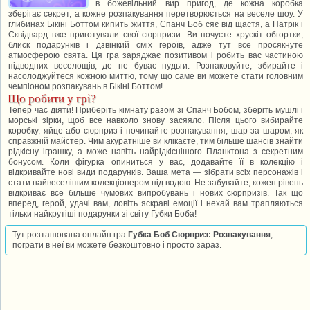
в божевільний вир пригод, де кожна коробка
зберігає секрет, а кожне розпакування перетворюється на веселе шоу. У
глибинах Бікіні Боттом кипить життя, Спанч Боб сяє від щастя, а Патрік і
Сквідвард вже приготували свої сюрпризи. Ви почуєте хрускіт обгортки,
блиск подарунків і дзвінкий сміх героїв, адже тут все просякнуте
атмосферою свята. Ця гра заряджає позитивом і робить вас частиною
підводних веселощів, де не буває нудьги. Розпаковуйте, збирайте і
насолоджуйтеся кожною миттю, тому що саме ви можете стати головним
чемпіоном розпакувань в Бікіні Боттом!
Що робити у грі?
Тепер час діяти! Приберіть кімнату разом зі Спанч Бобом, зберіть мушлі і
морські зірки, щоб все навколо знову засяяло. Після цього вибирайте
коробку, яйце або сюрприз і починайте розпакування, шар за шаром, як
справжній майстер. Чим акуратніше ви клікаєте, тим більше шансів знайти
рідкісну іграшку, а може навіть найрідкіснішого Планктона з секретним
бонусом. Коли фігурка опиниться у вас, додавайте її в колекцію і
відкривайте нові види подарунків. Ваша мета — зібрати всіх персонажів і
стати найвеселішим колекціонером під водою. Не забувайте, кожен рівень
відкриває все більше чумових випробувань і нових сюрпризів. Так що
вперед, герой, удачі вам, ловіть яскраві емоції і нехай вам трапляються
тільки найкрутіші подарунки зі світу Губки Боба!
Тут розташована онлайн гра
Губка Боб Сюрприз: Розпакування
,
пограти в неї ви можете безкоштовно і просто зараз.