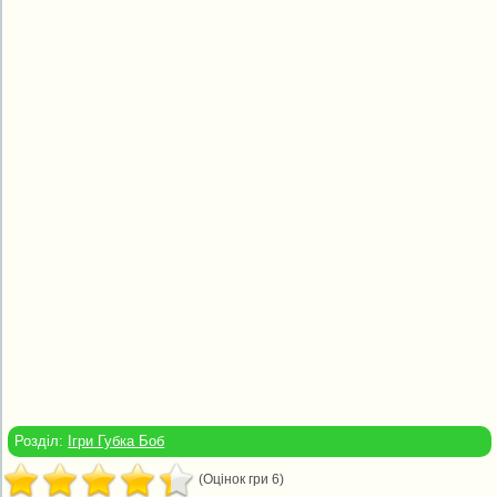
Розділ:
Ігри Губка Боб
(Оцінок гри 6)