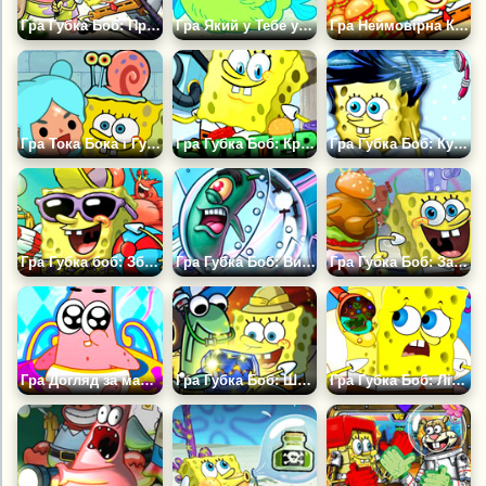
Гра Губка Боб: Пригода на Острові Монстрів
Гра Який у Тебе улюбленець із Бікіні Боттом?
Гра Неймовірна Крабсбургерна Вікторина
Гра Тока Бока і Губка Боб
Гра Губка Боб: Крабсбургерна Криза
Гра Губка Боб: Купання Малюка
Гра Губка боб: Збери Предмети
Гра Губка Боб: Викрадена Формула Крабсбургера
Гра Губка Боб: Захисти Обід
Гра Догляд за малюком Патріком
Гра Губка Боб: Шукач каменю
Гра Губка Боб: Лікування Вуха