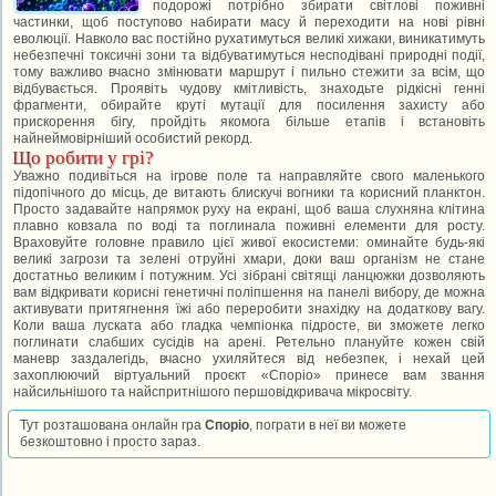
подорожі потрібно збирати світлові поживні
частинки, щоб поступово набирати масу й переходити на нові рівні
еволюції. Навколо вас постійно рухатимуться великі хижаки, виникатимуть
небезпечні токсичні зони та відбуватимуться несподівані природні події,
тому важливо вчасно змінювати маршрут і пильно стежити за всім, що
відбувається. Проявіть чудову кмітливість, знаходьте рідкісні генні
фрагменти, обирайте круті мутації для посилення захисту або
прискорення бігу, пройдіть якомога більше етапів і встановіть
найнеймовірніший особистий рекорд.
Що робити у грі?
Уважно подивіться на ігрове поле та направляйте свого маленького
підопічного до місць, де витають блискучі вогники та корисний планктон.
Просто задавайте напрямок руху на екрані, щоб ваша слухняна клітина
плавно ковзала по воді та поглинала поживні елементи для росту.
Враховуйте головне правило цієї живої екосистеми: оминайте будь-які
великі загрози та зелені отруйні хмари, доки ваш організм не стане
достатньо великим і потужним. Усі зібрані світящі ланцюжки дозволяють
вам відкривати корисні генетичні поліпшення на панелі вибору, де можна
активувати притягнення їжі або переробити знахідку на додаткову вагу.
Коли ваша луската або гладка чемпіонка підросте, ви зможете легко
поглинати слабших сусідів на арені. Ретельно плануйте кожен свій
маневр заздалегідь, вчасно ухиляйтеся від небезпек, і нехай цей
захоплюючий віртуальний проєкт «Споріо» принесе вам звання
найсильнішого та найспритнішого першовідкривача мікросвіту.
Тут розташована онлайн гра
Споріо
, пограти в неї ви можете
безкоштовно і просто зараз.