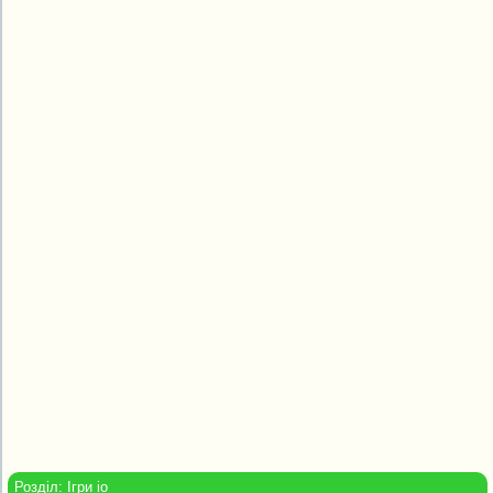
Розділ:
Ігри io