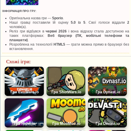
ІНФОРМАЦІЯ ПРО ГРУ:
Оригінальна назва гри —
Sporio
.
Наші гравці поставили їй оцінку
5.0 із 5
. Свої голоси віддали
2
чоловік(а).
Реліз гри відбувся в
червні 2026
і вона відразу стала доступною на
таких платформах:
Веб браузер (ПК, мобільні телефони та
планшети)
.
Розроблена на технології
HTML5
— грати можна прямо в браузері без
встановлення.
Схожі ігри:
Гра EvoWars.io
Гра ShotWars.io
Гра Dynast.io
Гра Rider.io
Гра MooMoo.io
Гра Devast.io