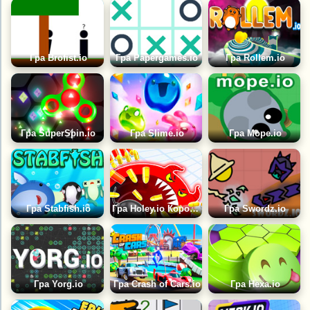
Гра Brofist.io
Гра Papergames.io
Гра Rollem.io
Гра SuperSpin.io
Гра Slime.io
Гра Mope.io
Гра Stabfish.io
Гра Holey.io Королівська Битва
Гра Swordz.io
Гра Yorg.io
Гра Crash of Cars.io
Гра Hexa.io