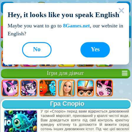
Hey, it looks like you speak English
ІГРИ
ІГРИ ДЛЯ ХЛОПЧИКІВ
Maybe you want to go to
8Games.net
, our website in
МОЇ ІГРИ
НОВІ ІГРИ
ІГРИ НА ДВОХ
English?
Кращі ігри
No
Yes
Ігри для дівчат
Гра Споріо
У грі «Споріо» перед вами відкриється дивовижний
таємний мікросвіт, прихований у краплі чистої води.
Вам доведеться взяти під свій контроль крихітну
кумедну клітинку та допомогти їй вижити серед
сотень інших дивовижних істот. Під час цієї веселої