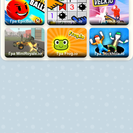
Гра EpicBallz.io
Minesweeper. io
Гра Veck.io
Гра MiniRoyale.io
Гра Frog.io
Гра Stickhole.io