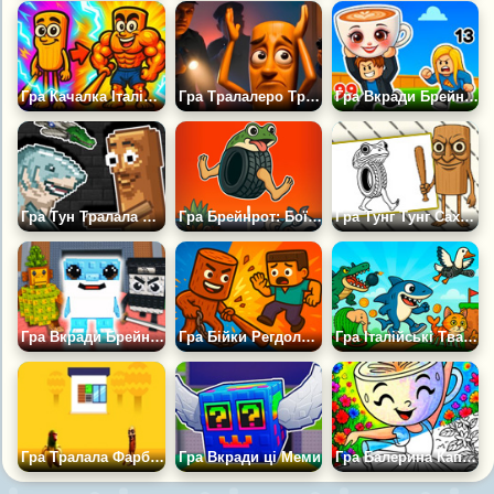
Гра Качалка Італійського Брейнрота Тобі Сюди
Гра Тралалеро Тралала і Тунг Тунг Саур: Складний Тест
Гра Вкради Брейнрот Арена
Гра Тун Тралала Плейграунд: Італійська Мем Пісочниця
Гра Брейнрот: Боїнг Боїнг Злиття
Гра Тунг Тунг Сахур Книга Розмальовка
Гра Вкради Брейнрот Зараз
Гра Бійки Регдолл Героїв
Гра Італійські Тварини - Міні Ігри
Гра Тралала Фарбування Будинків
Гра Вкради ці Меми
Гра Балерина Капучино: Розмальовка