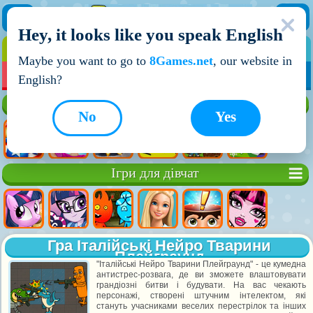
Hey, it looks like you speak English
ІГРИ
ІГРИ ДЛЯ ХЛОПЧИКІВ
Maybe you want to go to
8Games.net
, our website in
МОЇ ІГРИ
НОВІ ІГРИ
ІГРИ НА ДВОХ
English?
Кращі ігри
No
Yes
Ігри для дівчат
Гра Італійські Нейро Тварини
Плейграунд
"Італійські Нейро Тварини Плейграунд" - це кумедна
антистрес-розвага, де ви зможете влаштовувати
грандіозні битви і будувати. На вас чекають
персонажі, створені штучним інтелектом, які
стануть учасниками веселих перестрілок та інших