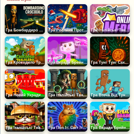
Гра Бомбардиро Крокодило: Жахливий Крикун
Гра Рослини Проти Брейнротів. Роббі
Гра Італійські Тварини Меми: З'єднай Хлопців
Гра Крокодило Тралалеро Ран
Гра Вкради Брейнрот 100% Оригінал
Гра Тунг Тунг Сахур Клікер
Гра Новий Укради Брейнрот Супер Клікер
Гра Італійські Тварини: Знайди Відмінності
Гра Втеча Від Тунг Тунг Тунг Сахура
Гра Італійські Тварини: Пазли
Гра Поп Іт: Світ Італійських Тварин
Гра Вкради Брейнрот Дуель