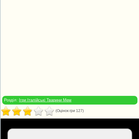
Розділ:
Ігри Італійські Тварини Мем
(Оцінок гри 127)