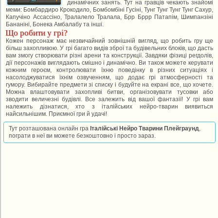
динамічних занять. Тут на гравців чекають знайомі
меми: Бомбардиро Крокодило, Бомбомбіні Гусіні, Тунг Тунг Тунг Тунг Сахур,
Капучіно Ассассіно, Тралалело Тралала, Брр Бррр Патапім, Шимпанзіні
Бананіні, Бонека Амбалабу та інші.
Що робити у грі?
Кожен персонаж має незвичайний зовнішній вигляд, що робить гру ще
більш захопливою. У грі багато видів зброї та будівельних блоків, що дасть
вам змогу створювати різні арени та конструкції. Завдяки фізиці регдолів,
дії персонажів виглядають смішно і динамічно. Ви також можете керувати
кожним героєм, контролювати їхню поведінку в різних ситуаціях і
насолоджуватися їхнім озвученням, що додає грі атмосферності та
гумору. Вибирайте предмети зі списку і будуйте на екрані все, що хочете.
Можна влаштовувати захопливі битви, організовувати тусовки або
зводити величезні будівлі. Все залежить від вашої фантазії! У грі вам
належить дізнатися, хто з італійських нейро-тварин виявиться
найсильнішим. Приємної гри й удачі!
Тут розташована онлайн гра
Італійські Нейро Тварини Плейграунд
,
пограти в неї ви можете безкоштовно і просто зараз.