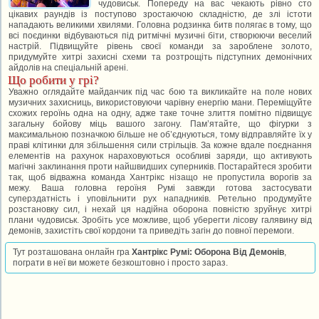
чудовиськ. Попереду на вас чекають рівно сто
цікавих раундів із поступово зростаючою складністю, де злі істоти
нападають великими хвилями. Головна родзинка битв полягає в тому, що
всі поєдинки відбуваються під ритмічні музичні біти, створюючи веселий
настрій. Підвищуйте рівень своєї команди за зароблене золото,
придумуйте хитрі захисні схеми та розтрощіть підступних демонічних
айдолів на спеціальній арені.
Що робити у грі?
Уважно оглядайте майданчик під час бою та викликайте на поле нових
музичних захисниць, використовуючи чарівну енергію мани. Переміщуйте
схожих героїнь одна на одну, адже таке точне злиття помітно підвищує
загальну бойову міць вашого загону. Пам’ятайте, що фігурки з
максимальною позначкою більше не об’єднуються, тому відправляйте їх у
праві клітинки для збільшення сили стрільців. За кожне вдале поєднання
елементів на рахунок нараховуються особливі заряди, що активують
магічні заклинання проти найшвидших суперників. Постарайтеся зробити
так, щоб відважна команда Хантрікс нізащо не пропустила ворогів за
межу. Ваша головна героїня Румі завжди готова застосувати
суперздатність і уповільнити рух нападників. Ретельно продумуйте
розстановку сил, і нехай ця надійна оборона повністю зруйнує хитрі
плани чудовиськ. Зробіть усе можливе, щоб уберегти лісову галявину від
демонів, захистіть свої кордони та приведіть загін до повної перемоги.
Тут розташована онлайн гра
Хантрікс Румі: Оборона Від Демонів
,
пограти в неї ви можете безкоштовно і просто зараз.