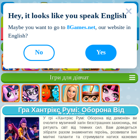
Hey, it looks like you speak English
ІГРИ
ІГРИ ДЛЯ ХЛОПЧИКІВ
Maybe you want to go to
8Games.net
, our website in
МОЇ ІГРИ
НОВІ ІГРИ
ІГРИ НА ДВОХ
English?
Кращі ігри
No
Yes
Ігри для дівчат
Гра Хантрікс Румі: Оборона Від
Демонів
У грі «Хантрікс Румі: Оборона від демонів» ви
очолите музичний загін безстрашних захисниць, які
рятують світ від темних сил. Вам доведеться
зібрати разом знаменитих героїнь, розвивати їхні
магічні таланти та стримувати натиск казкових