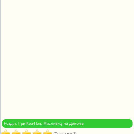
Розділ:
Ігри Кей-Поп: Мисливиці на Демонів
(Оцінок гри 2)