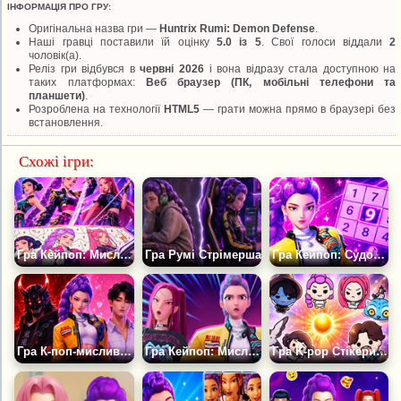
ІНФОРМАЦІЯ ПРО ГРУ:
Оригінальна назва гри —
Huntrix Rumi: Demon Defense
.
Наші гравці поставили їй оцінку
5.0 із 5
. Свої голоси віддали
2
чоловік(а).
Реліз гри відбувся в
червні 2026
і вона відразу стала доступною на
таких платформах:
Веб браузер (ПК, мобільні телефони та
планшети)
.
Розроблена на технології
HTML5
— грати можна прямо в браузері без
встановлення.
Схожі ігри:
Гра Кейпоп: Мисливиці на Демонів — Малювання за Номерами
Гра Румі Стрімерша
Гра Кейпоп: Судоку Разом із Хантрікс
Гра К-поп-мисливиці: Кохання та Демони
Гра Кейпоп: Мисливиці на Демонів — Пазли: Румі Хантрікс
Гра K-pop Стікери: Бей Біт