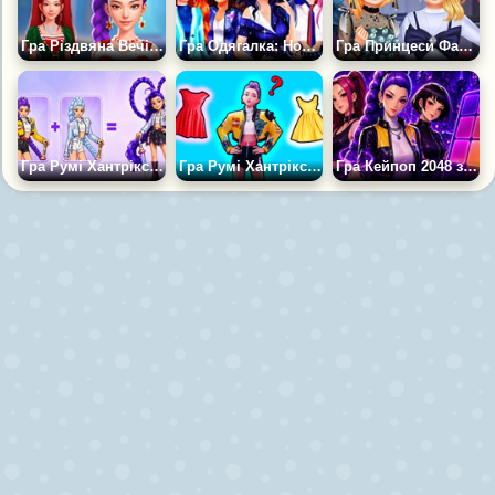
Гра Різдвяна Вечірка Мисливців за K-Pop
Гра Одягалка: Новорічний Концерт
Гра Принцеси Фанатки К-Поп
Гра Румі Хантрікс: Кейпоп-мисливиці Проти Демонів
Гра Румі Хантрікс Кейпоп: Мисливиці на Демонів
Гра Кейпоп 2048 з Хантрікс