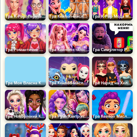
Гра K-Pop: Перетворення з Ботаніка на Популярного Виконавця
Гра Кейпоп-мисливиці: Пазли: Румі Хантрікс
Гра K-Pop Мода Мисливців на Демонів
Гра Романтичне Перетворення в Стилі К-Поп
Гра Кейпоп-стиліст: Дівчата-айдоли
Гра Симулятор Румі Хантрікс: Кейпоп-мисливиця на Демонів
Гра Моя Власна К-поп група
Гра Кейпоп-мисливиці на Демонів: Іграшки Гашапон
Гра Наряд на Хелловін у Стилі K-Pop
Гра Новорічний Концерт у Стилі К-Поп 2
Гра Румі Хантрікс: Кейпоп Мисливці
Гра Кейпоп Мисливиці На Демонів Плейграунд