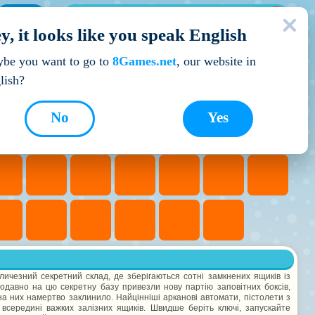
МОЇ ІГРИ
y, it looks like you speak English
Кращі ігри
be you want to go to
8Games.net
, our website in
lish?
No
Yes
личезний секретний склад, де зберігаються сотні замкнених ящиків із
давно на цю секретну базу привезли нову партію заповітних боксів,
на них намертво заклинило. Найцінніші арканові автомати, пістолети з
всередині важких залізних ящиків. Швидше беріть ключі, запускайте