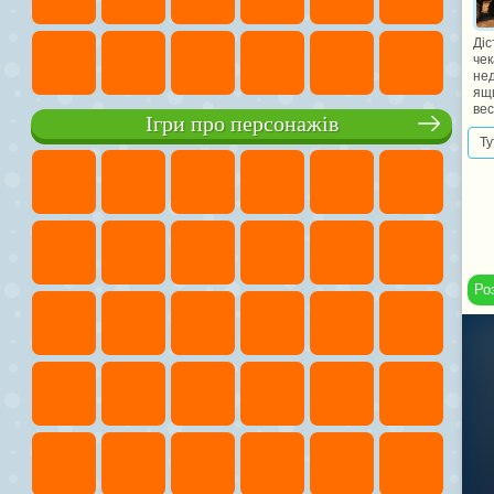
Діс
чек
нед
ящи
вес
Ігри про персонажів
Ту
Ро