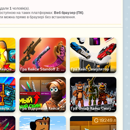
іддали
1
чоловік(а).
 доступною на таких платформах:
Веб браузер (ПК)
.
и можна прямо в браузері без встановлення.
Гра Симулятор Кейсів PVZ Fusion Mode
Гра Кейси Standoff 2: Симулятор
Гра Кейс Симулятор Реальних Речей
Гра Відкриття Кейсів: Геометрія Даш
Гра Відкривай Кейси 3D: Станд Бокс
Гра Фнаф Кейс: Симулятор