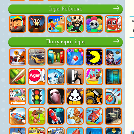
Ігри Роблокс
К
Популярні ігри