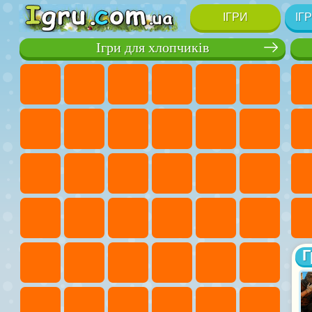
ІГРИ
ІГ
Ігри для хлопчиків
Г