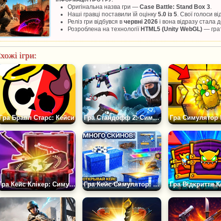
Оригінальна назва гри —
Case Battle: Stand Box 3
.
Наші гравці поставили їй оцінку
5.0 із 5
. Свої голоси в
Реліз гри відбувся в
червні 2026
і вона відразу стала
Розроблена на технології
HTML5 (Unity WebGL)
— грат
хожі ігри:
Гра Бравл Старс: Кейси
Гра Стандофф 2: Симулятор Відкриття Кейсів і Боксів
Гра Кейс Клікер: Симулятор Відкриття Кейсів КС ГО
Гра Кейс Симулятор: Critical OPS