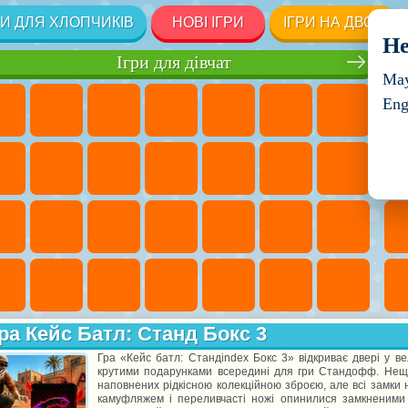
РИ ДЛЯ ХЛОПЧИКІВ
НОВІ ІГРИ
ІГРИ НА ДВОХ
He
Ігри для дівчат
May
Eng
ра Кейс Батл: Станд Бокс 3
Гра «Кейс батл: Стандindex Бокс 3» відкриває двері у ве
крутими подарунками всередині для гри Стандофф. Нещо
наповнених рідкісною колекційною зброєю, але всі замки 
камуфляжем і переливчасті ножі опинилися замкненими 