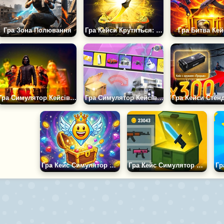
Гра Зона Полювання
Гра Кейси Крутяться: Скіни Мутяться
Гра Битва Кей
Гра Симулятор Кейсів CS2 2.0
Гра Симулятор Кейсів: Реальні Речі
Гра Кейс Симулятор Емодзі
Гра Кейс Симулятор Блок Страйк