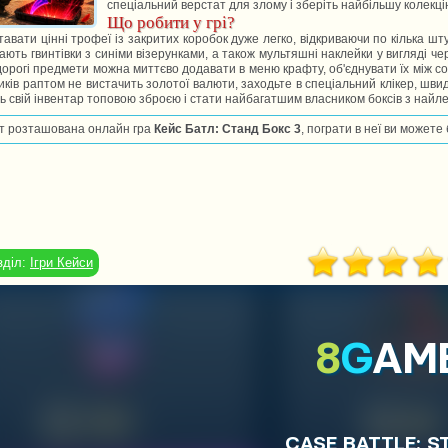
спеціальний верстат для злому і зберіть найбільшу колекцію
Що робити у грі?
тавати цінні трофеї із закритих коробок дуже легко, відкриваючи по кілька 
ають гвинтівки з синіми візерунками, а також мультяшні наклейки у вигляді че
орогі предмети можна миттєво додавати в меню крафту, об'єднувати їх між с
ків раптом не вистачить золотої валюти, заходьте в спеціальний клікер, шв
ь свій інвентар топовою зброєю і стати найбагатшим власником боксів з най
т розташована онлайн гра
Кейс Батл: Станд Бокс 3
, пограти в неї ви можете
зділ:
Ігри Кейси