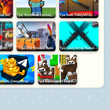
сів GO
Гра Чілловий Хлопець у Майнкрафті: Кейси
Гра Кейс Симулятор Станд 2: Кейси
Гра Кейси СтендОпс: Відкриття
Гра CS2 Кіловат Кейс
Гра Симулятор Кейси Standoff 2
Гра Кейс Симулятор: Подарунки ТГ
Гра Майнкрафт Кейси: Заповніть Скайблок