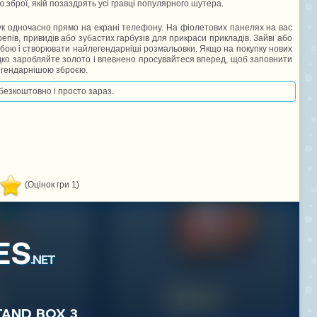
 зброї, якій позаздрять усі гравці популярного шутера.
штук одночасно прямо на екрані телефону. На фіолетових панелях на вас
репів, привидів або зубастих гарбузів для прикраси прикладів. Зайві або
обою і створювати найлегендарніші розмальовки. Якщо на покупку нових
идко заробляйте золото і впевнено просувайтеся вперед, щоб заповнити
легендарнішою зброєю.
 безкоштовно і просто зараз.
(Оцінок гри 1)