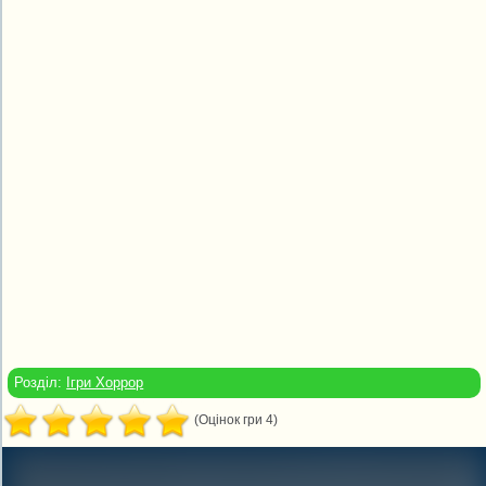
Розділ:
Ігри Хоррор
(Оцінок гри 4)