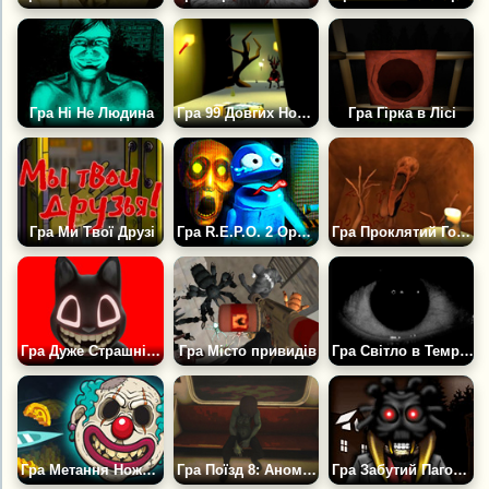
Гра Ні Не Людина
Гра 99 Довгих Ночей. Два Друга в Лісі Проти Оленя
Гра Гірка в Лісі
Гра Ми Твої Друзі
Гра R.E.P.O. 2 Оригінал
Гра Проклятий Готель: Хоррор
Гра Дуже Страшні Монстри
Гра Місто привидів
Гра Світло в Темряві
Гра Метання Ножа: Жахи
Гра Поїзд 8: Аномальний Маршрут
Гра Забутий Пагорб: Хірургія