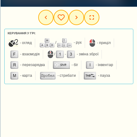
КЕРУВАННЯ У ГРІ:
- огляд
/
- рух
- приціл
- взаємодія
/
-
- зміна зброї
- перезарядка
- біг
- інвентар
- карта
- стрибати
- пауза