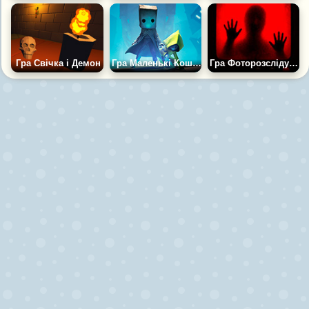
Гра Свічка і Демон
Гра Маленькі Кошмарики: Ніч Крику
Гра Фоторозслідування