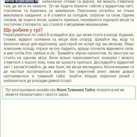
небезпечні стежки та вороги, які можуть з’явитися
там, де ви їх не чекаєте. Тут ви будете блукати тайгою у відкритому світі,
стріляючи та борючись за виживання. Персонажу потрібно не тільки
виконувати завдання, а й стежити за голодом, спрагою та сном. Одним
словом, ви ходите лісом, шукаєте припаси, перевіряєте підозрілі місця та
поступово з’ясовуєте, що сталося з місцевими мешканцями.
Що робити у грі?
Пересувайтеся по тайзі й оглядайте все, що може стати в нагоді: будинки,
стежки, відкриті галявини та місця біля споруд. Шукайте їжу, воду та
безпечні місця для відпочинку, щоб герой не ослаб під час вилазки. Якщо
показники голоду, спраги чи сну падають, краще спочатку відновити сили,
а вже потім йти глибше в ліс. Тримайте зброю напоготові, бо монстри не
стоять на одному місці. Вони вільно пересуваються локацією і можуть
з’явитися з іншого боку, поки ви шукаєте припаси. Досліджуйте відкритий
світ і запам’ятовуйте, де вже були, які місця виглядають безпечнішими та
де частіше зустрічаються вороги. Так секретний агент зможе довше
протриматися в туманній тайзі, знайти більше корисних речей і
наблизитися до розгадки дивної історії.
Тут розташована онлайн гра
Жахи Туманної Тайги
, пограти в неї ви
можете безкоштовно і просто зараз.