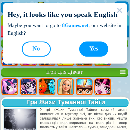
Hey, it looks like you speak English
ІГРИ
ІГРИ ДЛЯ ХЛОПЧИКІВ
Maybe you want to go to
8Games.net
, our website in
МОЇ ІГРИ
НОВІ ІГРИ
ІГРИ НА ДВОХ
English?
Кращі ігри
No
Yes
Ігри для дівчат
Гра Жахи Туманної Тайги
У грі «Жахи Туманної Тайги» таємний агент
опиняється в глухому лісі, де після дивних подій
залишилася лише жменька тих, хто вижив. Решта
мешканців перетворилися на монстрів і тепер
полюють у тайзі. Навколо — туман, занедбані місця,