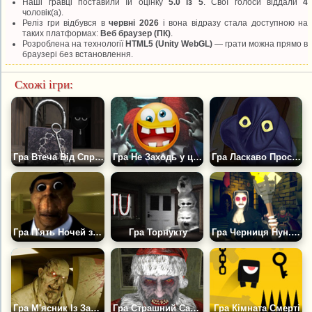
Наші гравці поставили їй оцінку
5.0 із 5
. Свої голоси віддали
4
чоловік(а).
Реліз гри відбувся в
червні 2026
і вона відразу стала доступною на
таких платформах:
Веб браузер (ПК)
.
Розроблена на технології
HTML5 (Unity WebGL)
— грати можна прямо в
браузері без встановлення.
Схожі ігри:
Гра Втеча Від Спрунки В Капелюсі
Гра Не Заходь у цю гру вночі
Гра Ласкаво Просимо, Дорога Людина
Гра П'ять Ночей з Некстботами
Гра Торнукту
Гра Черниця Нун. Крик відьми
Гра М'ясник Із Закулісся
Гра Страшний Санта Клаус Хоррор
Гра Кімната Смерті