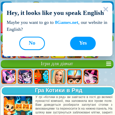
Hey, it looks like you speak English
ІГРИ
ІГРИ ДЛЯ ХЛОПЧИКІВ
Maybe you want to go to
8Games.net
, our website in
МОЇ ІГРИ
НОВІ ІГРИ
ІГРИ НА ДВОХ
English?
Кращі ігри
No
Yes
Ігри для дівчат
Гра Котики в Ряд
У грі «Котики в ряд» ви завітаєте в гості до великої
пухнастої компанії, яка заповнила все ігрове поле.
Вам доведеться розбирати заплутані стопки з
вихованцями та переносити їх на нижню панель. На
шляху вам зустрінуться заблоковані клітки, закриті