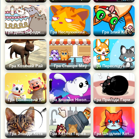
Гра День Народження Кота Пушка
Гра Неслухняний Кіт
Гра Злий Кіт
Гра Котячий Рай
Гра Станція Мяу
Гра Переслідування Кішки
Гра Банановий Кіт
Гра Кошеня Ніколи не Помре
Гра Пригоди Гармати на кухні
Гра Знайди Кота
Гра Котяча Гармата 2
Гра Шкідливі Коти 3Д