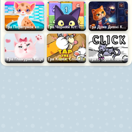
Гра Порятунок кошеняти Маленької Принцеси
Гра Чорний Кіт: Складаний POP
Гра Дуже Дивні Коти
Гра Гламурна Киця
Гра Кішки: Спіймай щура
Гра Історія Кошеняти