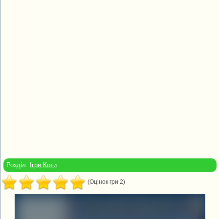
Розділ:
Ігри Коти
(Оцінок гри 2)