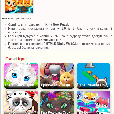
ІНФОРМАЦІЯ ПРО ГРУ:
Оригінальна назва гри —
Kitty Row Puzzle
.
Наші гравці поставили їй оцінку
5.0 із 5
. Свої голоси віддали
2
чоловік(а).
Реліз гри відбувся в
червні 2026
і вона відразу стала доступною на
таких платформах:
Веб браузер (ПК)
.
Розроблена на технології
HTML5 (Unity WebGL)
— грати можна прямо в
браузері без встановлення.
Схожі ігри:
Гра Кішечка Приймає Ванну
Гра Ветклініка для котиків
Гра Рибний Обід
Гра Яка ти Кішка?
Гра Реальна Стрижка Для Кішки
Гра Котячий Будиночок: Мій Дорогий Друг Кошеня