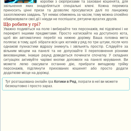
коробки з сюрпризами та заховані кошенята, для
звільнення яких знадобляться спеціальні ключі. Кожна перемога
приносить цінні призи та дозволяє просуватися далі по ланцюжку
захоплюючих завдань. Тут немає обмежень за часом, тому можна спокійно
обмірковувати свої дії і нікуди не поспішати, рятуючи вусатих друзів.
Що робити у грі?
Уважно подивіться на поле і вибирайте тих персонажів, які підсвічені і не
перекриті іншими предметами. Просто натискайте на доступного кота,
щоб він автоматично перебіг на нижню доріжку. Ваша головна мета
полягає в тому, щоб зібрати всіх цих котиків у ряд по три штуки, після чого
однакові пухнастики відразу зникнуть і звільнять простір. Слідкуйте за
вільним місцем на панелі та не допускайте її переповнення різними
вихованцями, інакше раунд доведеться починати спочатку. У складних
ситуаціях активуйте чарівні кнопки допомоги на панелі керування. Ви
можете легко скасувати останню дію, прибрати випадкову трійку
персонажів, підглянути прихованих кошенят або просто додати
додаткове місце на доріжці.
Тут розташована онлайн гра
Котики в Ряд
, пограти в неї ви можете
безкоштовно і просто зараз.