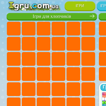
ІГРИ
ІГ
Ігри для хлопчиків
Г