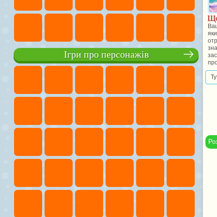
Що
Ваш
яки
от
зна
Ігри про персонажів
зас
про
Ту
Ро