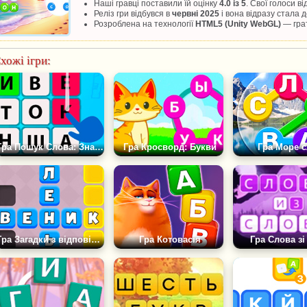
Наші гравці поставили їй оцінку
4.0 із 5
. Свої голоси в
Реліз гри відбувся в
червні 2025
і вона відразу стала
Розроблена на технології
HTML5 (Unity WebGL)
— грат
хожі ігри:
Гра Пошук Слова: Знайди Все
Гра Кросворд: Букви
Гра Море с
Гра Загадки з відповідями
Гра Котовасія
Гра Слова зі