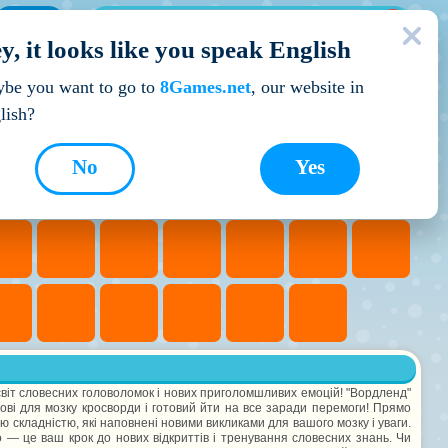
МОЇ ІГРИ
y, it looks like you speak English
Кращі ігри
be you want to go to
8Games.net
, our website in
lish?
No
Yes
світ словесних головоломок і нових приголомшливих емоцій! "Вордленд"
ові для мозку кросворди і готовий йти на все заради перемоги! Прямо
ю складністю, які наповнені новими викликами для вашого мозку і уваги.
о — це ваш крок до нових відкриттів і тренування словесних знань. Чи