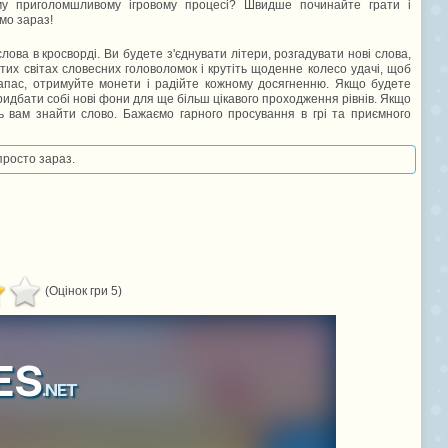
му приголомшливому ігровому процесі? Швидше починайте грати і
мо зараз!
лова в кросворді. Ви будете з'єднувати літери, розгадувати нові слова,
их світах словесних головоломок і крутіть щоденне колесо удачі, щоб
запас, отримуйте монети і радійте кожному досягненню. Якщо будете
ридбати собі нові фони для ще більш цікавого проходження рівнів. Якщо
ть вам знайти слово. Бажаємо гарного просування в грі та приємного
просто зараз.
(Оцінок гри 5)