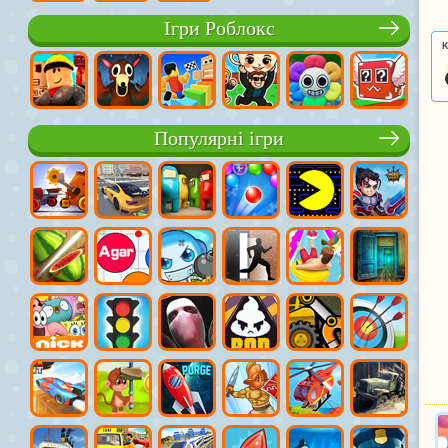
Ігри Роблокс
К
Популярні ігри