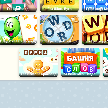
Гра Крокворд
Гра Шість Букв
Гра Емодзі М
Гра Дитячий Кросворд
Гра КругоСлов
Гра Кросворд 
Гра Веселий Кросворд
Гра Вежа Слів: Подорож Жаби