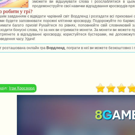
зможете ви відшукувати слова і розслаблятися в цьо
продемонструйте свої навички відгадування кросвордів пря
 робити у грі?
им завданням є відвідати чарівний світ Вордленд і розгадати всі приховані с
ми будете заповнювати порожні клітинки кросворду. Подорожуйте по барвист
римати багато призів! Рухайтеся по рівнях, поповнюйте свій словниковий 
ходити бонусні слова, то за них ви отримаєте монети. За монети ви можете п
трягнете в відгадуванні кросворду, користуйтеся бустерами, які допоможу
ведення часу. Удачі!
т розташована онлайн гра
Вордленд
, пограти в неї ви можете безкоштовно і 
зділ:
Ігри Кросворд