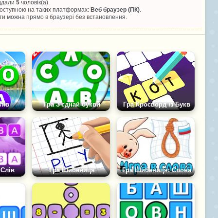
іддали
5
чоловік(а).
 доступною на таких платформах:
Веб браузер (ПК)
.
и можна прямо в браузері без встановлення.
лів
Гра З'єднай букви
Гра Кросворд із Букв
 Слів
Гра Шибениця
Гра Шибениця: Слова