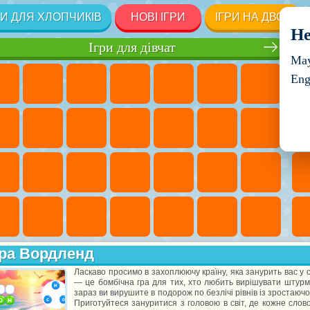
РИ ДЛЯ ХЛОПЧИКІВ
НОВІ ІГРИ
ІГРИ НА ДВОХ
He
Ігри для дівчат
May
Eng
ра Вордленд
Ласкаво просимо в захоплюючу країну, яка занурить вас у 
— це бомбічна гра для тих, хто любить вирішувати штурм
зараз ви вирушите в подорож по безлічі рівнів із зростаючо
Приготуйтеся зануритися з головою в світ, де кожне слов