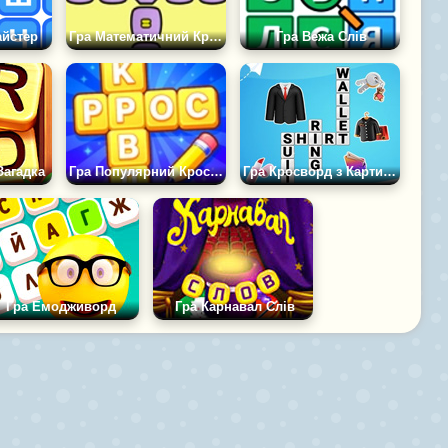
айстер
Гра Математичний Кросворд: Вирішуй Приклади
Гра Вежа Слів
Загадка
Гра Популярний Кросворд
Гра Кросворд з Картинками
Гра Емодживорд
Гра Карнавал Слів