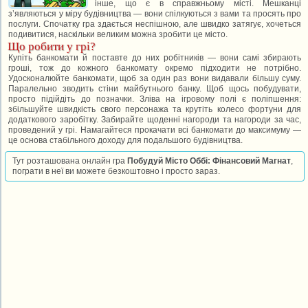
інше, що є в справжньому місті. Мешканці
з’являються у міру будівництва — вони спілкуються з вами та просять про
послуги. Спочатку гра здається неспішною, але швидко затягує, хочеться
подивитися, наскільки великим можна зробити це місто.
Що робити у грі?
Купіть банкомати й поставте до них робітників — вони самі збирають
гроші, тож до кожного банкомату окремо підходити не потрібно.
Удосконалюйте банкомати, щоб за один раз вони видавали більшу суму.
Паралельно зводить стіни майбутнього банку. Щоб щось побудувати,
просто підійдіть до позначки. Зліва на ігровому полі є поліпшення:
збільшуйте швидкість свого персонажа та крутіть колесо фортуни для
додаткового заробітку. Забирайте щоденні нагороди та нагороди за час,
проведений у грі. Намагайтеся прокачати всі банкомати до максимуму —
це основа стабільного доходу для подальшого будівництва.
Тут розташована онлайн гра
Побудуй Місто Оббі: Фінансовий Магнат
,
пограти в неї ви можете безкоштовно і просто зараз.