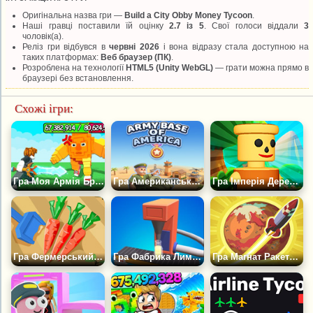
Оригінальна назва гри —
Build a City Obby Money Tycoon
.
Наші гравці поставили їй оцінку
2.7 із 5
. Свої голоси віддали
3
чоловік(а).
Реліз гри відбувся в
червні 2026
і вона відразу стала доступною на
таких платформах:
Веб браузер (ПК)
.
Розроблена на технології
HTML5 (Unity WebGL)
— грати можна прямо в
браузері без встановлення.
Схожі ігри:
Гра Моя Армія Брейнротів: Краді Брейнрот, Бос +1, Магнат
Гра Американська Військова База
Гра Імперія Дерев'яних Чоловічків
Гра Фермерський Магнат 3D
Гра Фабрика Лимонаду: Idle Tycoon
Гра Магнат Ракетної Долини