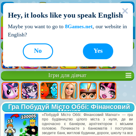
Hey, it looks like you speak English
ІГРИ
ІГРИ ДЛЯ ХЛОПЧИКІВ
Maybe you want to go to
8Games.net
, our website in
МОЇ ІГРИ
НОВІ ІГРИ
ІГРИ НА ДВОХ
English?
Кращі ігри
No
Yes
Ігри для дівчат
Гра Побудуй Місто Оббі: Фінансовий
Магнат
«Побудуй Місто Оббі: Фінансовий Магнат» — гра
про будівництво цілого міста з нуля, де ви
одночасно є банкіром, архітектором і міським
головою. Починаєте з банкоматів і поступово
зводите банк, житлові будинки, дороги, школу та все