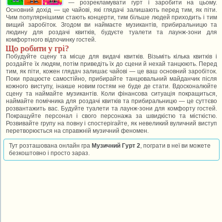
— розрекламувати гурт і заробити на цьому.
Основний дохід — це чайові, які глядачі залишають перед тим, як піти.
Чим популярнішими стають концерти, тим більше людей приходить і тим
вищий заробіток. Згодом ви наймаєте музикантів, прибиральницю та
людину для роздачі квитків, будуєте туалети та лаунж-зони для
комфортного відпочинку гостей.
Що робити у грі?
Побудуйте сцену та місце для видачі квитків. Візьміть кілька квитків і
роздайте їх людям, потім приведіть їх до сцени й нехай танцюють. Перед
тим, як піти, кожен глядач залишає чайові — це ваш основний заробіток.
Поки працюєте самостійно, прибирайте танцювальний майданчик після
кожного виступу, інакше новим гостям не буде де стати. Вдосконалюйте
сцену та наймайте музикантів. Коли фінансова ситуація покращиться,
наймайте помічника для роздачі квитків та прибиральницю — це суттєво
розвантажить вас. Будуйте туалети та лаунж-зони для комфорту гостей.
Покращуйте персонал і свого персонажа за швидкістю та місткістю.
Розвивайте групу на повну і спостерігайте, як невеликий вуличний виступ
перетворюється на справжній музичний феномен.
Тут розташована онлайн гра
Музичний Гурт 2
, пограти в неї ви можете
безкоштовно і просто зараз.