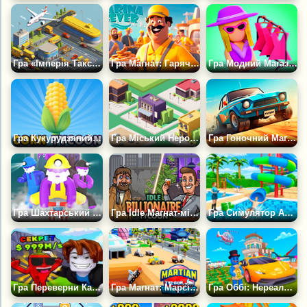
Гра «Імперія Таксі: Магнат Аеропорту»
Гра Магнат: Гарячкова Пристань
Гра Модний Магазин Магната
Гра Кукурудзяний Магнат
Гра Міський Нероба: Магнат
Гра Гоночний Магнат
Гра Шахтарський Магнат: Великий Динаміт
Гра Idle Магнат-мільярдер
Гра Симулятор Аквапарку
Гра Переверни Камінь і Отримай Брейнов Оббі Магнат 3D
Гра Магнат: Марсіанські Будівельники
Гра Оббі: Нереальний Магнат