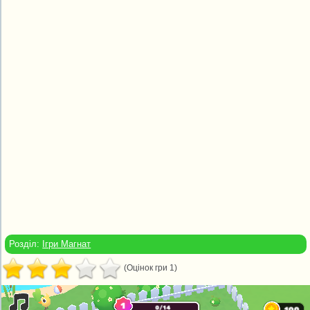
Розділ:
Ігри Магнат
(Оцінок гри 1)