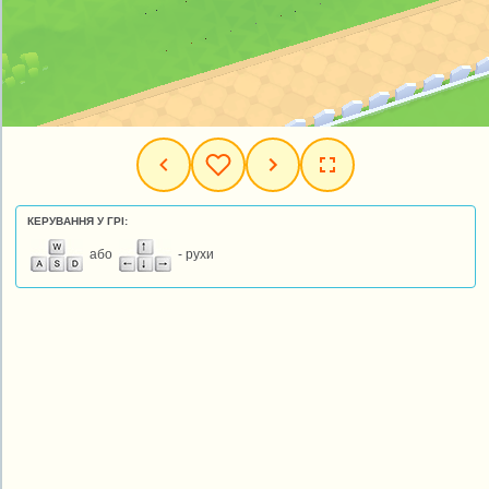
КЕРУВАННЯ У ГРІ:
або
- рухи