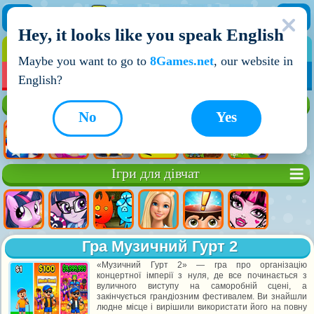
Hey, it looks like you speak English
ІГРИ
ІГРИ ДЛЯ ХЛОПЧИКІВ
Maybe you want to go to
8Games.net
, our website in
МОЇ ІГРИ
НОВІ ІГРИ
ІГРИ НА ДВОХ
English?
Кращі ігри
No
Yes
Ігри для дівчат
Гра Музичний Гурт 2
«Музичний Гурт 2» — гра про організацію
концертної імперії з нуля, де все починається з
вуличного виступу на саморобній сцені, а
закінчується грандіозним фестивалем. Ви знайшли
людне місце і вирішили використати його на повну