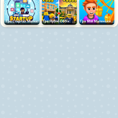
Гра Стартап Магнат
Гра Нубік Оббік: Шкільний Магнат
Гра Мій Маленький Парк 3D