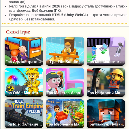
чоловік(а).
Реліз гри відбувся в
липні 2026
і вона відразу стала доступною на таких
платформах:
Веб браузер (ПК)
.
Розроблена на технології
HTML5 (Unity WebGL)
— грати можна прямо в
браузері без встановлення.
Схожі ігри:
Гра Адміністратор Терміналу — Автобусний Магнат
Гра Tile Building
Гра Мій Магазин: Магнат
Гра Оббі: Магнітна Риболовля: Острівний Магнат
Гра Майстер Аеропорту: Авіаційний Магнат
Гра Нафтовий Магнат
Гра Idle: Залізнична Імперія
Гра Меблевий Магнат: Симулятор Фабрики
Гра Тайкун: Нубік Проти Зомбі