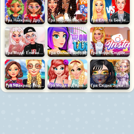
Гра Найкращі Друзі: Ретро-мода про Подорожі в Часі
Гра Модний Паспорт
Гра Еллі та Бен Інста Мода
Гра Мода: Елегантність або Стиль Пацанки
Гра Онлайн Шопінг
Гра Мода: Спідниці на бретелях
Гра Найкращі Подруги: Байкерська Мода
Гра Мода від Аріель і Рапунцель
Гра Східна Зірка Проти Міської Ікони Стилю