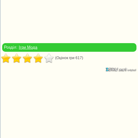
Розділ:
Ігри Мода
(Оцінок гри 617)