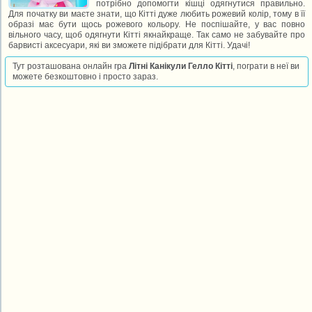
потрібно допомогти кішці одягнутися правильно.
Для початку ви маєте знати, що Кітті дуже любить рожевий колір, тому в її
образі має бути щось рожевого кольору. Не поспішайте, у вас повно
вільного часу, щоб одягнути Кітті якнайкраще. Так само не забувайте про
барвисті аксесуари, які ви зможете підібрати для Кітті. Удачі!
Тут розташована онлайн гра
Літні Канікули Гелло Кітті
, пограти в неї ви
можете безкоштовно і просто зараз.