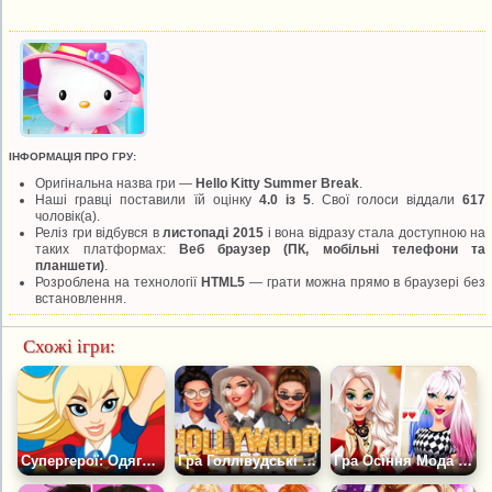
ІНФОРМАЦІЯ ПРО ГРУ:
Оригінальна назва гри —
Hello Kitty Summer Break
.
Наші гравці поставили їй оцінку
4.0 із 5
. Свої голоси віддали
617
чоловік(а).
Реліз гри відбувся в
листопаді 2015
і вона відразу стала доступною на
таких платформах:
Веб браузер (ПК, мобільні телефони та
планшети)
.
Розроблена на технології
HTML5
— грати можна прямо в браузері без
встановлення.
Схожі ігри:
Супергерої: Одягни Супергьорл
Гра Голлівудські Зірки #преппі
Гра Осіння Мода Тік Ток