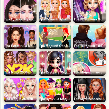
Гра Одягни Королеву Моди
Гра Осінній Вуличний Стиль Модниці
Гра Новорічна Модниця
Гра Естетична Мода Y2k
Гра Модний Образ: Зміни Свій Одяг
Гра Тенденції TikTok: Мода для хлопців
Гра Мода 2000-х повертається
Гра Створіть Модель: Образ Мрії
Гра Модна літня спідниця міді
Гра Модне Змагання
Гра Вулична Мода Сучасної Відьми
Гра Мультивсесвітня Пригода Модниць