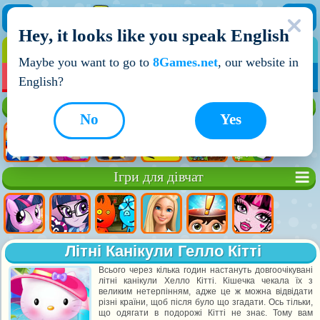
Hey, it looks like you speak English
ІГРИ
ІГРИ ДЛЯ ХЛОПЧИКІВ
Maybe you want to go to
8Games.net
, our website in
МОЇ ІГРИ
НОВІ ІГРИ
ІГРИ НА ДВОХ
English?
Кращі ігри
No
Yes
Ігри для дівчат
Літні Канікули Гелло Кітті
Всього через кілька годин настануть довгоочікувані
літні канікули Хелло Кітті. Кішечка чекала їх з
великим нетерпінням, адже це ж можна відвідати
різні країни, щоб після було що згадати. Ось тільки,
що одягати в подорожі Кітті не знає. Тому вам