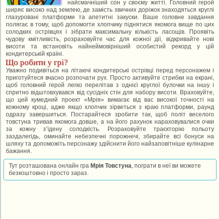
найсмачніший сон у своєму житті. Головний герой
ширяє високо над землею, де замість звичних доріжок знаходяться круглі
глазуровані платформи та апетитні закуски. Ваше головне завдання
полягає в тому, щоб допомогти хлопчику піднятися якомога вище по цих
солодких острівцях і зібрати максимальну кількість ласощів. Проявіть
чудову кмітливість, розраховуйте час для кожної дії, відкривайте нові
висоти та встановіть найнеймовірніший особистий рекорд у цій
кондитерській країні.
Що робити у грі?
Уважно подивіться на літаючі кондитерські острівці перед персонажем і
приготуйтеся вчасно розпочати рух. Просто активуйте стрибки на екрані,
щоб головний герой легко перелітав з однієї круглої булочки на іншу і
спритно відштовхувався від сусідніх стін для набору висоти. Враховуйте,
що цей кумедний проект «Мрія» вимагає від вас високої точності на
кожному кроці, адже якщо хлопчик зірветься з краю платформи, раунд
одразу завершиться. Постарайтеся зробити так, щоб політ веселого
товстуна тривав якомога довше, а на його рахунок нараховувалися очки
за кожну з’їдену солодкість. Розраховуйте траєкторію польоту
заздалегідь, оминайте небезпечні порожнечі, збирайте всі бонуси на
шляху та допоможіть персонажу здійснити його найзаповітніше кулінарне
бажання.
Тут розташована онлайн гра
Мрія Товстуна
, пограти в неї ви можете
безкоштовно і просто зараз.