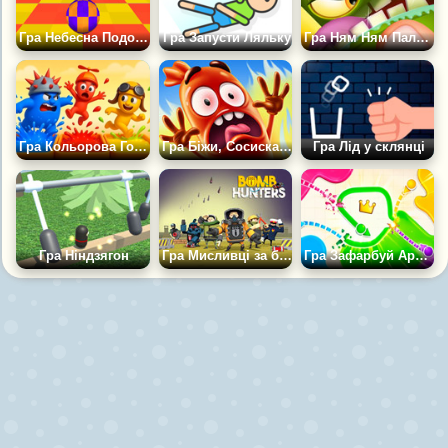
Гра Небесна Подорож
Гра Запусти Ляльку
Гра Ням Ням Пальці
Гра Кольорова Гонка
Гра Біжи, Сосиска, Біжи
Гра Лід у склянці
Гра Ніндзягон
Гра Мисливці за бомбами
Гра Зафарбуй Арену