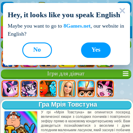
Hey, it looks like you speak English
ІГРИ
ІГРИ ДЛЯ ХЛОПЧИКІВ
Maybe you want to go to
8Games.net
, our website in
МОЇ ІГРИ
НОВІ ІГРИ
ІГРИ НА ДВОХ
English?
Кращі ігри
No
Yes
Ігри для дівчат
Гра Мрія Товстуна
У грі «Мрія Товстуна» ви опинитеся посеред
величезної хмари з солодких пончиків і повітряного
зефіру прямо в казковому кондитерському небі. Вам
доведеться познайомитися з веселим і дуже
голодним маленьким ласуном, який заснув і побачив