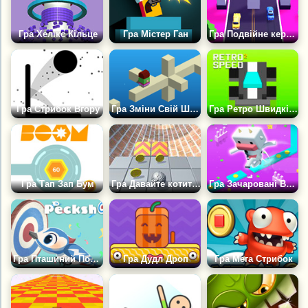
Гра Хелікс Кільце
Гра Містер Ган
Гра Подвійне керування
Гра Стрибок Вгору
Гра Зміни Свій Шлях
Гра Ретро Швидкість 2
Гра Тап Зап Бум
Гра Давайте котитися!
Гра Зачаровані Води
Гра Пташиний Постріл
Гра Дудл Дроп
Гра Мега Стрибок