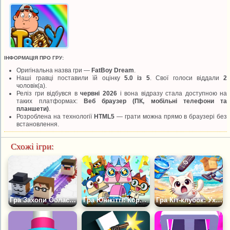
ІНФОРМАЦІЯ ПРО ГРУ:
Оригінальна назва гри —
FatBoy Dream
.
Наші гравці поставили їй оцінку
5.0 із 5
. Свої голоси віддали
2
чоловік(а).
Реліз гри відбувся в
червні 2026
і вона відразу стала доступною на
таких платформах:
Веб браузер (ПК, мобільні телефони та
планшети)
.
Розроблена на технології
HTML5
— грати можна прямо в браузері без
встановлення.
Схожі ігри:
Гра Захопи Область 3Д
Гра Юнікітті: Королівська Високість
Гра Кіт-клубок: Ухиляйся