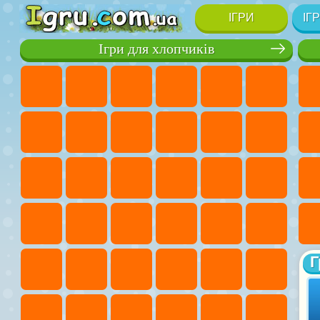
ІГРИ
ІГ
Ігри для хлопчиків
Г