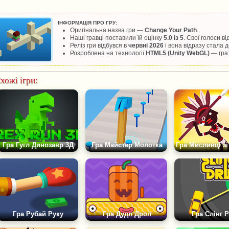
ІНФОРМАЦІЯ ПРО ГРУ:
Оригінальна назва гри —
Change Your Path
.
Наші гравці поставили їй оцінку
5.0 із 5
. Свої голоси в
Реліз гри відбувся в
червні 2026
і вона відразу стала
Розроблена на технології
HTML5 (Unity WebGL)
— грат
хожі ігри:
Гра Гугл Динозавр 3Д
Гра Майстер Молотка
Гра Рубай Руку
Гра Дудл Дроп
Гра Слінг 