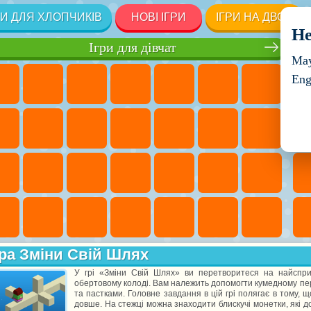
РИ ДЛЯ ХЛОПЧИКІВ
НОВІ ІГРИ
ІГРИ НА ДВОХ
He
Ігри для дівчат
May
Eng
ра Зміни Свій Шлях
У грі «Зміни Свій Шлях» ви перетворитеся на найсприт
обертовому колоді. Вам належить допомогти кумедному п
та пастками. Головне завдання в цій грі полягає в тому, 
довше. На стежці можна знаходити блискучі монетки, які д