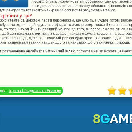
лісових бігунів. Кожне нове випробування швидко перевіри
гілки дерев з’являються на шляху абсолютно несподівано.
улі рекорди та встановіть найкращий особистий результат на табло.
 робити у грі?
жно стежте за дорогою перед персонажем, що біжить, і будьте готові вчасн
вбура на екрані, щоб кругла платформа вчасно розверталася безпечною сто
ка, то потрібно здійснити рятівний маневр до того, як персонаж зіткнеться з
, щоб цей веселий спортивний марафон тривав якомога довше, а на ваш раху
 кожної своєї дії, адже ваш власний рекорд буде зростати прямо під час забі
жка принесе вам звання найшвидшого та найуважнішого захисника природи.
т розташована онлайн гра
Зміни Свій Шлях
, пограти в неї ви можете безкошт
зділ:
Ігри на Швидкість та Реакцію