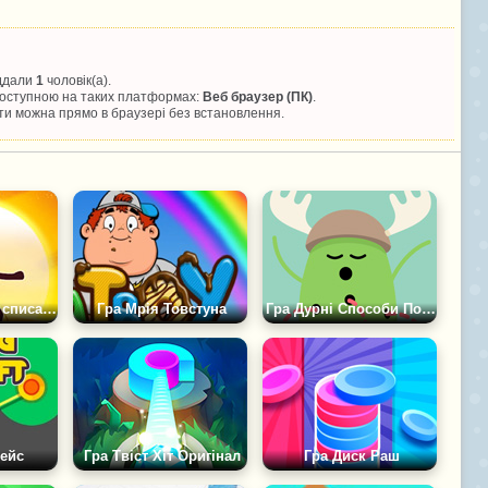
іддали
1
чоловік(а).
 доступною на таких платформах:
Веб браузер (ПК)
.
и можна прямо в браузері без встановлення.
Гра Мисливці зі списами
Гра Мрія Товстуна
Гра Дурні Способи Померти: Оригінал
Рейс
Гра Твіст Хіт Оригінал
Гра Диск Раш