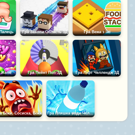
 Палець
Гра Захопи Область 3Д
Гра Вежа з їжі
з Желе
Гра Пейнт Поп 3Д
Гра Ліфт Челлендж 3Д
а Біжи, Сосиска, Біжи
Гра Пляшка води Челлендж