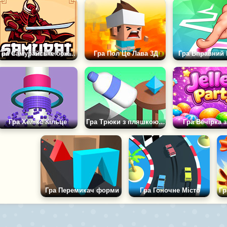
Гра Самурайське божевілля
Гра Пол Це Лава 3Д
Гра Вправний
Гра Хелікс Кільце
Гра Трюки з пляшкою води 3Д
Гра Вечірка 
Гра Перемикач форми
Гра Гоночне Місто
Гр