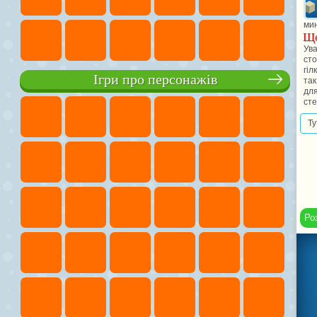
мин
Що
Ува
сто
гіл
Ігри про персонажів
так
для
сте
Ту
Ро