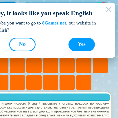
МОЇ ІГРИ
y, it looks like you speak English
Кращі ігри
be you want to go to
8Games.net
, our website in
lish?
No
Yes
нішого лісового бігуна й вирушите у стрімку подорож по круглому
ерсонажу подолати довгу дистанцію, наповнену раптовими перешкодами
щоб утриматися на вузькій доріжці й протриматися без зіткнень якомога
озволять вам заглядати в спеціальне меню та відкривати нових веселих