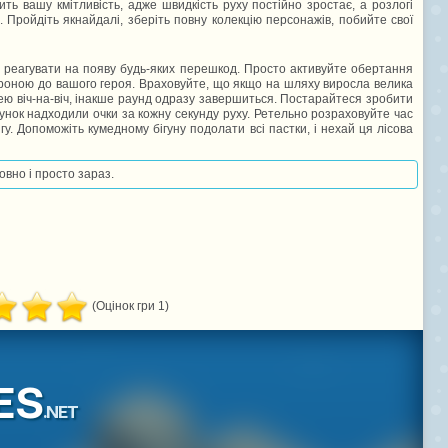
ть вашу кмітливість, адже швидкість руху постійно зростає, а розлогі
 Пройдіть якнайдалі, зберіть повну колекцію персонажів, побийте свої
о реагувати на появу будь-яких перешкод. Просто активуйте обертання
роною до вашого героя. Враховуйте, що якщо на шляху виросла велика
 нею віч-на-віч, інакше раунд одразу завершиться. Постарайтеся зробити
нок надходили очки за кожну секунду руху. Ретельно розраховуйте час
гу. Допоможіть кумедному бігуну подолати всі пастки, і нехай ця лісова
овно і просто зараз.
(Оцінок гри 1)