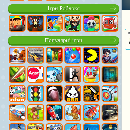
Ігри Роблокс
К
Популярні ігри