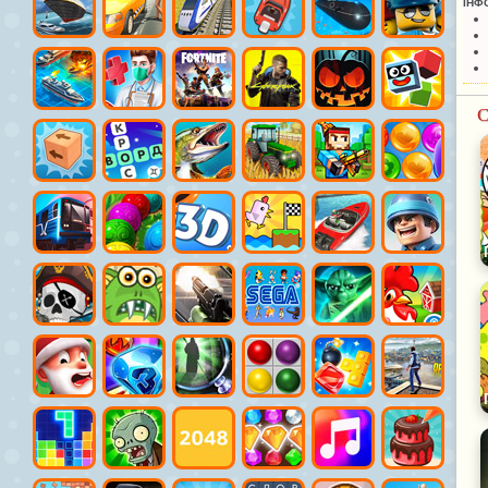
ІНФ
С