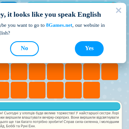
МОЇ ІГРИ
y, it looks like you speak English
Кращі ігри
be you want to go to
8Games.net
, our website in
lish?
No
Yes
он! Сьогодні у хлопців буде велике торжество! У найстаршої сестри Лорі
ички вирішили влаштувати вечірку-сюрприз. Вони вирішили відсвяткувати
я цього ще так багато потрібно зробити! Справ сила-силенна, і молодшим
йд, Боббі та Руні Енн.