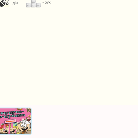
- дія
- рух