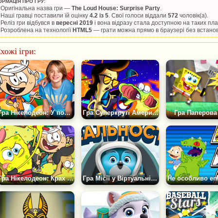
ОРМАЦІЯ ПРО ГРУ:
Оригінальна назва гри —
The Loud House: Surprise Party
.
Наші гравці поставили їй оцінку
4.2 із 5
. Свої голоси віддали
572
чоловік(а).
Реліз гри відбувся в
вересні 2019
і вона відразу стала доступною на таких п
Розроблена на технології
HTML5
— грати можна прямо в браузері без встано
хожі ігри:
Гра Нікелодеон: У пошуках літа
Гра Суперкруті Американські Гірки Нікелодеон
Гра Паперова
Гра Нікелодеон: Крах Бах Крикет
Гра Місії у Віртуальній Реальності