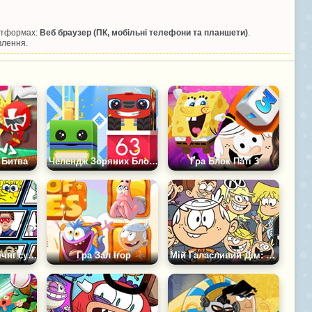
латформах:
Веб браузер (ПК, мобільні телефони та планшети)
.
влення.
 Битва
Челендж Зоряних Блоків НікДжуніор
Гра Блок Паті 3
Не особливо епічні сутички з босами
Гра Зал Ігор
Мій Галасливий Дім: Створи Свій Комікс