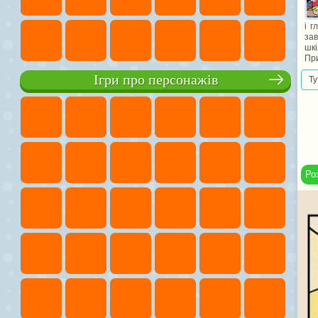
і г
зав
шкі
При
Ігри про персонажів
Ту
Ро