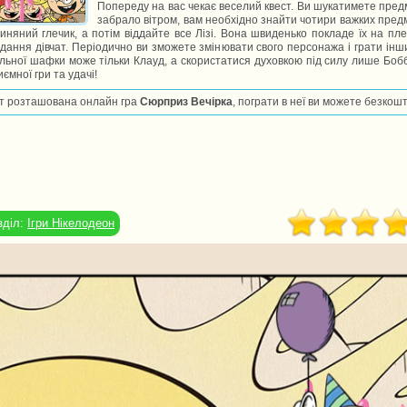
Попереду на вас чекає веселий квест. Ви шукатимете пред
забрало вітром, вам необхідно знайти чотири важких предмет
линяний глечик, а потім віддайте все Лізі. Вона швиденько покладе їх на пле
дання дівчат. Періодично ви зможете змінювати свого персонажа і грати інш
льної шафки може тільки Клауд, а скористатися духовкою під силу лише Бобб
ємної гри та удачі!
т розташована онлайн гра
Сюрприз Вечірка
, пограти в неї ви можете безкошт
зділ:
Ігри Нікелодеон