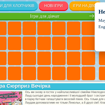
РИ ДЛЯ ХЛОПЧИКІВ
НОВІ ІГРИ
ІГРИ НА ДВОХ
He
Ігри для дівчат
May
Eng
ра Сюрприз Вечірка
Ось ми знову в гостях у найгаласливішої сімейки Нікелоде
Лауд сьогодні день народження і її молодший брат і сестр
в парку Кетчам і влаштувати веселий пікнік. Ось тільки дл
Лаудам допомагатиме не тільки Лінкольн, а й друзі сім'ї: Кла