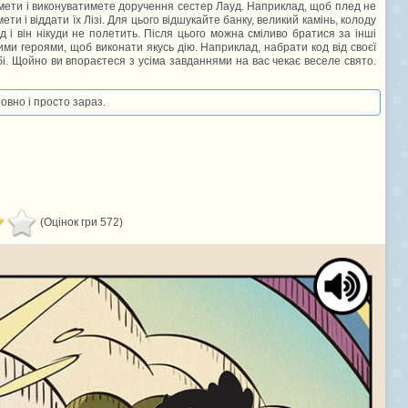
мети і виконуватимете доручення сестер Лауд. Наприклад, щоб плед не
и і віддати їх Лізі. Для цього відшукайте банку, великий камінь, колоду
д і він нікуди не полетить. Після цього можна сміливо братися за інші
ими героями, щоб виконати якусь дію. Наприклад, набрати код від своєї
і. Щойно ви впораєтеся з усіма завданнями на вас чекає веселе свято.
овно і просто зараз.
(Оцінок гри 572)