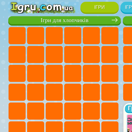
ІГРИ
ІГ
Ігри для хлопчиків
Г