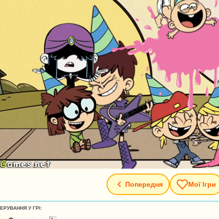
Попередня
Мої Ігри
ЕРУВАННЯ У ГРІ: