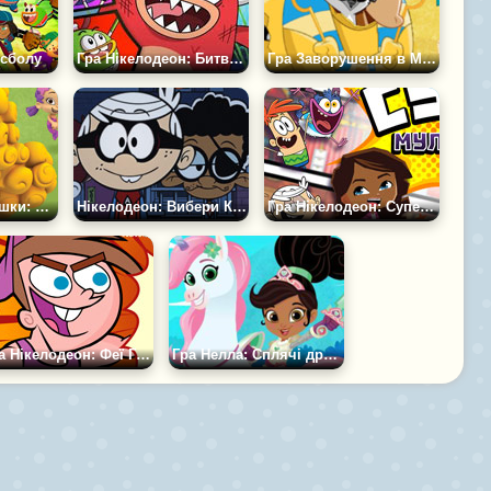
йсболу
Гра Нікелодеон: Битва Робота
Гра Заворушення в Музеї з Муміями
Гуппі та Бульбашки: День Св Валентина
Нікелодеон: Вибери Костюм на Геловін
Гра Нікелодеон: Супер Мультмейкер
Гра Нікелодеон: Феї Гніву
Гра Нелла: Сплячі дракони