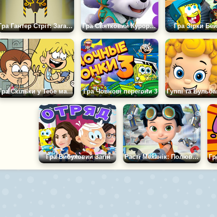
Гра Гантер Стріт: Загадка про Сім Скарабеїв
Гра Святковий Курорт Нікелодеон
Гра Зірки Бе
Гра Скільки у Тебе має бути сестер
Гра Човнові перегони 3
Гра Вибуховий Загін
Расті Механік: Полювання за скарбами