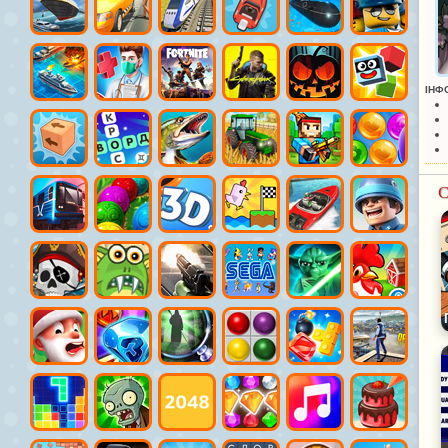
ІНФ
С