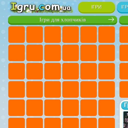
ІГРИ
ІГ
Ігри для хлопчиків
Г