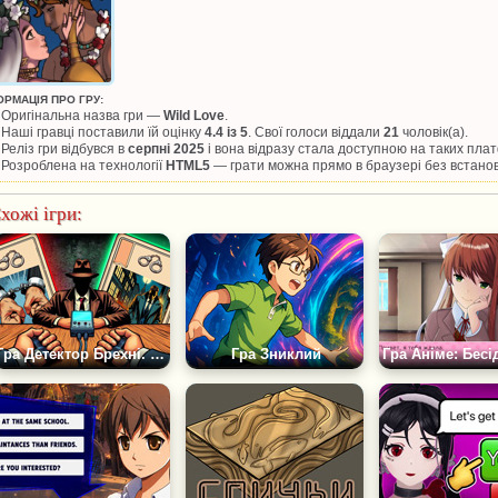
ОРМАЦІЯ ПРО ГРУ:
Оригінальна назва гри —
Wild Love
.
Наші гравці поставили їй оцінку
4.4 із 5
. Свої голоси віддали
21
чоловік(а).
Реліз гри відбувся в
серпні 2025
і вона відразу стала доступною на таких пл
Розроблена на технології
HTML5
— грати можна прямо в браузері без встано
хожі ігри:
Гра Детектор Брехні. Допит Детектива
Гра Зниклий