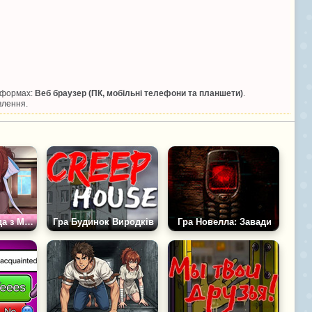
атформах:
Веб браузер (ПК, мобільні телефони та планшети)
.
влення.
Гра Аніме: Бесіда з Монікою
Гра Будинок Виродків
Гра Новелла: Завади