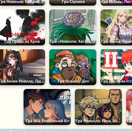
Гра Новелла: Виправити Минуле
Гра Сірники
Гра Права на Кров
Гра «Новелла: Квітка, що Розмовляє»
Гра Аніме Новела: Любов і Страх
Гра Новела: Дно
Гра Мій Улюблений Кіт
Гра Новелла: Поза Зоною