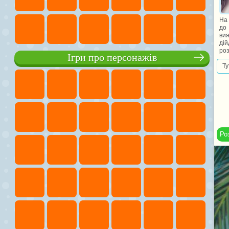
На 
до 
вия
дій
роз
Ігри про персонажів
Ту
Ро