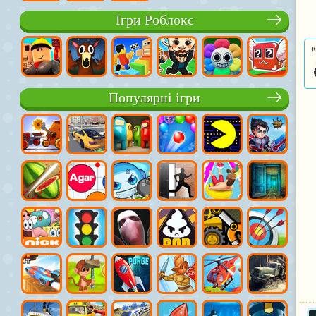
Ігри Роблокс
К
Популярні ігри