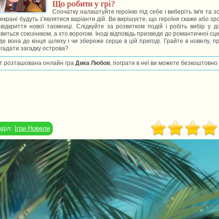
Що робити у грі?
Спочатку налаштуйте героїню під себе і виберіть ім'я та зо
екрані будуть з'являтися варіанти дій. Ви вирішуєте, що героїня скаже або з
відкриття нової таємниці. Слідкуйте за розвитком подій і робіть вибір у д
виться союзником, а хто ворогом. Іноді відповідь призведе до романтичної сце
де вона до кінця шляху і чи збереже серце в цій пригоді. Грайте в новелу, пр
гадати загадку острова?
т розташована онлайн гра
Дика Любов
, пограти в неї ви можете безкоштовно 
зділ:
Ігри Новели