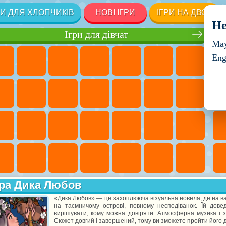
РИ ДЛЯ ХЛОПЧИКІВ
НОВІ ІГРИ
ІГРИ НА ДВОХ
He
Ігри для дівчат
May
Eng
ра Дика Любов
«Дика Любов» — це захоплююча візуальна новела, де на вас
на таємничому острові, повному несподіванок. Їй дов
вирішувати, кому можна довіряти. Атмосферна музика і з
Сюжет довгий і завершений, тому ви зможете пройти його до