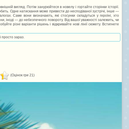
внішній вигляд. Потім занурюйтеся в новелу і гортайте сторінки історії.
робить. Одне натискання може привести до несподіваної зустрічі, інше —
іалогах. Саме вони визначають, які стосунки складуться у героїні, хто
ни, іноді — до небезпечного повороту. Від вашої уважності залежить, чи
обуйте різні варіанти рішень і відкривайте нові лінії сюжету. Встигнете
і просто зараз.
(Оцінок гри 21)