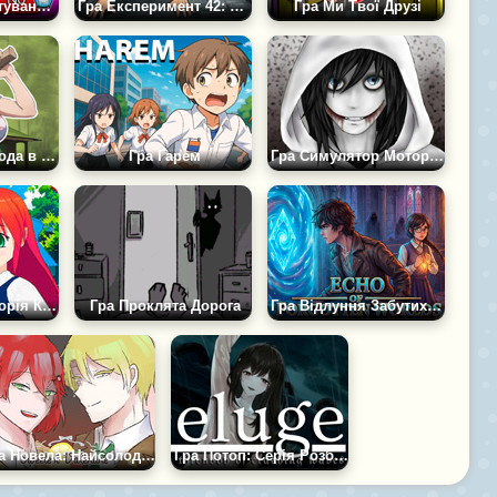
Гра MiSide: Листування з Мітою
Гра Експеримент 42: Втеча
Гра Ми Твої Друзі
Гра Аніме: Пригода в Лісі
Гра Гарем
Гра Симулятор Моторошних Побачень Від Кріпіпасти
Гра Шкільна Історія Кохання # 2
Гра Проклята Дорога
Гра Відлуння Забутих Світів
Гра Новела: Найсолодший Валентин
Гра Потоп: Серія Розбиваючих Хвиль