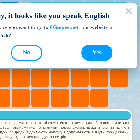
МОЇ ІГРИ
y, it looks like you speak English
Кращі ігри
be you want to go to
8Games.net
, our website in
lish?
No
Yes
 чекає романтична історія з містикою і таємницями. Героїня опиниться
едеться знайомитися з різними персонажами, шукати вірний шлях і
вуки природи підсилюють напругу і допомагають відчути кожну сцену.
 кінця і дізнатися правду про острів.