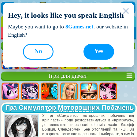
Hey, it looks like you speak English
ІГРИ
ІГРИ ДЛЯ ХЛОПЧИКІВ
Maybe you want to go to
8Games.net
, our website in
МОЇ ІГРИ
НОВІ ІГРИ
ІГРИ НА ДВОХ
English?
Кращі ігри
No
Yes
Ігри для дівчат
Гра Симулятор Моторошних Побачень
Від Кріпіпасти
У грі «Симулятор моторошних побачень від
Кріпіпасти» події розгортатимуться в «Кріпіхаусі»,
де мешкають персонажі фільмів жахів: Джефф
Вбивця, Слендермен, Бен Утоплений та інші. Ви
створюєте власного персонажа і вибираєте, з ким із