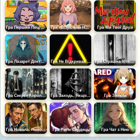
Гра Перший Поцілунок на Жахливій Вечірці
Гра «Візуальна Новела: Клуб Підтримки»
Гра Ми Твої Друзі
Гра Лазарет Доктора Кіндервуда
Гра Не Відкривай Це
Гра Страшна Історія: Не Виходь за Поріг
Гра Секрет Королівської Школи Магії
Гра Заходь, Якщо не Боїшся
Гра Зникла
Гра Новела: Неможливе Вбивство
Гра Ритм Сердець
Гра Чат з Нею