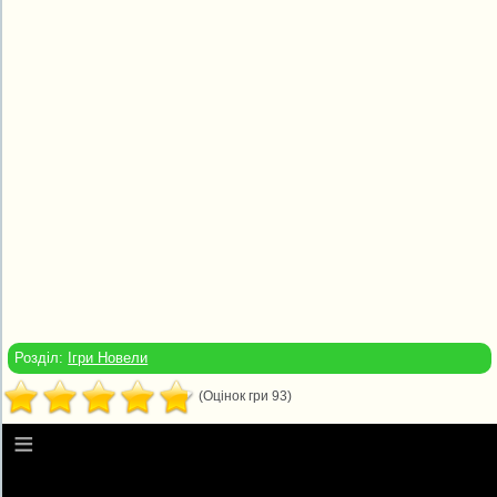
Розділ:
Ігри Новели
(Оцінок гри 93)