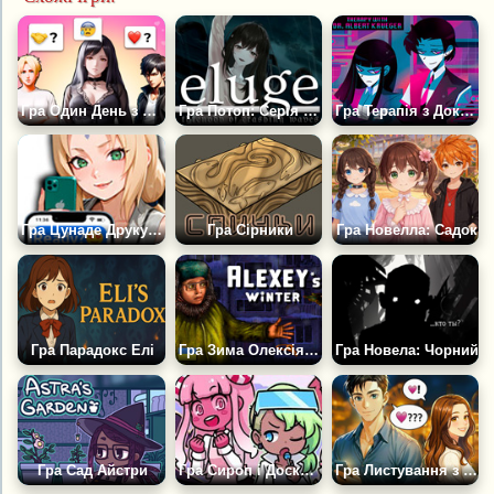
Гра Один День з Життя Рейчел
Гра Потоп: Серія Розбиваючих Хвиль
Гра Терапія з Доктором Альбертом Крюгером
Гра Цунаде Друкує...
Гра Сірники
Гра Новелла: Садок
Гра Парадокс Елі
Гра Зима Олексія: Нічна Пригода
Гра Новела: Чорний
Гра Сад Айстри
Гра Сироп і Досконала Солодкість
Гра Листування з Братом Подруги