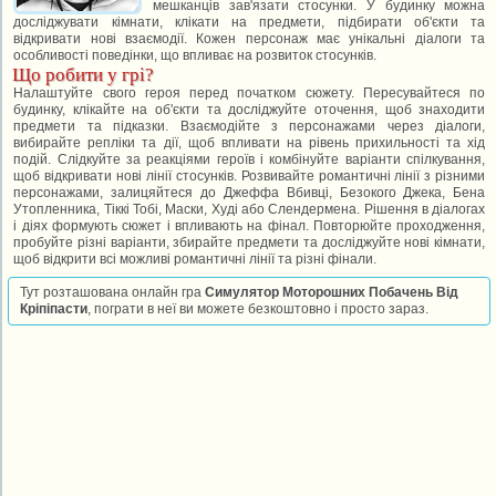
мешканців зав'язати стосунки. У будинку можна
досліджувати кімнати, клікати на предмети, підбирати об'єкти та
відкривати нові взаємодії. Кожен персонаж має унікальні діалоги та
особливості поведінки, що впливає на розвиток стосунків.
Що робити у грі?
Налаштуйте свого героя перед початком сюжету. Пересувайтеся по
будинку, клікайте на об'єкти та досліджуйте оточення, щоб знаходити
предмети та підказки. Взаємодійте з персонажами через діалоги,
вибирайте репліки та дії, щоб впливати на рівень прихильності та хід
подій. Слідкуйте за реакціями героїв і комбінуйте варіанти спілкування,
щоб відкривати нові лінії стосунків. Розвивайте романтичні лінії з різними
персонажами, залицяйтеся до Джеффа Вбивці, Безокого Джека, Бена
Утопленника, Тіккі Тобі, Маски, Худі або Слендермена. Рішення в діалогах
і діях формують сюжет і впливають на фінал. Повторюйте проходження,
пробуйте різні варіанти, збирайте предмети та досліджуйте нові кімнати,
щоб відкрити всі можливі романтичні лінії та різні фінали.
Тут розташована онлайн гра
Симулятор Моторошних Побачень Від
Кріпіпасти
, пограти в неї ви можете безкоштовно і просто зараз.