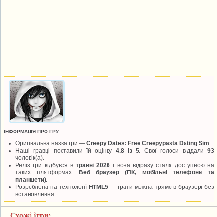
ІНФОРМАЦІЯ ПРО ГРУ:
Оригінальна назва гри —
Creepy Dates: Free Creepypasta Dating Sim
.
Наші гравці поставили їй оцінку
4.8 із 5
. Свої голоси віддали
93
чоловік(а).
Реліз гри відбувся в
травні 2026
і вона відразу стала доступною на
таких платформах:
Веб браузер (ПК, мобільні телефони та
планшети)
.
Розроблена на технології
HTML5
— грати можна прямо в браузері без
встановлення.
Схожі ігри: