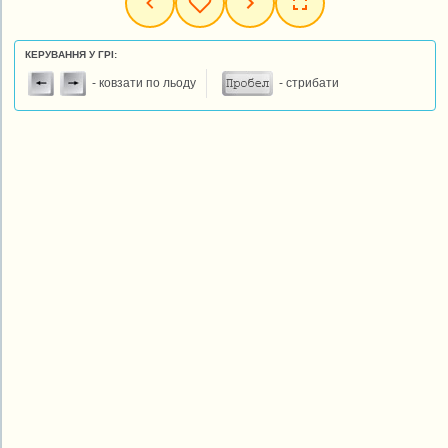
КЕРУВАННЯ У ГРІ:
- ковзати по льоду
- стрибати