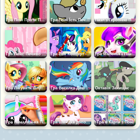
Гра Поні Проти Параспрайтів
Гра Поні Їсть Печиво
Пазл з Героїнею Поні Раріті
Гра Поні: Печиво Удачі
Гра Рок Концерт Поні
Гра Маленька Панда Модний Поні
Гра Лікувати шлунок Епплджек
Гра Веселка Деш в Небі
Октавія Захищає Кантерлот
Гра Намалюй-ка Поні: АСМР Розмальовка
Гра Швидка допомога для Поні
Гра в Карти з Поні