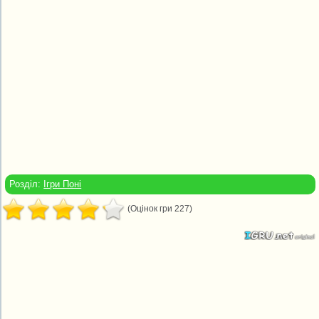
Розділ:
Ігри Поні
(Оцінок гри 227)