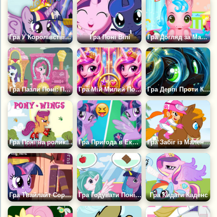
Гра У Королівстві Твайлайт Спаркл
Гра Поні Вілі
Гра Догляд за Маленьким Поні
Гра Пазли Поні: Поїзд Дружби
Гра Мій Милий Поні: Знайди Відмінності
Гра Дерпі Проти Крісаліс
Гра Поні на роликах
Гра Пригода в Еквестрії
Гра Забіг із Маленьким Поні
Гра Твайлайт Сортує Книги
Гра Годувати Поні Солодощами
Гра Кидати Каденс