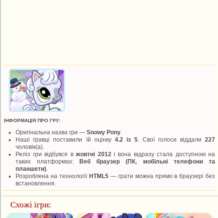
ІНФОРМАЦІЯ ПРО ГРУ:
Оригінальна назва гри —
Snowy Pony
.
Наші гравці поставили їй оцінку
4.2 із 5
. Свої голоси віддали
227
чоловік(а).
Реліз гри відбувся в
жовтні 2012
і вона відразу стала доступною на
таких платформах:
Веб браузер (ПК, мобільні телефони та
планшети)
.
Розроблена на технології
HTML5
— грати можна прямо в браузері без
встановлення.
Схожі ігри: