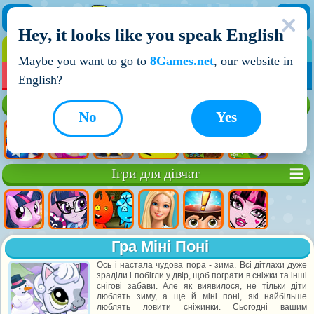
Hey, it looks like you speak English
ІГРИ
ІГРИ ДЛЯ ХЛОПЧИКІВ
Maybe you want to go to
8Games.net
, our website in
МОЇ ІГРИ
НОВІ ІГРИ
ІГРИ НА ДВОХ
English?
Кращі ігри
No
Yes
Ігри для дівчат
Гра Міні Поні
Ось і настала чудова пора - зима. Всі дітлахи дуже
зраділи і побігли у двір, щоб пограти в сніжки та інші
снігові забави. Але як виявилося, не тільки діти
люблять зиму, а ще й міні поні, які найбільше
люблять ловити сніжинки. Сьогодні вашим