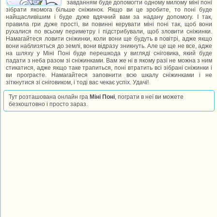
завданням буде допомогти одному милому міні поні
зібрати якомога більше сніжинок. Якщо ви це зробите, то поні буде
найщасливішим і буде дуже вдячний вам за надану допомогу. І так,
правила гри дуже прості, ви повинні керувати міні поні так, щоб вони
рухалися по всьому периметру і підстрибували, щоб зловити сніжинки.
Намагайтеся ловити сніжинки, коли вони ще будуть в повітрі, адже якщо
вони наблизяться до землі, вони відразу зникнуть. Але це ще не все, адже
на шляху у Міні Поні буде перешкода у вигляді сніговика, який буде
падати з неба разом зі сніжинками. Вам же ні в якому разі не можна з ним
стикатися, адже якщо таке трапиться, поні втратить всі зібрані сніжинки і
ви програєте. Намагайтеся заповнити всю шкалу сніжинками і не
зіткнутися зі сніговиком, і тоді вас чекає успіх. Удачі!
Тут розташована онлайн гра
Міні Поні
, пограти в неї ви можете
безкоштовно і просто зараз.