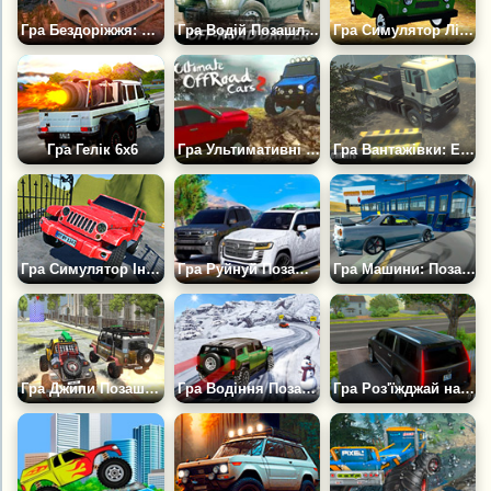
Гра Бездоріжжя: Симулятор Позашляховика 4x4
Гра Водій Позашляховика
Гра Симулятор Лісового Позашляховика 4х4
Гра Гелік 6х6
Гра Ультимативні Позашляхові Автомобілі 2
Гра Вантажівки: Екстремальне Бездоріжжя 3
Гра Симулятор Індійського Позашляховика
Гра Руйнуй Позашляховики
Гра Машини: Позашляховик V6
Гра Джипи Позашляховики: Лісовий Чемпіонат
Гра Водіння Позашляховика по Снігу 3D
Гра Роз'їжджай на Кадилаку Ескалейд