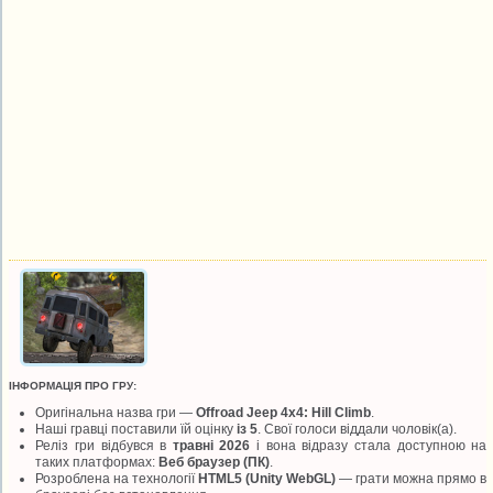
ІНФОРМАЦІЯ ПРО ГРУ:
Оригінальна назва гри —
Offroad Jeep 4x4: Hill Climb
.
Наші гравці поставили їй оцінку
із 5
. Свої голоси віддали
чоловік(а).
Реліз гри відбувся в
травні 2026
і вона відразу стала доступною на
таких платформах:
Веб браузер (ПК)
.
Розроблена на технології
HTML5 (Unity WebGL)
— грати можна прямо в