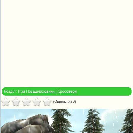
Розділ:
Ігри Позашляховики | Кросовери
(Оцінок гри 0)