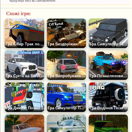
браузері без встановлення.
Схожі ігри:
Гра Кібер Трак по Бездоріжжю
Гра Бездоріжжя: Найкращі Позашляховики
Гра Симулятор Геліка
Гра Суєта на BMW X7
Гра Випробування Джипів по Бездоріжжю
Гра Позашляховий Джип Симулятор 4x4
Гра Джипи: Позашляхові Монстри 3Д
Гра Симулятор Позашляховика 4x4
Гра Водіння Позашляховиків 3Д