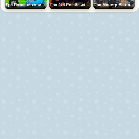
Гра Позашляховик-руйнівник 2D
Гра 4х4 Російські Позашляховики
Гра Монстр Вантажівка: Гірський Позашляховик