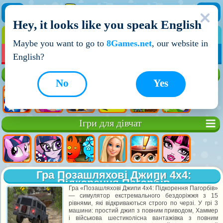
Hey, it looks like you speak English
ІГРИ
ІГРИ ДЛЯ ХЛОПЧИКІВ
Maybe you want to go to
8Games.net
, our website in
МОЇ ІГРИ
НОВІ ІГРИ
ІГРИ НА ДВОХ
English?
Кращі ігри
No
Yes
Ігри для дівчат
Гра Позашляхові Джипи 4x4:
Підкорення Пагорбів
Гра «Позашляхові Джипи 4x4: Підкорення Пагорбів»
— симулятор екстремального бездоріжжя з 15
рівнями, які відкриваються строго по черзі. У грі 3
машини: простий джип з повним приводом, Хаммер
і військова шестиколісна вантажівка з повним