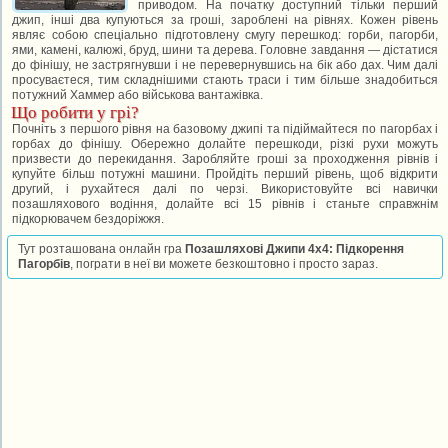
приводом. На початку доступний тільки перший
джип, інші два купуються за гроші, зароблені на рівнях. Кожен рівень
являє собою спеціально підготовлену смугу перешкод: горби, пагорби,
ями, камені, калюжі, бруд, шини та дерева. Головне завдання — дістатися
до фінішу, не застрягнувши і не перевернувшись на бік або дах. Чим далі
просуваєтеся, тим складнішими стають траси і тим більше знадобиться
потужний Хаммер або військова вантажівка.
Що робити у грі?
Почніть з першого рівня на базовому джипі та підіймайтеся по пагорбах і
горбах до фінішу. Обережно долайте перешкоди, різкі рухи можуть
призвести до перекидання. Заробляйте гроші за проходження рівнів і
купуйте більш потужні машини. Пройдіть перший рівень, щоб відкрити
другий, і рухайтеся далі по черзі. Використовуйте всі навички
позашляхового водіння, долайте всі 15 рівнів і станьте справжнім
підкорювачем бездоріжжя.
Тут розташована онлайн гра
Позашляхові Джипи 4x4: Підкорення
Пагорбів
, пограти в неї ви можете безкоштовно і просто зараз.