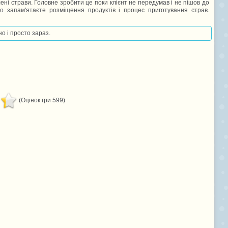
ені страви. Головне зробити це поки клієнт не передумав і не пішов до
ко запам'ятаєте розміщення продуктів і процес приготування страв.
но і просто зараз.
(Оцінок гри 599)