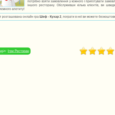
потрібно взяти замовлення у кожного і приготувати замовл
іншого ресторану. Обслуживши кілька клієнтів, ви швид
ємного апетиту!
т розташована онлайн гра
Шеф - Кухар 2
, пограти в неї ви можете безкоштов
зділ:
Ігри Ресторан