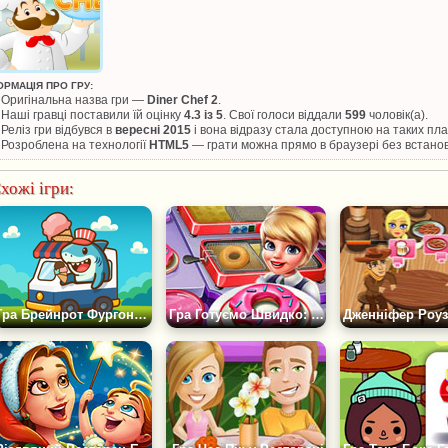
ОРМАЦІЯ ПРО ГРУ:
Оригінальна назва гри —
Diner Chef 2
.
Наші гравці поставили їй оцінку
4.3 із 5
. Свої голоси віддали
599
чоловік(а).
Реліз гри відбувся в
вересні 2015
і вона відразу стала доступною на таких п
Розроблена на технології
HTML5
— грати можна прямо в браузері без встано
хожі ігри:
Гра Брейнрот Фургончик з Морозивом
Гра Готуємо Швидко: Пончики