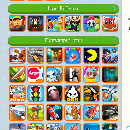
Ігри Роблокс
К
Популярні ігри