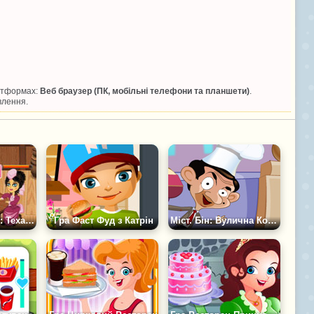
латформах:
Веб браузер (ПК, мобільні телефони та планшети)
.
влення.
Дженніфер Роуз: Техаський Салун
Гра Фаст Фуд з Катрін
Міст. Бін: Вулична Кондитерська