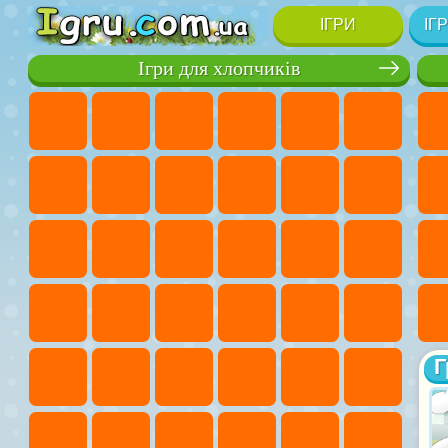
ІГРИ
ІГ
Ігри для хлопчиків
Г