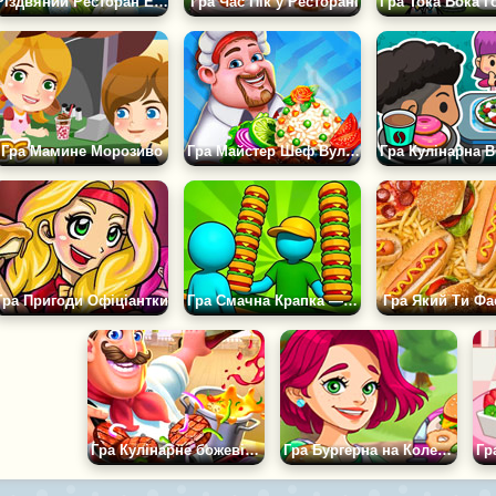
Різдвяний Ресторан Емілі
Гра Час Пік у Ресторані
Гра Мамине Морозиво
Гра Майстер Шеф Вуличної Їжі
Гра Пригоди Офіціантки
Гра Смачна Крапка — Імперія Фаст-фуду
Гра Який Ти Фа
Гра Кулінарне божевілля
Гра Бургерна на Колесах