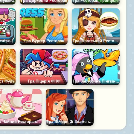
Гра Тока Бока Готування
Гра Цирковий Ресторан
Гра Ресторан Принцеси в Замку
Гра Кулінарна Вечірка Кейт 2
Гра Бургер Ресторан
Гра Піратський Ресторан
ст Фуд?
Гра Піцерія ФНФ
Гра Закусочна Пінгвіна 2
Гра Чайний Ресторанчик Самі
Гра Вечеря Зі Знаменитістю