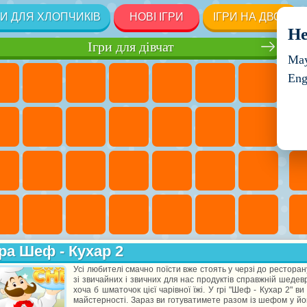
РИ ДЛЯ ХЛОПЧИКІВ
НОВІ ІГРИ
ІГРИ НА ДВОХ
He
Ігри для дівчат
May
Eng
ра Шеф - Кухар 2
Усі любителі смачно поїсти вже стоять у черзі до рестор
зі звичайних і звичних для нас продуктів справжній шедев
хоча б шматочок цієї чарівної їжі. У грі "Шеф - Кухар 2" 
майстерності. Зараз ви готуватимете разом із шефом у йог