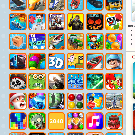
ІНФ
С