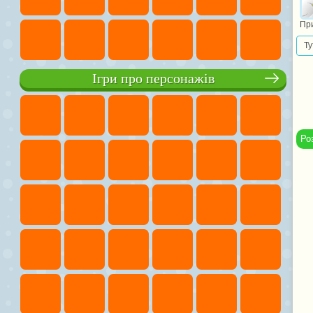
При
Ту
Ігри про персонажів
Ро