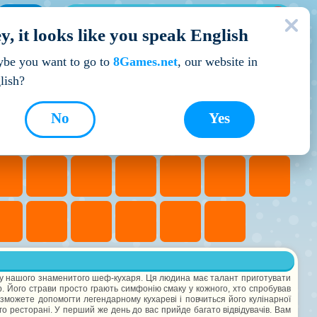
МОЇ ІГРИ
y, it looks like you speak English
Кращі ігри
be you want to go to
8Games.net
, our website in
lish?
No
Yes
ану нашого знаменитого шеф-кухаря. Ця людина має талант приготувати
р. Його страви просто грають симфонію смаку у кожного, хто спробував
ви зможете допомогти легендарному кухареві і повчиться його кулінарної
о ресторані. У перший же день до вас прийде багато відвідувачів. Вам