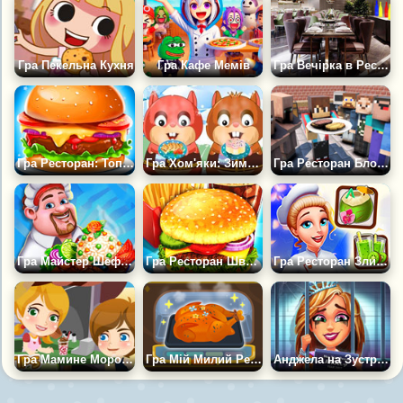
Гра Пекельна Кухня
Гра Кафе Мемів
Гра Вечірка в Ресторані
Гра Ресторан: Топ Бургер
Гра Хом'яки: Зимове Бістро
Гра Ресторан БлокКрафт 3д
Гра Майстер Шеф Вуличної Їжі
Гра Ресторан Швидкого Харчування
Гра Ресторан Злиття
Гра Мамине Морозиво
Гра Мій Милий Ресторан
Анджела на Зустрічі Однокласників