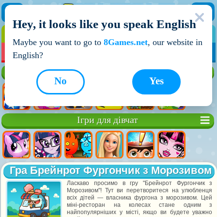
Hey, it looks like you speak English
ІГРИ
ІГРИ ДЛЯ ХЛОПЧИКІВ
Maybe you want to go to
8Games.net
, our website in
МОЇ ІГРИ
НОВІ ІГРИ
ІГРИ НА ДВОХ
English?
Кращі ігри
No
Yes
Ігри для дівчат
Гра Брейнрот Фургончик з Морозивом
Ласкаво просимо в гру "Брейнрот Фургончик з
Морозивом"! Тут ви перетворитеся на улюбленця
всіх дітей — власника фургона з морозивом. Цей
міні-ресторан на колесах стане одним з
найпопулярніших у місті, якщо ви будете уважно