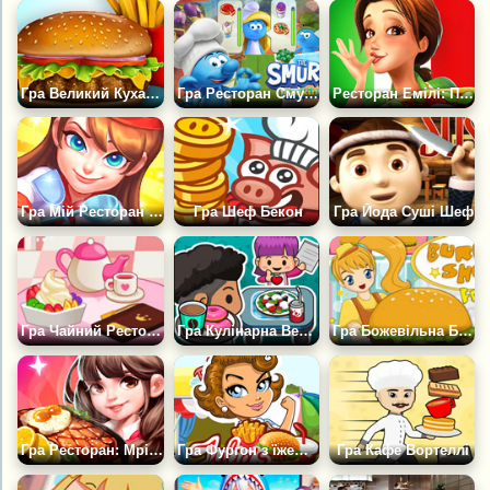
Гра Великий Кухар У Ресторані
Гра Ресторан Смурфиків
Ресторан Емілі: Послання в пляшці
Гра Мій Ресторан Кулінарії
Гра Шеф Бекон
Гра Йода Суші Шеф
Гра Чайний Ресторанчик Самі
Гра Кулінарна Вечірка Кейт 2
Гра Божевільна Бургерна
Гра Ресторан: Мрія Кухаря
Гра Фургон з їжею Джулії
Гра Кафе Вортеллі