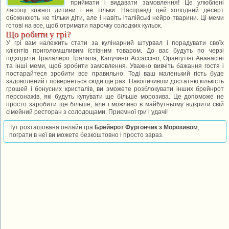
приймати і видавати замовлення! Це улюблені
ласощі кожної дитини і не тільки. Насправді цей холодний десерт
обожнюють не тільки діти, але і навіть італійські нейро тварини. Ці меми
готові на все, щоб отримати парочку солодких кульок.
Що робити у грі?
У грі вам належить стати за кулінарний штурвал і порадувати своїх
клієнтів приголомшливим їстівним товаром. До вас будуть по черзі
підходити Тралалеро Тралала, Капучино Ассассіно, Орангутіні Ананасіні
та інші меми, щоб зробити замовлення. Уважно вивчіть бажання гостя і
постарайтеся зробити все правильно. Тоді ваш маленький гість буде
задоволений і повернеться сюди ще раз. Накопичивши достатню кількість
грошей і бонусних кристалів, ви зможете розблокувати інших брейнрот
персонажів, які будуть купувати ще більше морозива. Це допоможе не
просто заробити ще більше, але і можливо в майбутньому відкрити свій
сімейний ресторан з солодощами. Приємної гри і удачі!
Тут розташована онлайн гра
Брейнрот Фургончик з Морозивом
,
пограти в неї ви можете безкоштовно і просто зараз.