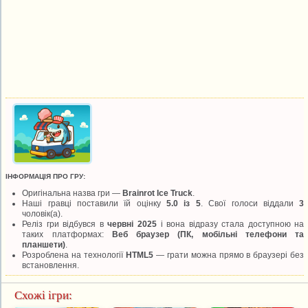
ІНФОРМАЦІЯ ПРО ГРУ:
Оригінальна назва гри —
Brainrot Ice Truck
.
Наші гравці поставили їй оцінку
5.0 із 5
. Свої голоси віддали
3
чоловік(а).
Реліз гри відбувся в
червні 2025
і вона відразу стала доступною на
таких платформах:
Веб браузер (ПК, мобільні телефони та
планшети)
.
Розроблена на технології
HTML5
— грати можна прямо в браузері без
встановлення.
Схожі ігри: