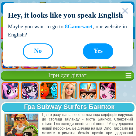
Hey, it looks like you speak English
ІГРИ
ІГРИ ДЛЯ ХЛОПЧИКІВ
Maybe you want to go to
8Games.net
, our website in
МОЇ ІГРИ
НОВІ ІГРИ
ІГРИ НА ДВОХ
English?
Кращі ігри
No
Yes
Ігри для дівчат
Гра Subway Surfers Бангкок
Цього разу, наша веселя команда серферів вирушає
до столиці Таїланду - міста Бангкок. Спекотний
клімат і як завжди нескінченні погоні! У гру додався
новий персонаж, це дівчина на ім'я Dino. Так само ви
можете отримати безліч призів при додаванні