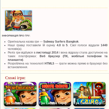
ІНФОРМАЦІЯ ПРО ГРУ:
Оригінальна назва гри —
Subway Surfers Bangkok
.
Наші гравці поставили їй оцінку
4.0 із 5
. Свої голоси віддали
1440
чоловік(а).
Реліз гри відбувся в
листопаді 2014
і вона відразу стала доступною на
таких платформах:
Веб браузер (ПК, мобільні телефони та
планшети)
.
Розроблена на технології
HTML5
— грати можна прямо в браузері без
встановлення.
Схожі ігри:
Гра Subway Surfers New Orleans - Новий Орлеан - Subway Surfers New Orleans
Гра Сабвей Серф: Гонконг
Гра Сабвей Серф: Єгипет