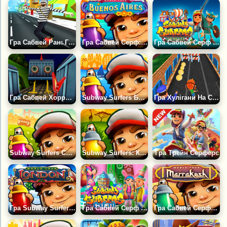
Гра Сабвей Ран: Грабіжник Боб
Гра Сабвей Серф: Буенос-Айрес 2023
Гра Сабвей Серф Копенгаген
Гра Сабвей Хоррор: Глава 1
Subway Surfers Барселона
Гра Хулігани На Скейтах
Subway Surfers Сан-Франциско
Subway Surfers: Кенія
Гра Трейн Серферс
Гра Subway Surfers Лондон
Гра Сабвей Серф Оксфорд
Гра Сабвей Серферс Марракеш