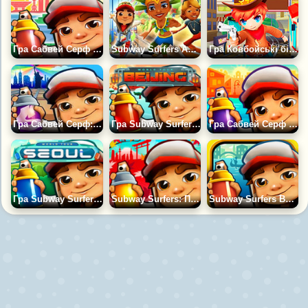
Гра Сабвей Серф Шанхай
Subway Surfers Аравія
Гра Ковбойські бігуни
Гра Сабвей Серф: Нью-Йорк 2023
Гра Subway Surfers Пекін 2020 - Beijing
Гра Сабвей Серф Буенос Айрес
Гра Subway Surfers Сеул
Subway Surfers: Північний Полюс
Subway Surfers Венеція