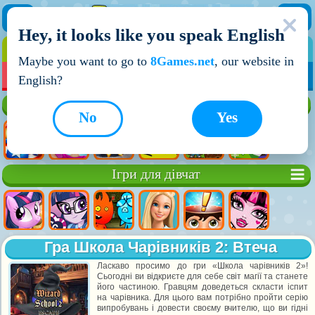
Hey, it looks like you speak English
ІГРИ
ІГРИ ДЛЯ ХЛОПЧИКІВ
Maybe you want to go to
8Games.net
, our website in
МОЇ ІГРИ
НОВІ ІГРИ
ІГРИ НА ДВОХ
English?
Кращі ігри
No
Yes
Ігри для дівчат
Гра Школа Чарівників 2: Втеча
Ласкаво просимо до гри «Школа чарівників 2»!
Сьогодні ви відкриєте для себе світ магії та станете
його частиною. Гравцям доведеться скласти іспит
на чарівника. Для цього вам потрібно пройти серію
випробувань і довести своєму вчителю, що ви гідні