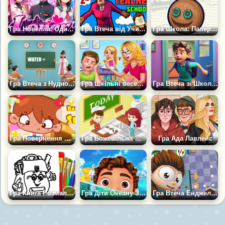
Гра Новелла: Одиночка
Гра Втеча від Училки: Школа!
Гра Школа: Паперовий Гольф
Гра Втеча з Нудного Класу
Гра Шкільні веселощі з учителем
Гра Втеча зі Школи з Аномаліями 3D
Гра Повернення Ледарки до Школи
Гра Божевільна Школа
Гра Ада Лавлейс
Гра Книга Розмальовок: Шкільний Портфель
Гра Діти Океану Знову до школи
Гра Втеча Енджело зі Школи