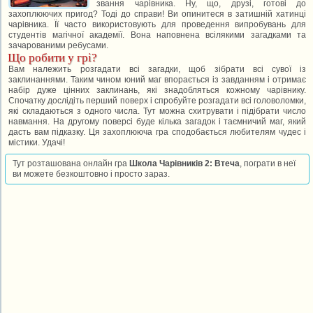
звання чарівника. Ну, що, друзі, готові до
захоплюючих пригод? Тоді до справи! Ви опинитеся в затишній хатинці
чарівника. Її часто використовують для проведення випробувань для
студентів магічної академії. Вона наповнена всілякими загадками та
зачарованими ребусами.
Що робити у грі?
Вам належить розгадати всі загадки, щоб зібрати всі сувої із
заклинаннями. Таким чином юний маг впорається із завданням і отримає
набір дуже цінних заклинань, які знадобляться кожному чарівнику.
Спочатку дослідіть перший поверх і спробуйте розгадати всі головоломки,
які складаються з одного числа. Тут можна схитрувати і підібрати число
навмання. На другому поверсі буде кілька загадок і таємничий маг, який
дасть вам підказку. Ця захоплююча гра сподобається любителям чудес і
містики. Удачі!
Тут розташована онлайн гра
Школа Чарівників 2: Втеча
, пограти в неї
ви можете безкоштовно і просто зараз.