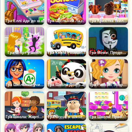
Гра Еллі йде до школи
Гра Шкільний Ланч-бокс
Гра Крихітка Тейлор Вивчає Пори Року
Гра Флірт у школі
Гра Книга Розмальовок: Шкільний Автобус
Гра Меми: Продовження
Гра Шкільний учитель
Гра Школа Доктора Панди
Гра Ранкові Збори До Школи
Гра Школа: Жартівник у Класі
Гра Втеча зі Школи: Учитель Зануда
Гра Школа: Прибирання в брудному класі