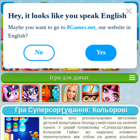
Hey, it looks like you speak English
ІГРИ
ІГРИ ДЛЯ ХЛОПЧИКІВ
Maybe you want to go to
8Games.net
, our website in
МОЇ ІГРИ
НОВІ ІГРИ
ІГРИ НА ДВОХ
English?
Кращі ігри
No
Yes
Ігри для дівчат
Гра Суперсортування: Кольорові
Гайки
Величезна купа різнокольорових металевих
деталей влаштувала безлад у майстерні на залізній
панелі. У цікавій головоломці «Суперсортування:
Кольорові Гайки» всі закручені елементи
переплуталися між собою на довгих різьбових