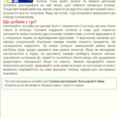
болтах. Сині, жовті, зелені та червоні детальки
потрібно розташувати на свої місця, щоб зайняти правильні позиції.
Тільки кмітливий майстер зможе спритно розкрутити цей металевий хаос і
розкласти все по поличках. Якщо ви готові, тоді починайте вирішувати цю
гайкову головоломку.
Що робити у грі?
Натискайте на гайку на одному болті і переносьте її на іншу деталь точно
такого ж кольору. Головне завдання полягає в тому, щоб повністю
заповнити кожну паличку однотонними елементами, а потім відправити їх
у спеціальні ящики за відповідними відтінками. У верхньому правому куті
екрана спеціальний лічильник завжди покаже кількість предметів, які
залишилося накрутити. За кожен успішно завершений рівень мила
капібара буде щедро дарувати вам дзвінкі монетки. Якщо ви випадково
заплутаєтеся в ходах, на допомогу завжди прийдуть корисні кнопки:
скасування останньої дії, підняття потрібного болта вгору або додавання
додаткового порожнього місця на панель. Уважно продумуйте кожне
обертання деталей, відкривайте нові цікаві кольори на наступних етапах і
впевнено піднімайтеся на саму вершину таблиці лідерів для заслуженої
перемоги.
Тут розташована онлайн гра
Суперсортування: Кольорові Гайки
,
пограти в неї ви можете безкоштовно і просто зараз.