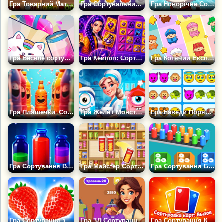
Гра Товарний Матч 3Д
Гра Сортувальний Буст Гайок
Гра Новорічне Сортування
Гра Веселе сортування води
Гра Кейпоп: Сортуй Предмети Разом із Хантрікс
Гра Котячий Експрес: Сортування кошенят
Гра Пляшечки: Сортування по Ящиках
Гра Желе і Монстри: Сортування за кольорами
Гра Наведи Порядок: Сортування Емодзі
Гра Сортування Води: Наповни та Упакуй
Гра Майстер Сортування Товарів 3Д
Гра Сортування Банок
Гра Сортування за Парами: Знайди Пару
Гра 3Д Сортування Одягу Мій Магазин
Гра Сортування Карт: Виклик