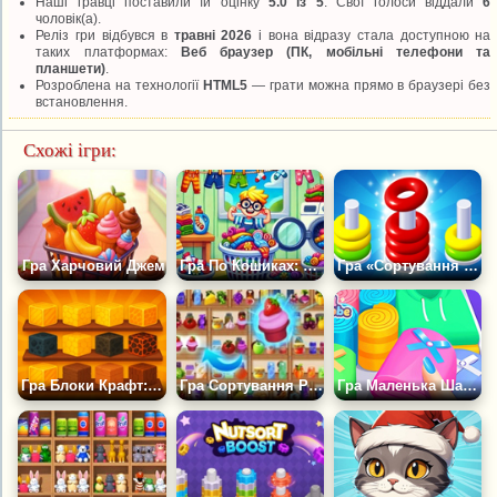
Наші гравці поставили їй оцінку
5.0 із 5
. Свої голоси віддали
6
чоловік(а).
Реліз гри відбувся в
травні 2026
і вона відразу стала доступною на
таких платформах:
Веб браузер (ПК, мобільні телефони та
планшети)
.
Розроблена на технології
HTML5
— грати можна прямо в браузері без
встановлення.
Схожі ігри:
Гра Харчовий Джем
Гра По Кошиках: Сортування Білизни Для Прання
Гра «Сортування Бубликів»
Гра Блоки Крафт: Сортування Блоків
Гра Сортування Речей у Шафі
Гра Маленька Шафа