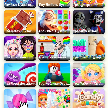
Гамбол: Цукерковий Альпініст
Поу Любить Цукерки
Гра Цукерковий Матч-3
Гра Магазин Упаковки Цукерок
Гра Зима: Цукерковий Вибух Плитки
Гра ФНФ ФНАФ: Світ Кенді
Гра Кіберпанк проти Цукеркової моди
Гра Божевільний Творець Цукерок
Гра Сласті: Цукеркова Вежа
Гра Лови Цукерку: Полегшена Версія
Гра Роблокс Отруйний Цукерка +1 до Удачі.
Гра Фабрика Смачних Цукерок