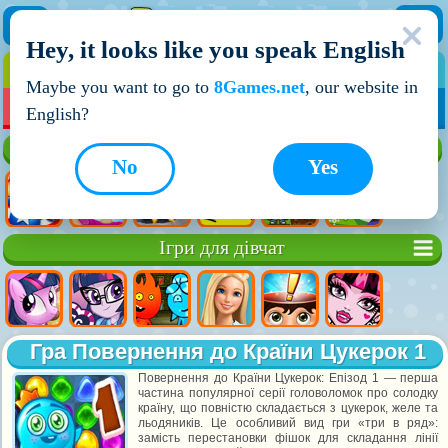
Hey, it looks like you speak English
ІГРИ
ІГРИ ДЛЯ ХЛОПЧИКІВ
Maybe you want to go to
8Games.net
, our website in
МОЇ ІГРИ
НОВІ ІГРИ
ІГРИ НА ДВОХ
English?
Кращі ігри
No
Yes
Ігри для дівчат
Гра Повернення до Країни Цукерок 1
Повернення до Країни Цукерок: Епізод 1 — перша
частина популярної серії головоломок про солодку
країну, що повністю складається з цукерок, желе та
льодяників. Це особливий вид гри «три в ряд»:
замість перестановки фішок для складання лінії