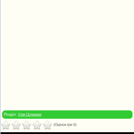
Розділ:
Ігри Цукерки
(Оцінок гри 0)