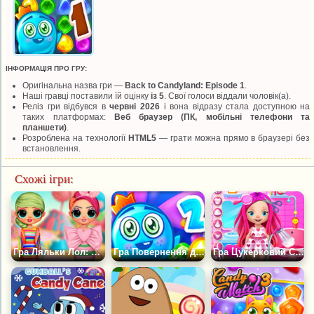
ІНФОРМАЦІЯ ПРО ГРУ:
Оригінальна назва гри —
Back to Candyland: Episode 1
.
Наші гравці поставили їй оцінку
із 5
. Свої голоси віддали
чоловік(а).
Реліз гри відбувся в
червні 2026
і вона відразу стала доступною на
таких платформах:
Веб браузер (ПК, мобільні телефони та
планшети)
.
Розроблена на технології
HTML5
— грати можна прямо в браузері без
встановлення.
Схожі ігри:
Гра Ляльки Лол: Модний Цукерковий Лук
Гра Повернення до Країни Цукерок 2
Гра Цукерковий Світ Малятка Белли