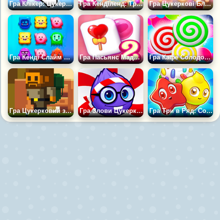
Гра Клікер: Цукерки 2
Гра Кенділенд: Три в Ряд
Гра Цукеркові Блоки
Гра Кенді Слайм Сага
Гра Пасьянс Маджонг Цукерки 2
Гра Кафе Солодощів
Гра Цукерковий злодій
Гра Злови Цукерку 2
Гра Три в Ряд: Солодкі Загадки