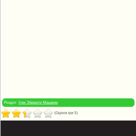
Розділ:
Ігри Збирати Машини
(Оцінок гри 5)