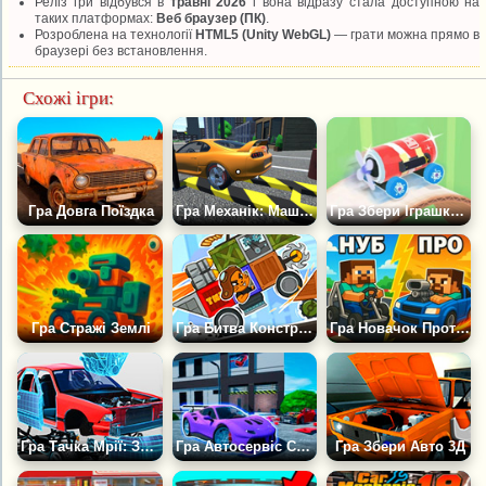
Реліз гри відбувся в
травні 2026
і вона відразу стала доступною на
таких платформах:
Веб браузер (ПК)
.
Розроблена на технології
HTML5 (Unity WebGL)
— грати можна прямо в
браузері без встановлення.
Схожі ігри:
Гра Довга Поїздка
Гра Механік: Машина на Продаж 3D
Гра Збери Іграшкову Машинку
Гра Стражі Землі
Гра Битва Конструкторів: Збери Свою Тачку
Гра Новачок Проти Професіонала: Збери Машину
Гра Тачка Мрії: Збери по Деталях
Гра Автосервіс Симулятор: Продай Авто
Гра Збери Авто 3Д