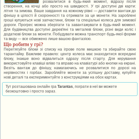
розвалитися в будь-який момент, відразу після
створення, на кочці або просто на швидкості. У грі доступні дві карти:
літня та зимова. Ваше завдання на кожному рівні — доставити вантаж до
фінішу в цілості й схоронності та отримати за це монети. На зароблені
гроші купуються нові запчастини, блоки та спеціальні колеса для зимової
дороги. Прогрес можна зберігати та завантажувати в будь-який момент.
Для будівництва доступні дерев'яні та металеві блоки, різні види коліс і
додаткові блоки за монети. Побудувати можна транспорт будь-якої форми
та виду — все обмежено лише вашою фантазією.
Що робити у грі?
Перетягуйте блоки зі списку на ігрове поле мишкою та збирайте свою
тарантайку. Важливе правило: центр колеса має знаходитися всередині
блоку, інакше воно відвалиться одразу після старту. Для керування
використовуйте клавіші вліво та вправо на клавіатурі або кнопки на екрані.
Везіть вантаж до фінішу, намагаючись не розвалитися по дорозі на
нерівностях і горбах. Заробляйте монети за успішну доставку, купуйте
нові деталі та експериментуйте з конструкціями на обох картах.
Тут розташована онлайн гра
Tarantas
, пограти в неї ви можете
безкоштовно і просто зараз.