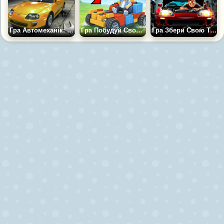
Гра Автомеханік: Збери Машину 3D
Гра Побудуй Свою Машину Roblox 2
Гра Збери Свою Тойота Супра: Симулятор Механіка