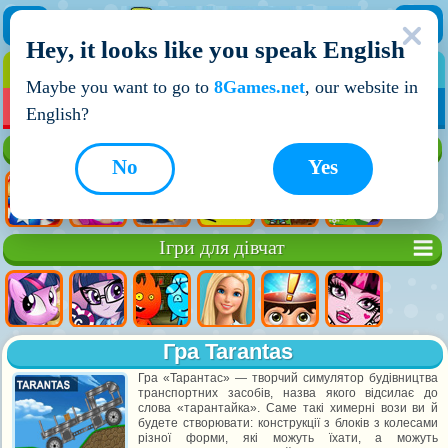
Hey, it looks like you speak English
ІГРИ
ІГРИ ДЛЯ ХЛОПЧИКІВ
Maybe you want to go to
8Games.net
, our website in
МОЇ ІГРИ
НОВІ ІГРИ
ІГРИ НА ДВОХ
English?
Кращі ігри
No
Yes
Ігри для дівчат
Гра Tarantas
Гра «Тарантас» — творчий симулятор будівництва
транспортних засобів, назва якого відсилає до
слова «тарантайка». Саме такі химерні вози ви й
будете створювати: конструкції з блоків з колесами
різної форми, які можуть їхати, а можуть