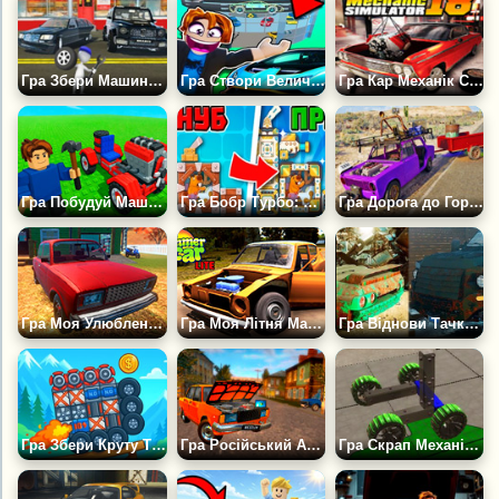
Гра Збери Машину Кримінального Авторитета
Гра Створи Величезну Колекцію Машин — Кар Тайкун
Гра Кар Механік Симулятор
Гра Побудуй Машину на Roblox
Гра Бобр Турбо: Крафт Машинки
Гра Дорога до Горизонту
Гра Моя Улюблена Машина
Гра Моя Літня Машина LITE
Гра Віднови Тачку і Продай 3Д
Гра Збери Круту Тачку
Гра Російський Автомеханік 3Д!
Гра Скрап Механік Онлайн