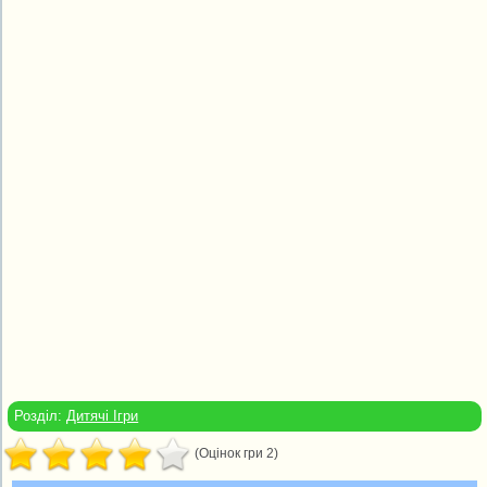
Розділ:
Дитячі Ігри
(Оцінок гри 2)