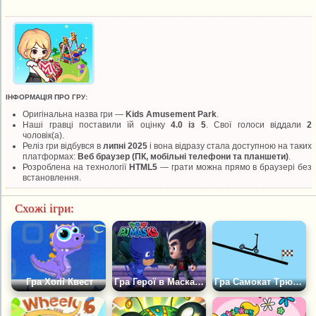
ІНФОРМАЦІЯ ПРО ГРУ:
Оригінальна назва гри —
Kids Amusement Park
.
Наші гравці поставили їй оцінку
4.0 із 5
. Свої голоси віддали
2
чоловік(а).
Реліз гри відбувся в
липні 2025
і вона відразу стала доступною на таких
платформах:
Веб браузер (ПК, мобільні телефони та планшети)
.
Розроблена на технології
HTML5
— грати можна прямо в браузері без
встановлення.
Схожі ігри:
Гра Хопі Квест
Гра Герої в Масках: Войовничий Хаос
Гра Самокат Трюковий