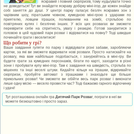
яскравий і повний сюрпризів, тому нудьгувати точно
не доведеться! Тут ви знайдете яскраву добірку міні-ігор, де кожен знайде
собі заняття до душі. У центрі парку галасує безліч яскравих зон з
чарівним шоу, піратським човном, кумедною міні-грою з ударами по
приятелю, ловцем іграшок, полюванням на зомбі, стрільбою по
повітряних кулях і безліччю інших. У всіх цих розвагах ви зможете
перевірити себе на спритність, увагу і реакцію. Готові зануритися з
головою в цей чудовий парк розваг і відірватися на повну? Тоді швидше
починайте грати і веселитися!
Що робити у грі?
Ваше завдання гуляти по парку і відвідувати різні забави, заробляючи
картки, за які ви зможете відкривати нові розваги. Просто натискайте на
розвагу, яка вам найбільше подобається, і занурюйтесь в міні-гру. Ви
будете грати за кумедних персонажів, бігати по карті, заходити в різні
зони і пробувати купу міні-ігор. Там є завдання на швидкість, стрільба по
мішенях та інші веселі штуки. Кидайте кільця на іграшки, відкривайте
сюрпризи, пробуйте автомат з іграшками і знаходьте ще більше
прикольних розваг! Чи зможете ви обійти весь парк розваг і виконати
лише одну місію — весело провести час? Тоді бажаємо гарного відпочинку
і удачі!
Тут розташована онлайн гра
Дитячий Парк Розваг
, пограти в неї ви
можете безкоштовно і просто зараз.