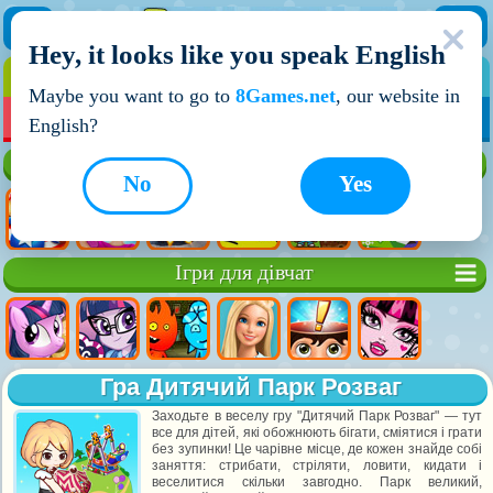
Hey, it looks like you speak English
ІГРИ
ІГРИ ДЛЯ ХЛОПЧИКІВ
Maybe you want to go to
8Games.net
, our website in
МОЇ ІГРИ
НОВІ ІГРИ
ІГРИ НА ДВОХ
English?
Кращі ігри
No
Yes
Ігри для дівчат
Гра Дитячий Парк Розваг
Заходьте в веселу гру "Дитячий Парк Розваг" — тут
все для дітей, які обожнюють бігати, сміятися і грати
без зупинки! Це чарівне місце, де кожен знайде собі
заняття: стрибати, стріляти, ловити, кидати і
веселитися скільки завгодно. Парк великий,