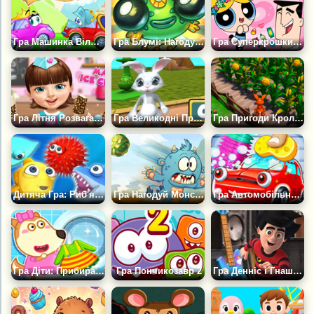
Гра Машинка Віллі 6
Гра Блумі: Нагодуй Мене
Гра Суперкрошки: Зроби Комікс
Гра Літня Розвага для Дітей
Гра Великодні Пригоди Кролика
Гра Пригоди Кролика 3Д
Дитяча Гра: Риб'яча Лихоманка
Гра Нагодуй Монстра
Гра Автомобільне Місто Ремонт Салону
Гра Діти: Прибирання двору
Гра Пончикозавр 2
Гра Денніс і Гнашер: Забіг Команди