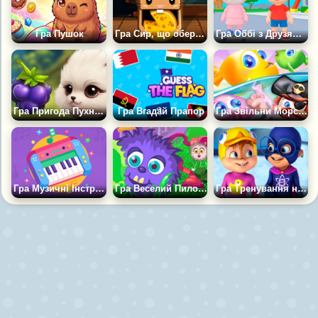
Гра Пушок
Гра Сир, що обертається
Гра Оббі з Друзями Онлайн
Гра Пригода Пухнастого Комочка
Гра Вгадай Прапор
Гра Звільни Морських Рибок
Гра Музичні Інструменти Для Дітей
Гра Веселий Пилосос
Гра Тренування на Ховерборді