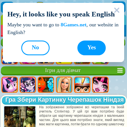
Hey, it looks like you speak English
ІГРИ
ІГРИ ДЛЯ ХЛОПЧИКІВ
Maybe you want to go to
8Games.net
, our website in
МОЇ ІГРИ
НОВІ ІГРИ
ІГРИ НА ДВОХ
English?
Кращі ігри
No
Yes
Ігри для дівчат
Гра Збери Картинку Черепашок Ніндзя
На зображенні зображені всі черепашки та їхній
учитель Сплінтер. У цій грі вам потрібно буде
зібрати цю картинку черепашок ніндзя з маленьких
частин. Для цього вам потрібно знати, який вигляд
має мати картинка, потім брати по одному шматочку