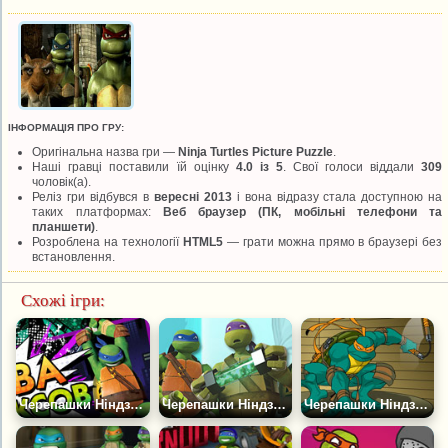
ІНФОРМАЦІЯ ПРО ГРУ:
Оригінальна назва гри —
Ninja Turtles Picture Puzzle
.
Наші гравці поставили їй оцінку
4.0 із 5
. Свої голоси віддали
309
чоловік(а).
Реліз гри відбувся в
вересні 2013
і вона відразу стала доступною на
таких платформах:
Веб браузер (ПК, мобільні телефони та
планшети)
.
Розроблена на технології
HTML5
— грати можна прямо в браузері без
встановлення.
Схожі ігри:
Черепашки Ніндзя: Битва Коміксів
Черепашки Ніндзя: Створення Мутантів
Черепашки Ніндзя Проти Роботів