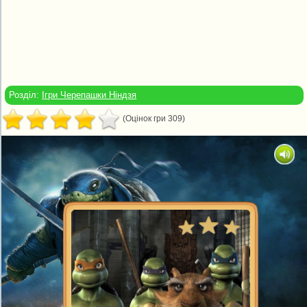
Розділ:
Ігри Черепашки Ніндзя
(Оцінок гри 309)