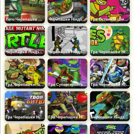
Лего Черепашки Ніндзя: Тренування
Черепашки Ніндзя: Перегони на Картингах
Гра Останній Шматочок Піци
Черепашки Ніндзя Подвійний Удар
Черепашки Ніндзя Бої на Двох
Гра Черепашки Ніндзя: Книга Розмальовок
Гра Черепашки: Битва за Нью-Йорк
Гра Супергеройська Битва 2
Гра Черепашки Ніндзя в Космосі
Гра Черепашки Ніндзя 5: Твоя Битва
Гра Черепашки Ніндзя: Бій з їжею
Черепашки Ніндзя: Скейтбординг