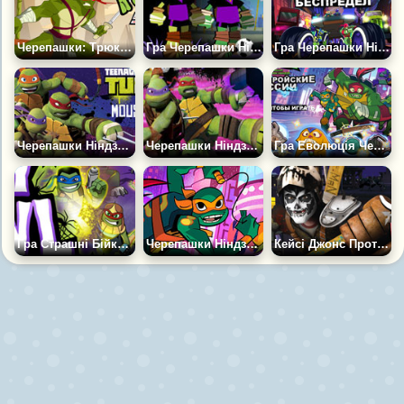
Черепашки: Трюки на Мотоциклі
Гра Черепашки Ніндзя: Футбол
Гра Черепашки Ніндзя: Вуличне Свавілля
Черепашки Ніндзя Проти Маузерів
Черепашки Ніндзя на Ворожій Базі
Гра Еволюція Черепашок Ніндзя: Супергеройські Місії
Гра Страшні Бійки Черепашок Ніндзя
Черепашки Ніндзя: Міські Бої
Кейсі Джонс Проти Ніндзя Роботів