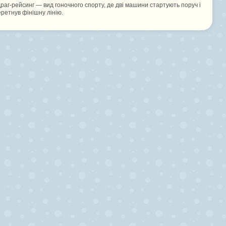
Драг-рейсинг — вид гоночного спорту, де дві машини стартують поруч і
ретнув фінішну лінію.