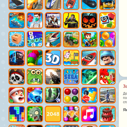
З
До
го
сп
Я