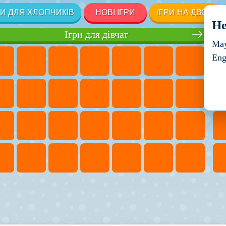
РИ ДЛЯ ХЛОПЧИКІВ
НОВІ ІГРИ
ІГРИ НА ДВОХ
He
Ігри для дівчат
May
Eng