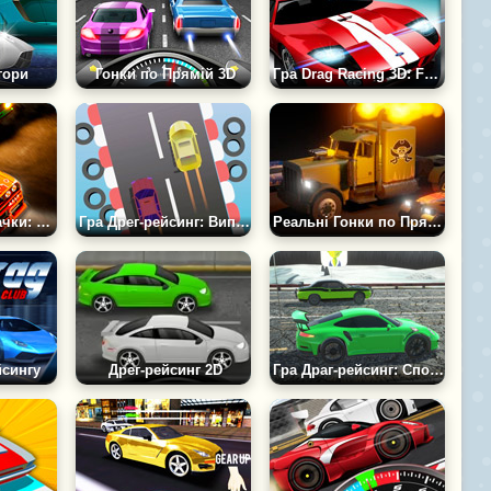
тори
Гонки по Прямій 3D
Гра Drag Racing 3D: Ford Mustang
Гра Російські Тачки: Драг Рейсинг
Гра Дрег-рейсинг: Випробування
Реальні Гонки по Прямій
йсингу
Дрег-рейсинг 2D
Гра Драг-рейсинг: Спортивні Автомобілі