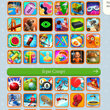
Іг
мч
Ігри Спорт