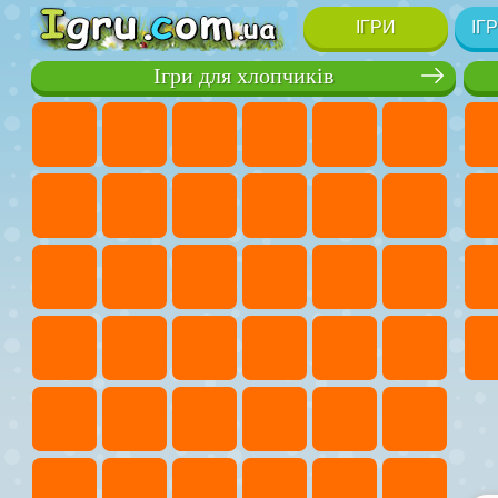
ІГРИ
ІГ
Ігри для хлопчиків