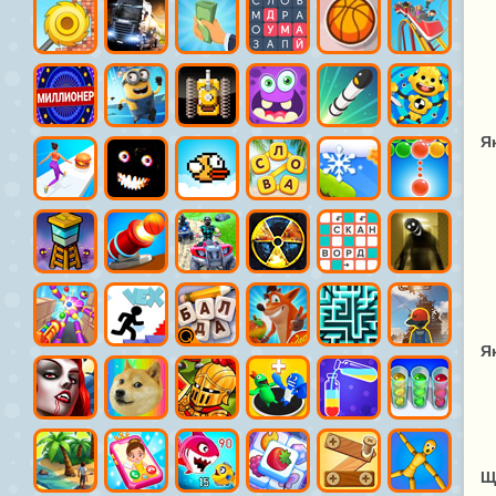
Я
Я
Щ