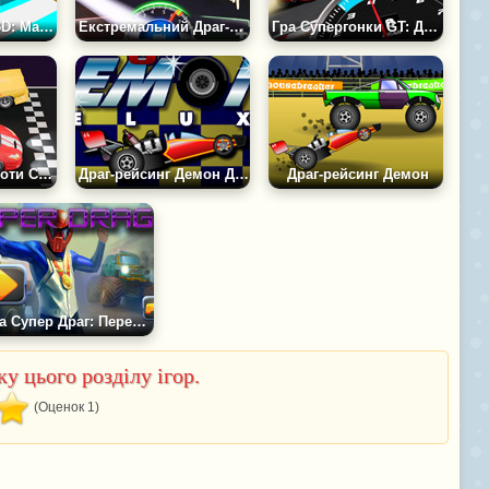
Гра Драг-гонки 3D: Майстер Перемикання Передач
Екстремальний Драг-рейсинг
Гра Супергонки GT: Драг Про
Дрег-рейсинг Проти Суперників-ШІ
Драг-рейсинг Демон Делюкс
Драг-рейсинг Демон
Гра Супер Драг: Перемикай Передачі
у цього розділу ігор.
(Оценок 1)