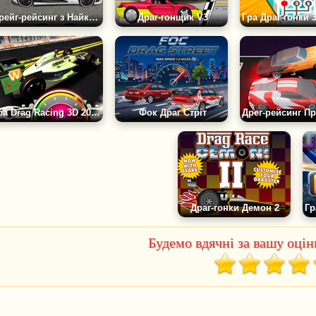
Дрейг-рейсинг з Найкращими Автомобілями
Драг-гонщик V3
Гра Drag Racing 3D 2021: Гоночні Боліди
Фок Драг Стріт
Драг-гонки Демон 2
Будемо вдячні за вашу оцінк