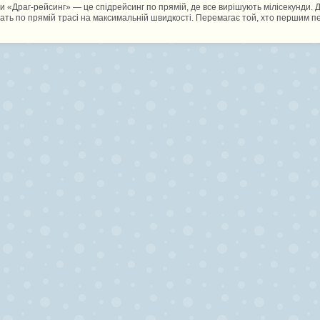
ри «Драг-рейсинг» — це спідрейсинг по прямій, де все вирішують мілісекунди. 
ать по прямій трасі на максимальній швидкості. Перемагає той, хто першим пе