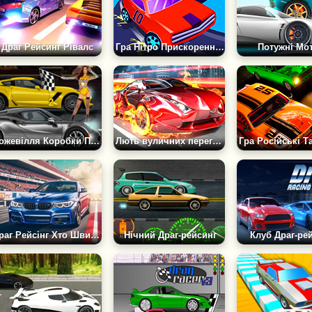
Драг Рейсинг Рівалс
Гра Нітро Прискорення: Гонки на Машинах
Потужні Мо
Божевілля Коробки Передач
Лють вуличних перегонів
Драг Рейсінг Хто Швидше
Нічний Драг-рейсинг
Клуб Драг-ре