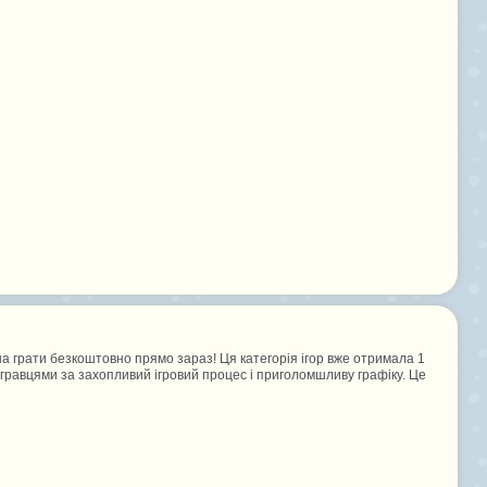
жна грати безкоштовно прямо зараз! Ця категорія ігор вже отримала 1
я гравцями за захопливий ігровий процес і приголомшливу графіку. Це