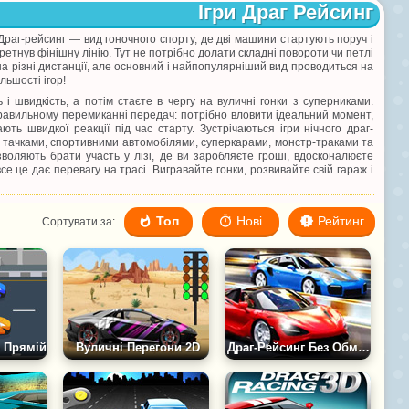
Ігри Драг Рейсинг
 Драг-рейсинг — вид гоночного спорту, де дві машини стартують поруч і
етнув фінішну лінію. Тут не потрібно долати складні повороти чи петлі
 на різні дистанції, але основний і найпопулярніший вид проводиться на
льшості ігор!
і швидкість, а потім стаєте в чергу на вуличні гонки з суперниками.
правильному перемиканні передач: потрібно вловити ідеальний момент,
ь швидкої реакції під час старту. Зустрічаються ігри нічного драг-
ими тачками, спортивними автомобілями, суперкарами, монстр-траками та
зволяють брати участь у лізі, де ви заробляєте гроші, вдосконалюєте
е це дає перевагу на трасі. Вигравайте гонки, розвивайте свій гараж і
Топ
Нові
Рейтинг
Сортувати за:
о Прямій
Вуличні Перегони 2D
Драг-Рейсинг Без Обмежень