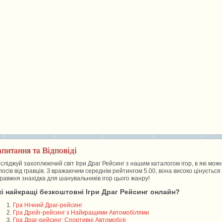
апитання та Відповіді
сліджуй захоплюючий світ Ігри Драг Рейсинг з нашим каталогом ігор, в які мо
лосів від гравців. З вражаючим середнім рейтингом 5.00, вона високо цінуєтьс
равжня знахідка для шанувальників ігор цього жанру!
кі найкращі безкоштовні Ігри Драг Рейсинг онлайн?
Гра Нічний Драг-рейсинг
Гра Дрейг-рейсинг з Найкращими Автомобілями
Гра Драг-рейсинг: Спортивні Автомобілі