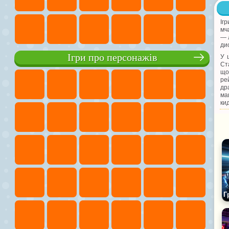
Іг
мч
— 
дис
Ігри про персонажів
У 
Ст
що
ре
др
ма
ки