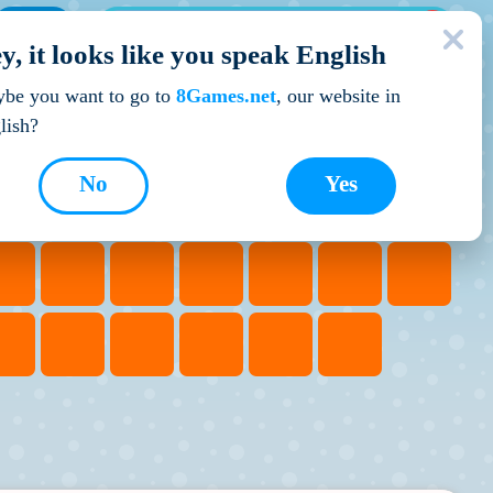
МОЇ ІГРИ
y, it looks like you speak English
Кращі ігри
be you want to go to
8Games.net
, our website in
lish?
No
Yes