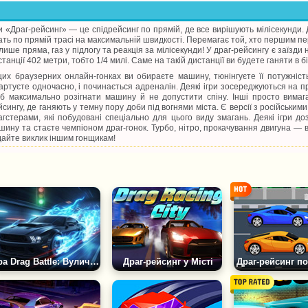
ри «Драг-рейсинг» — це спідрейсинг по прямій, де все вирішують мілісекунди.
ать по прямій трасі на максимальній швидкості. Перемагає той, хто першим пер
лише пряма, газ у підлогу та реакція за мілісекунди! У драг-рейсингу є заїзди
танції 402 метри, тобто 1/4 милі. Саме на такій дистанції ви будете ганяти в бі
цих браузерних онлайн-гонках ви обираєте машину, тюнінгуєте її потужність 
артуєте одночасно, і починається адреналін. Деякі ігри зосереджуються на 
б максимально розігнати машину й не допустити спіну. Інші просто вимагают
йсингу, де ганяють у темну пору доби під вогнями міста. Є версії з російськ
агстерами, які побудовані спеціально для цього виду змагань. Деякі ігри до
шину та стаєте чемпіоном драг-гонок. Турбо, нітро, прокачування двигуна — вс
дайте виклик іншим гонщикам!
Гра Drag Battle: Вуличні Перегони
Драг-рейсинг у Місті
Драг-рейсинг п