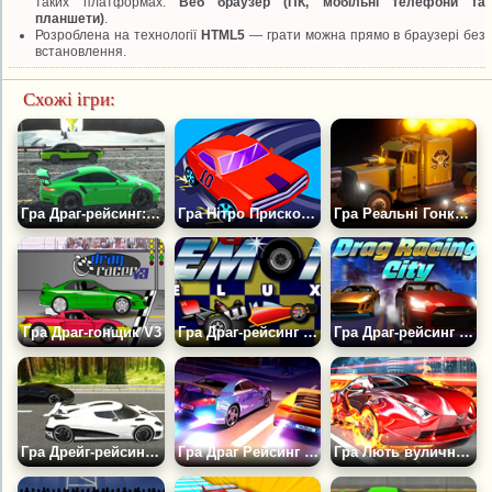
таких платформах:
Веб браузер (ПК, мобільні телефони та
планшети)
.
Розроблена на технології
HTML5
— грати можна прямо в браузері без
встановлення.
Схожі ігри:
Гра Драг-рейсинг: Спортивні Автомобілі
Гра Нітро Прискорення: Гонки на Машинах
Гра Реальні Гонки по Прямій
Гра Драг-гонщик V3
Гра Драг-рейсинг Демон Делюкс
Гра Драг-рейсинг у Місті
Гра Дрейг-рейсинг з Найкращими Автомобілями
Гра Драг Рейсинг Рівалс
Гра Лють вуличних перегонів