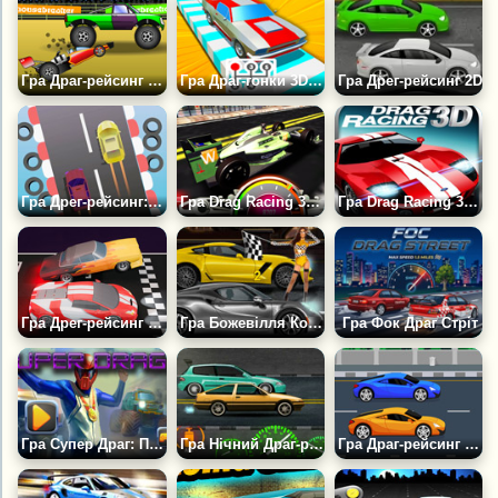
Гра Драг-рейсинг Демон
Гра Драг-гонки 3D: Майстер Перемикання Передач
Гра Дрег-рейсинг 2D
Гра Дрег-рейсинг: Випробування
Гра Drag Racing 3D 2021: Гоночні Боліди
Гра Drag Racing 3D: Ford Mustang
Гра Дрег-рейсинг Проти Суперників-ШІ
Гра Божевілля Коробки Передач
Гра Фок Драг Стріт
Гра Супер Драг: Перемикай Передачі
Гра Нічний Драг-рейсинг
Гра Драг-рейсинг по Прямій