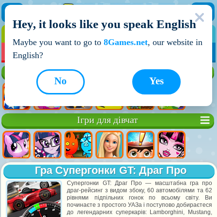
Hey, it looks like you speak English
ІГРИ
ІГРИ ДЛЯ ХЛОПЧИКІВ
Maybe you want to go to
8Games.net
, our website in
МОЇ ІГРИ
НОВІ ІГРИ
ІГРИ НА ДВОХ
English?
Кращі ігри
No
Yes
Ігри для дівчат
Гра Супергонки GT: Драг Про
Супергонки GT: Драг Про — масштабна гра про
драг-рейсинг з видом збоку, 60 автомобілями та 62
рівнями підпільних гонок по всьому світу. Ви
починаєте з простого УАЗа і поступово добираєтеся
до легендарних суперкарів: Lamborghini, Mustang,