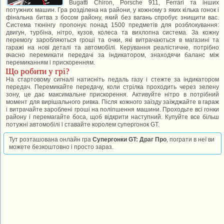
Bugatti Chiron, Porsche 911, Ferrari та інших
потужних машин. Гра розділена на райони, у кожному з яких кілька гонок і
фінальна битва з босом району, який без вагань спробує знищити вас.
Система тюнінгу пропонує понад 1500 предметів для розблокування:
двигун, турбіна, нітро, кузов, колеса та вихлопна система. За кожну
перемогу заробляються гроші та очки, які витрачаються в магазині та
гаражі на нові деталі та автомобілі. Керування реалістичне, потрібно
вчасно перемикати передачі за індикатором, знаходячи баланс між
перемиканням і прискоренням.
Що робити у грі?
На стартовому сигналі натисніть педаль газу і стежте за індикатором
передач. Перемикайте передачу, коли стрілка проходить через зелену
зону, це дає максимальне прискорення. Активуйте нітро в потрібний
момент для вирішального ривка. Після кожного заїзду заїжджайте в гараж
і витрачайте зароблені гроші на поліпшення машини. Проходьте всі гонки
району і перемагайте боса, щоб відкрити наступний. Купуйте все більш
потужні автомобілі і ставайте королем супергонок GT.
Тут розташована онлайн гра
Супергонки GT: Драг Про
, пограти в неї ви
можете безкоштовно і просто зараз.