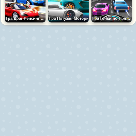
Гра Драг-Рейсинг Без Обмежень
Гра Потужні Мотори
Гра Гонки по Прямій 3D