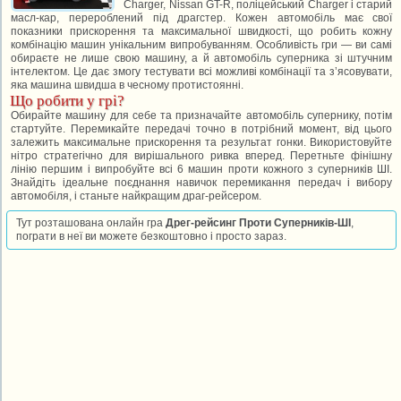
Charger, Nissan GT-R, поліцейський Charger і старий
масл-кар, перероблений під драгстер. Кожен автомобіль має свої
показники прискорення та максимальної швидкості, що робить кожну
комбінацію машин унікальним випробуванням. Особливість гри — ви самі
обираєте не лише свою машину, а й автомобіль суперника зі штучним
інтелектом. Це дає змогу тестувати всі можливі комбінації та з’ясовувати,
яка машина швидша в чесному протистоянні.
Що робити у грі?
Обирайте машину для себе та призначайте автомобіль супернику, потім
стартуйте. Перемикайте передачі точно в потрібний момент, від цього
залежить максимальне прискорення та результат гонки. Використовуйте
нітро стратегічно для вирішального ривка вперед. Перетньте фінішну
лінію першим і випробуйте всі 6 машин проти кожного з суперників ШІ.
Знайдіть ідеальне поєднання навичок перемикання передач і вибору
автомобіля, і станьте найкращим драг-рейсером.
Тут розташована онлайн гра
Дрег-рейсинг Проти Суперників-ШІ
,
пограти в неї ви можете безкоштовно і просто зараз.