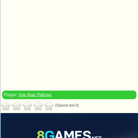
Розділ:
Ігри Драг Рейсинг
(Оцінок гри 0)