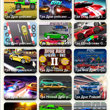
Гра Драг-рейсинг Демон
Гра Драг-рейсинг у Місті
Гра Drag Racing 3D: Ford Mustang
Гра Дрег-рейсинг: Випробування
Гра Драг-гонщик V3
Гра Супергонки GT: Драг Про
Гра Екстремальний Драг-рейсинг
Гра Драг-гонки Демон 2
Гра Фок Драг Стріт
Гра Драг Рейсинг Рівалс
Гра Нічний Драг-рейсинг
Гра Драг Рейсінг Хто Швидше