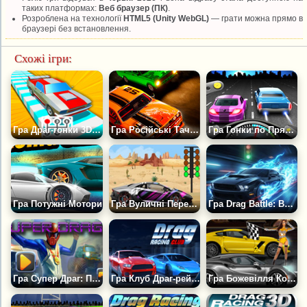
таких платформах:
Веб браузер (ПК)
.
Розроблена на технології
HTML5 (Unity WebGL)
— грати можна прямо в
браузері без встановлення.
Схожі ігри:
Гра Драг-гонки 3D: Майстер Перемикання Передач
Гра Російські Тачки: Драг Рейсинг
Гра Гонки по Прямій 3D
Гра Потужні Мотори
Гра Вуличні Перегони 2D
Гра Drag Battle: Вуличні Перегони
Гра Супер Драг: Перемикай Передачі
Гра Клуб Драг-рейсингу
Гра Божевілля Коробки Передач