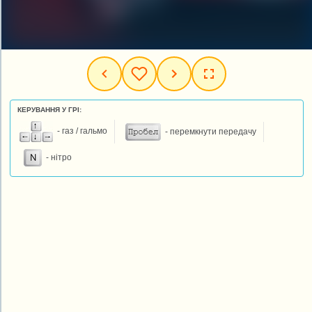
КЕРУВАННЯ У ГРІ:
- газ / гальмо
- перемкнути передачу
- нітро