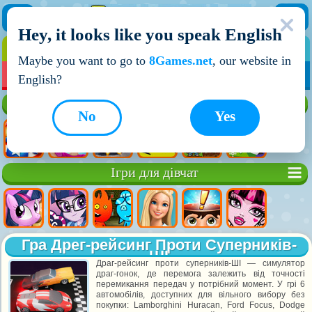
Hey, it looks like you speak English
ІГРИ
ІГРИ ДЛЯ ХЛОПЧИКІВ
Maybe you want to go to
8Games.net
, our website in
МОЇ ІГРИ
НОВІ ІГРИ
ІГРИ НА ДВОХ
English?
Кращі ігри
No
Yes
Ігри для дівчат
Гра Дрег-рейсинг Проти Суперників-
ШІ
Драг-рейсинг проти суперників-ШІ — симулятор
драг-гонок, де перемога залежить від точності
перемикання передач у потрібний момент. У грі 6
автомобілів, доступних для вільного вибору без
покупки: Lamborghini Huracan, Ford Focus, Dodge