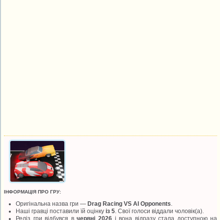
ІНФОРМАЦІЯ ПРО ГРУ:
Оригінальна назва гри —
Drag Racing VS AI Opponents
.
Наші гравці поставили їй оцінку
із 5
. Свої голоси віддали
чоловік(а).
Реліз гри відбувся в
червні 2026
і вона відразу стала доступною на