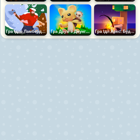
Гра Ідле Ламберджек 3Д
Гра Друзі з Джунглів
Гра Ідл Аркс: Будувати в Морі