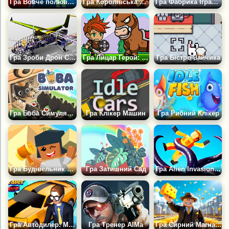
Гра Вовче полювання: Захист
Гра Королівська Гавань: Аркада
Гра Фабрика Іграшок: Idle
Гра Зроби Дрон Своїми Руками
Гра Лицар Герой: Пригода
Гра Бістро Зайчика
Гра Боба Симулятор
Гра Клікер Машин
Гра Рибний Клікер
Гра Будівельник Знакових Об'єктів
Гра Затишний Сад
Гра Alien Invasion: Космічне РПГ
Гра Автодилер: Магнат
Гра Тренер АІМа
Гра Сирний Магнат Роббі