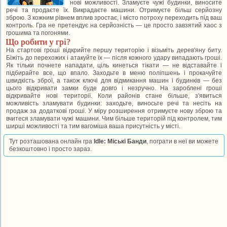
нові можливості. Зламуєте чужі будинки, виносите
речі та продаєте їх. Викрадаєте машини. Отримуєте більш серйозну
зброю. З кожним рівнем вплив зростає, і місто потроху переходить під ваш
контроль. Гра не претендує на серйозність — це просто завзятий хаос з
грошима та погонями.
Що робити у грі?
На стартові гроші відкрийте першу територію і візьміть дерев'яну биту.
Біжіть до перехожих і атакуйте їх — після кожного удару випадають гроші.
Як тільки почнете нападати, ціль кинеться тікати — не відставайте і
підбирайте все, що впало. Заходьте в меню поліпшень і прокачуйте
швидкість зброї, а також ключі для відмикання машин і будинків — без
цього відкривати замки буде довго і незручно. На зароблені гроші
відкривайте нові території. Коли районів стане більше, з'явиться
можливість зламувати будинки: заходьте, виносьте речі та несіть на
продаж за додаткові гроші. У міру розширення отримуєте нову зброю та
вчитеся зламувати чужі машини. Чим більше територій під контролем, тим
ширші можливості та тим вагоміша ваша присутність у місті.
Тут розташована онлайн гра
Idle: Міські Банди
, пограти в неї ви можете
безкоштовно і просто зараз.