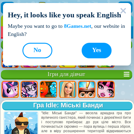
Hey, it looks like you speak English
ІГРИ
ІГРИ ДЛЯ ХЛОПЧИКІВ
Maybe you want to go to
8Games.net
, our website in
МОЇ ІГРИ
НОВІ ІГРИ
ІГРИ НА ДВОХ
English?
Кращі ігри
No
Yes
Ігри для дівчат
Гра Idle: Міські Банди
"Idle: Міські Банди" — весела аркадна гра про
вуличного гангстера, який починає з дерев'яної бити
і поступово прибирає до рук ціле місто. Все
починається скромно — пара вулиць і перша зброя,
але в міру розширення територій відкриваються