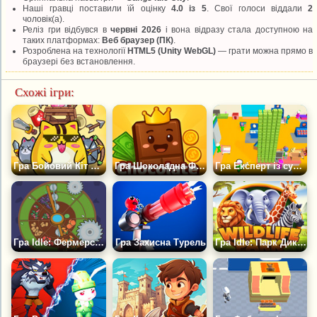
Наші гравці поставили їй оцінку
4.0 із 5
. Свої голоси віддали
2
чоловік(а).
Реліз гри відбувся в
червні 2026
і вона відразу стала доступною на
таких платформах:
Веб браузер (ПК)
.
Розроблена на технології
HTML5 (Unity WebGL)
— грати можна прямо в
браузері без встановлення.
Схожі ігри:
Гра Бойовий Кіт Робот: Захист Вежі
Гра Шоколадна Фабрика Мрій
Гра Експерт із супермаркетів
Гра Idle: Фермерське Кільце
Гра Захисна Турель
Гра Idle: Парк Дикої Природи