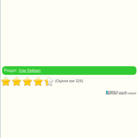
Розділ:
Ігри Хейзел
(Оцінок гри 326)