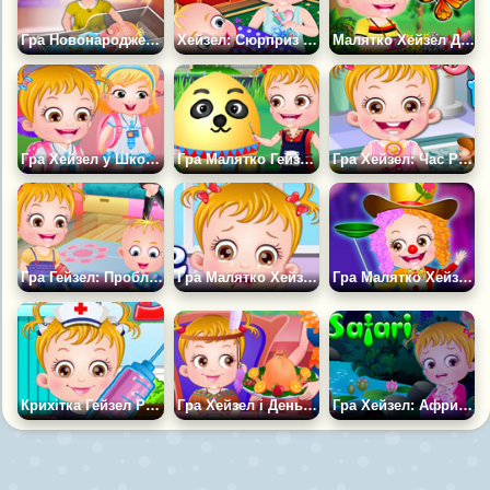
Гра Новонароджений Братик Хейзел
Хейзел: Сюрприз для Братика
Малятко Хейзел Досліджує Природу
Гра Хейзел у Школі Водіння
Гра Малятко Гейзел: Великдень
Гра Хейзел: Час Розваг
Гра Гейзел: Проблеми з Братом
Гра Малятко Хейзел у Стоматолога
Гра Малятко Хейзел Клоун
Крихітка Гейзел Робить Укол
Гра Хейзел і День Подяки
Гра Хейзел: Африка. Сафарі