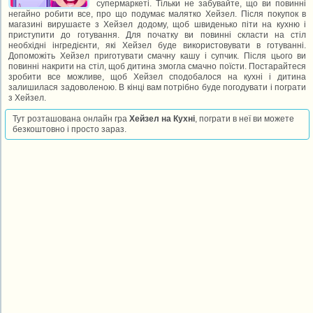
супермаркеті. Тільки не забувайте, що ви повинні
негайно робити все, про що подумає малятко Хейзел. Після покупок в
магазині вирушаєте з Хейзел додому, щоб швиденько піти на кухню і
приступити до готування. Для початку ви повинні скласти на стіл
необхідні інгредієнти, які Хейзел буде використовувати в готуванні.
Допоможіть Хейзел приготувати смачну кашу і супчик. Після цього ви
повинні накрити на стіл, щоб дитина змогла смачно поїсти. Постарайтеся
зробити все можливе, щоб Хейзел сподобалося на кухні і дитина
залишилася задоволеною. В кінці вам потрібно буде погодувати і пограти
з Хейзел.
Тут розташована онлайн гра
Хейзел на Кухні
, пограти в неї ви можете
безкоштовно і просто зараз.