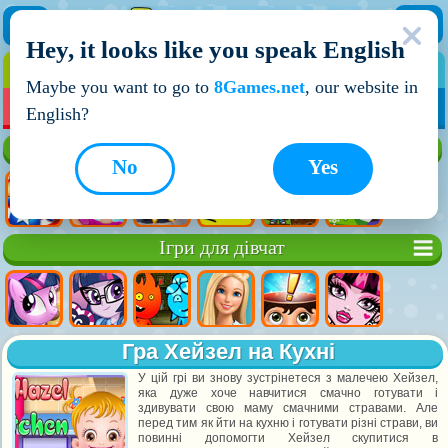
Hey, it looks like you speak English
ІГРИ
ІГРИ ДЛЯ ХЛОПЧИКІВ
Maybe you want to go to
8Games.net
, our website in
МОЇ ІГРИ
НОВІ ІГРИ
ІГРИ НА ДВОХ
English?
Кращі ігри
No
Yes
Ігри для дівчат
Гра Хейзел на Кухні
У цій грі ви знову зустрінетеся з малечею Хейзел,
яка дуже хоче навчитися смачно готувати і
здивувати свою маму смачними стравами. Але
перед тим як йти на кухню і готувати різні страви, ви
повинні допомогти Хейзел скупитися в