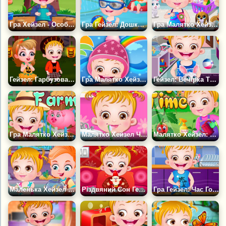
Гра Хейзел - Особиста Гігієна
Гра Гейзел: Дошко. Пікнік
Гра Малятко Хейзел Прибирає
Гейзел: Гарбузова Вечірка
Гра Малятко Хейзел вчить Пори Року
Гейзел: Вечірка Тварин
Гра Малятко Хейзел на Фермі
Малятко Хейзел Чистить Зуби
Малятко Хейзел: Час Садівництва
Маленька Хейзел і Золота Рибка
Різдвяний Сон Гейзел
Гра Гейзел: Час Готувати