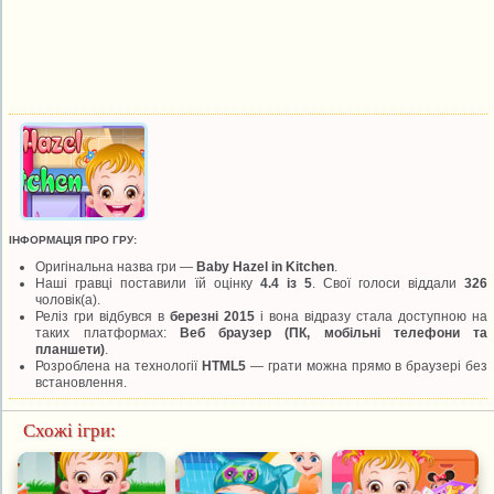
ІНФОРМАЦІЯ ПРО ГРУ:
Оригінальна назва гри —
Baby Hazel in Kitchen
.
Наші гравці поставили їй оцінку
4.4 із 5
. Свої голоси віддали
326
чоловік(а).
Реліз гри відбувся в
березні 2015
і вона відразу стала доступною на
таких платформах:
Веб браузер (ПК, мобільні телефони та
планшети)
.
Розроблена на технології
HTML5
— грати можна прямо в браузері без
встановлення.
Схожі ігри: