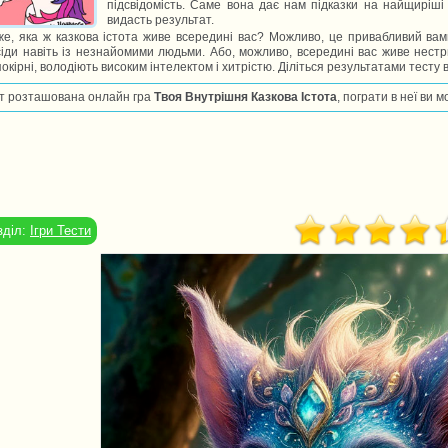
підсвідомість. Саме вона дає нам підказки на найщиріші в
видасть результат.
е, яка ж казкова істота живе всередині вас? Можливо, це привабливий вам
іди навіть із незнайомими людьми. Або, можливо, всередині вас живе нест
окірні, володіють високим інтелектом і хитрістю. Діліться результатами тесту 
т розташована онлайн гра
Твоя Внутрішня Казкова Істота
, пограти в неї ви 
зділ:
Ігри Тести