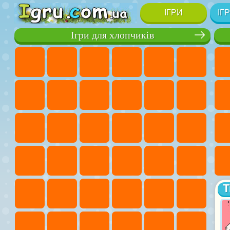
ІГРИ
ІГ
Ігри для хлопчиків
Т