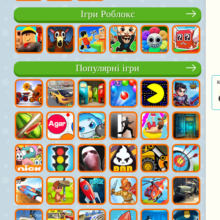
Ігри Роблокс
Популярні ігри
К