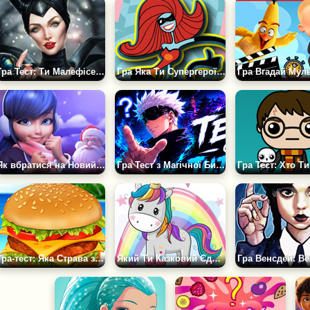
Гра Тест: Ти Малефісента чи Аврора?
Гра Яка Ти Супергероїня
Як вбратися на Новий Рік?
Гра Тест з Магічної Битви
Гра-тест: Яка Страва з Макдональдса Ти?
Який Ти Казковий Єдиноріг?