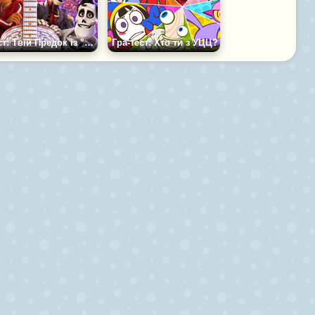
Тест: Твій Предок із "Таємниці Коко"
Гра-тест: Хто ти з УЦЦ?