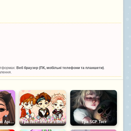
латформах:
Веб браузер (ПК, мобільні телефони та планшети)
.
влення.
Тест: Твій Емоджі Аріани Гранде
Гра Тест: Хто Ти з Bts?
Гра SCP Тест