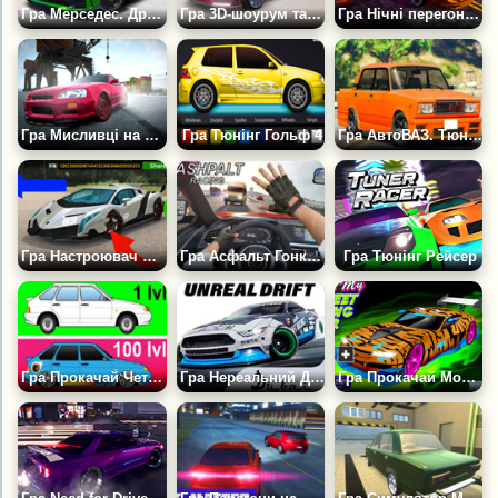
Гра Мерседес. Дрифт і Тюнінг
Гра 3D-шоурум та Конструктор Автомобілів Formacar
Гра Нічні перегони на межі
Гра Мисливці на Дрифт 3Д
Гра Тюнінг Гольф 4
Гра АвтоВАЗ. Тюнінг і Руйнування
Гра Настроювач Ламборгіні
Гра Асфальт Гонки в Трафіку
Гра Тюнінг Рейсер
Гра Прокачай Четвірку
Гра Нереальний Дубай Дрифт
Гра Прокачай Мою Вуличну Тачку