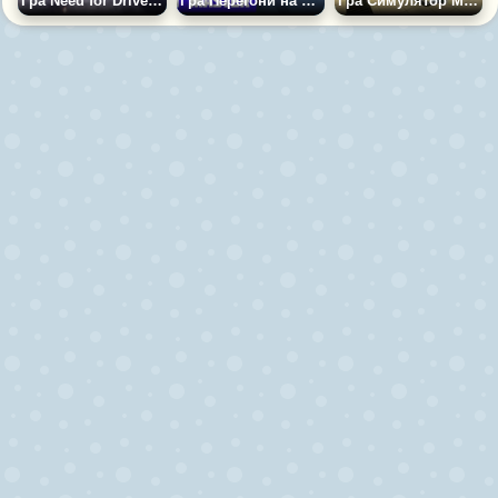
Гра Need for Drive: Багатокористувацькі перегони у Відкритому Світі
Гра Перегони на машинах містом: Майстер Трюків
Гра Симулятор Механіка ВАЗ