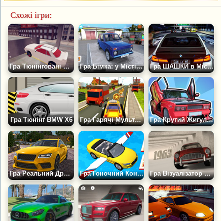
Схожі ігри:
Гра Тюнінговані Авто: Трюки
Гра Бімка: у Місті Онлайн Руйнування
Гра ШАШКИ в Місті: Міська Метушня
Гра Тюнінг BMW X6
Гра Гарячі Мультяшні Гонки 3Д
Гра Крутий Жигуль: Тюнінговані Російські Авто
Гра Реальний Дрифт: Мультиплеєр
Гра Гоночний Конструктор
Гра Візуалізатор Класичних Автомобілів