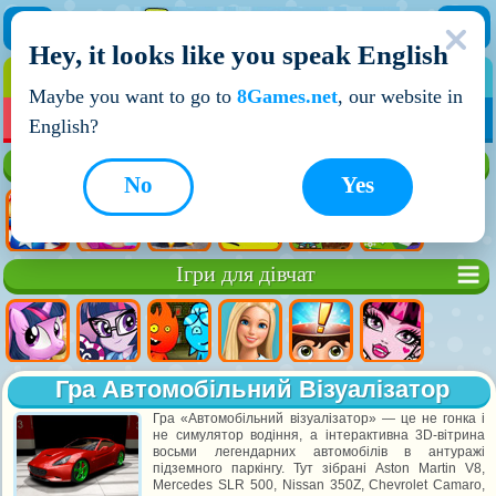
Hey, it looks like you speak English
ІГРИ
ІГРИ ДЛЯ ХЛОПЧИКІВ
Maybe you want to go to
8Games.net
, our website in
МОЇ ІГРИ
НОВІ ІГРИ
ІГРИ НА ДВОХ
English?
Кращі ігри
No
Yes
Ігри для дівчат
Гра Автомобільний Візуалізатор
Гра «Автомобільний візуалізатор» — це не гонка і
не симулятор водіння, а інтерактивна 3D-вітрина
восьми легендарних автомобілів в антуражі
підземного паркінгу. Тут зібрані Aston Martin V8,
Mercedes SLR 500, Nissan 350Z, Chevrolet Camaro,