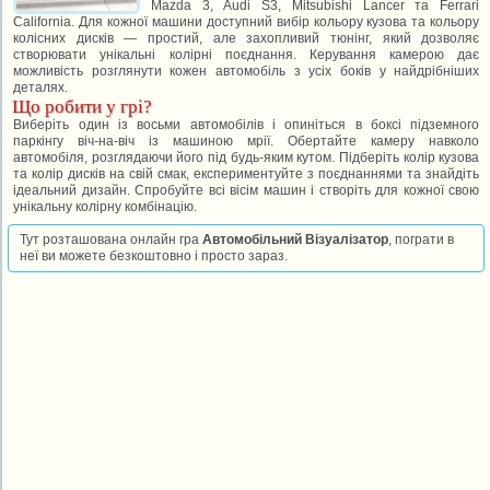
Mazda 3, Audi S3, Mitsubishi Lancer та Ferrari
California. Для кожної машини доступний вибір кольору кузова та кольору
колісних дисків — простий, але захопливий тюнінг, який дозволяє
створювати унікальні колірні поєднання. Керування камерою дає
можливість розглянути кожен автомобіль з усіх боків у найдрібніших
деталях.
Що робити у грі?
Виберіть один із восьми автомобілів і опиніться в боксі підземного
паркінгу віч-на-віч із машиною мрії. Обертайте камеру навколо
автомобіля, розглядаючи його під будь-яким кутом. Підберіть колір кузова
та колір дисків на свій смак, експериментуйте з поєднаннями та знайдіть
ідеальний дизайн. Спробуйте всі вісім машин і створіть для кожної свою
унікальну колірну комбінацію.
Тут розташована онлайн гра
Автомобільний Візуалізатор
, пограти в
неї ви можете безкоштовно і просто зараз.