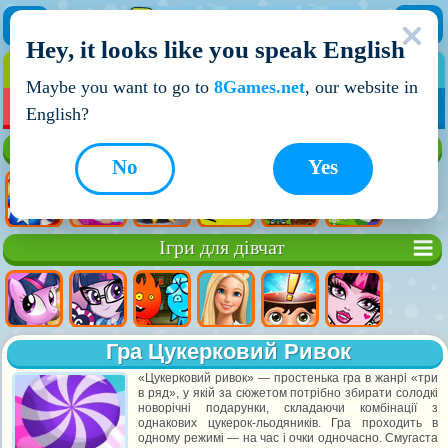
Hey, it looks like you speak English
ІГРИ
ІГРИ ДЛЯ ХЛОПЧИКІВ
Maybe you want to go to
8Games.net
, our website in
МОЇ ІГРИ
НОВІ ІГРИ
ІГРИ НА ДВОХ
English?
Кращі ігри
No
Yes
Ігри для дівчат
Гра Цукерковий Ривок
«Цукерковий ривок» — простенька гра в жанрі «три
в ряд», у якій за сюжетом потрібно збирати солодкі
новорічні подарунки, складаючи комбінації з
однакових цукерок-льодяників. Гра проходить в
одному режимі — на час і очки одночасно. Смугаста