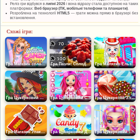
Реліз гри відбувся в
липні 2026
і вона відразу стала доступною на таких
платформах:
Веб браузер (ПК, мобільні телефони та планшети)
.
Розроблена на технології
HTML5
— грати можна прямо в браузері без
встановлення.
Схожі ігри:
Гра Магазин солодкої вати для дівчаток
Гра Пазли: Солодощі
Гра Малятко Ельза Продає Цукерки
Гра Цукерковий Матч: Сага 2
Гра Цукерковий Світ Малятка Белли
Гра Цукеркове З'єднання 2
Гра Магазин Упаковки Цукерок
Гра Цукерковий Дощ 7
Гра Цукерковий Макіяж для Модниці