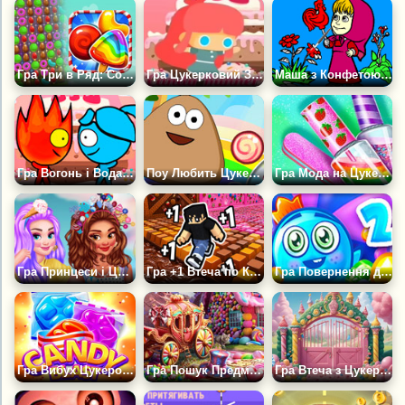
Гра Три в Ряд: Солодкий Вибух
Гра Цукерковий Забіг
Маша з Конфетою - Розмальовка
Гра Вогонь і Вода: Світ Цукерок
Поу Любить Цукерки
Гра Мода на Цукерковий Манікюр
Гра Принцеси і Цукеркова Вечірка
Гра +1 Втеча по Клавіатурі ASMR | Цукерки та Шоколад
Гра Повернення до Країни Цукерок 2
Гра Вибух Цукерок 2
Гра Пошук Предметів: Цукерковий Особняк
Гра Втеча з Цукеркового Будинку