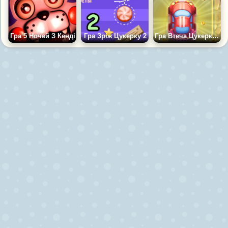
Гра 5 Ночей З Кенді
Гра Зріж Цукерку 2
Гра Втеча Цукеркової Машини