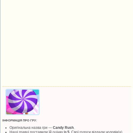
ІНФОРМАЦІЯ ПРО ГРУ:
Оригінальна назва гри —
Candy Rush
.
Наші гравці поставили їй оцінку
із 5
. Свої голоси віддали
чоловік(а).