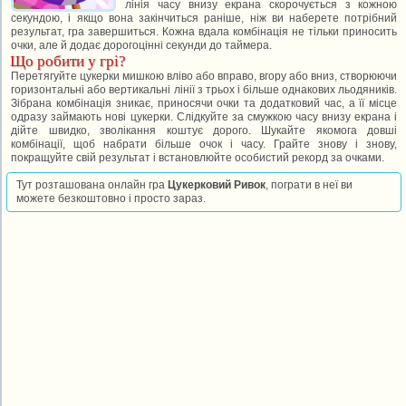
лінія часу внизу екрана скорочується з кожною
секундою, і якщо вона закінчиться раніше, ніж ви наберете потрібний
результат, гра завершиться. Кожна вдала комбінація не тільки приносить
очки, але й додає дорогоцінні секунди до таймера.
Що робити у грі?
Перетягуйте цукерки мишкою вліво або вправо, вгору або вниз, створюючи
горизонтальні або вертикальні лінії з трьох і більше однакових льодяників.
Зібрана комбінація зникає, приносячи очки та додатковий час, а її місце
одразу займають нові цукерки. Слідкуйте за смужкою часу внизу екрана і
дійте швидко, зволікання коштує дорого. Шукайте якомога довші
комбінації, щоб набрати більше очок і часу. Грайте знову і знову,
покращуйте свій результат і встановлюйте особистий рекорд за очками.
Тут розташована онлайн гра
Цукерковий Ривок
, пограти в неї ви
можете безкоштовно і просто зараз.