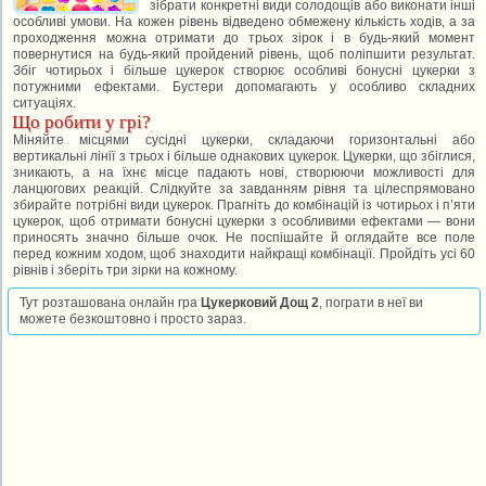
зібрати конкретні види солодощів або виконати інші
особливі умови. На кожен рівень відведено обмежену кількість ходів, а за
проходження можна отримати до трьох зірок і в будь-який момент
повернутися на будь-який пройдений рівень, щоб поліпшити результат.
Збіг чотирьох і більше цукерок створює особливі бонусні цукерки з
потужними ефектами. Бустери допомагають у особливо складних
ситуаціях.
Що робити у грі?
Міняйте місцями сусідні цукерки, складаючи горизонтальні або
вертикальні лінії з трьох і більше однакових цукерок. Цукерки, що збіглися,
зникають, а на їхнє місце падають нові, створюючи можливості для
ланцюгових реакцій. Слідкуйте за завданням рівня та цілеспрямовано
збирайте потрібні види цукерок. Прагніть до комбінацій із чотирьох і п’яти
цукерок, щоб отримати бонусні цукерки з особливими ефектами — вони
приносять значно більше очок. Не поспішайте й оглядайте все поле
перед кожним ходом, щоб знаходити найкращі комбінації. Пройдіть усі 60
рівнів і зберіть три зірки на кожному.
Тут розташована онлайн гра
Цукерковий Дощ 2
, пограти в неї ви
можете безкоштовно і просто зараз.