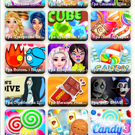
Гра Магазин солодкої вати
Гра Цукеркові Бульбашки
Гра Спіймай Цукерку: Механіка
Гра Цукеркова Вечірка Принцес
Гра Цукеркові Кубики
Гра Лінії: Цукерки
Гра Вогонь і Вода: Світ Цукерок
Гра Кіберпанк проти Цукеркової моди
Гра Знайди Цукерку: Зима
Гра Стрибки За Цукерками
Гра Магазин Упаковки Цукерок
Гра ФНФ ФНАФ: Світ Кенді