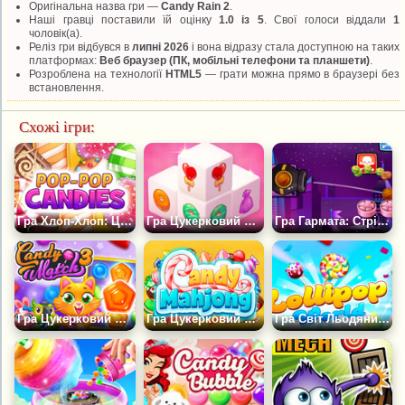
Оригінальна назва гри —
Candy Rain 2
.
Наші гравці поставили їй оцінку
1.0 із 5
. Свої голоси віддали
1
чоловік(а).
Реліз гри відбувся в
липні 2026
і вона відразу стала доступною на таких
платформах:
Веб браузер (ПК, мобільні телефони та планшети)
.
Розроблена на технології
HTML5
— грати можна прямо в браузері без
встановлення.
Схожі ігри:
Гра Хлоп-Хлоп: Цукерки
Гра Цукерковий Маджонг: 3D-режим
Гра Гармата: Стрільба по цукерках Делюкс
Гра Цукерковий Матч-3
Гра Цукерковий Маджонг 2
Гра Світ Льодяників