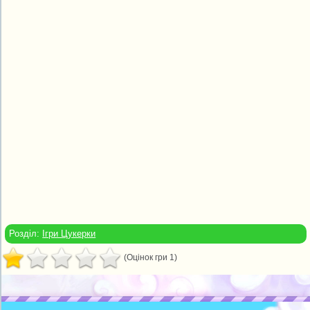
Розділ:
Ігри Цукерки
(Оцінок гри 1)