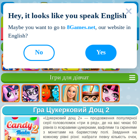
Hey, it looks like you speak English
ІГРИ
ІГРИ ДЛЯ ХЛОПЧИКІВ
Maybe you want to go to
8Games.net
, our website in
МОЇ ІГРИ
НОВІ ІГРИ
ІГРИ НА ДВОХ
English?
Кращі ігри
No
Yes
Ігри для дівчат
Гра Цукерковий Дощ 2
«Цукерковий дощ 2» — продовження популярної
серії головоломок «три в ряд», де на вас чекає 60
рівнів із яскравими цукерками, вафлями та скринями
з монетами на барвистому полі. Завдання на
кожному рівні різні: набрати певну кількість очок,