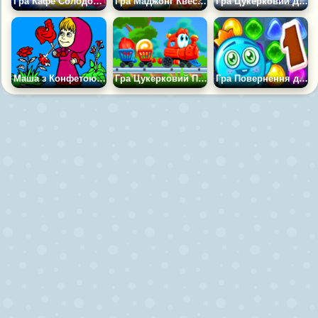
Гра Кафе Солодощів
Гра Маджонг Квест: Пригоди в Країні Солодощів
Гра Цукерковий Дощ 3
Маша з Конфетою - Розмальовка
Гра Цукерковий Поїзд
Гра Повернення до Країни Цукерок 1