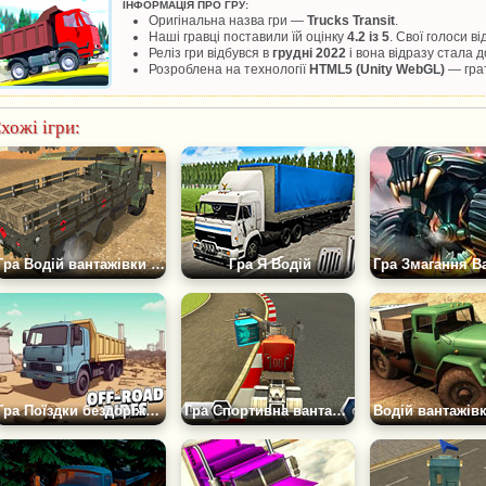
ІНФОРМАЦІЯ ПРО ГРУ:
Оригінальна назва гри —
Trucks Transit
.
Наші гравці поставили їй оцінку
4.2 із 5
. Свої голоси в
Реліз гри відбувся в
грудні 2022
і вона відразу стала
Розроблена на технології
HTML5 (Unity WebGL)
— грат
хожі ігри:
Гра Водій вантажівки в Армії 2
Гра Я Водій
Гра Поїздки бездоріжжям
Гра Спортивна вантажівка: Випробування на Час