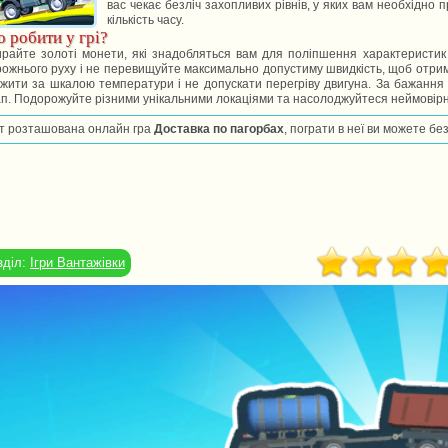
вас чекає безліч захопливих рівнів, у яких вам необхідно
кількість часу.
 робити у грі?
райте золоті монети, які знадобляться вам для поліпшення характеристик
ожнього руху і не перевищуйте максимально допустиму швидкість, щоб отрима
жити за шкалою температури і не допускати перегріву двигуна. За бажання
п. Подорожуйте різними унікальними локаціями та насолоджуйтеся неймовір
т розташована онлайн гра
Доставка по пагорбах
, пограти в неї ви можете бе
зділ:
Ігри Вантажівки