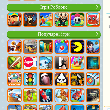
Ігри Роблокс
К
Популярні ігри