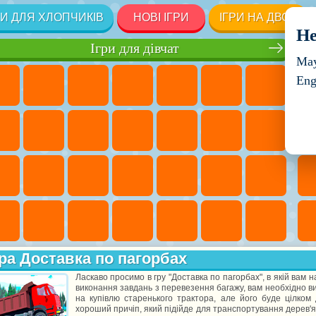
РИ ДЛЯ ХЛОПЧИКІВ
НОВІ ІГРИ
ІГРИ НА ДВОХ
He
Ігри для дівчат
May
Eng
ра Доставка по пагорбах
Ласкаво просимо в гру "Доставка по пагорбах", в якій вам 
виконання завдань з перевезення багажу, вам необхідно в
на купівлю старенького трактора, але його буде цілком
хороший причіп, який підійде для транспортування дерев'ян