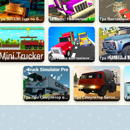
Гра ЗІЛ-130: Їзда по Бездоріжжю
18 Коліс: Неможливі Траси
Гра Міні Вантажівка
Гра Гонка вантажівок: Доставка
Гра Про Симулятор вантажівки
Гра Симулятор Бетономішалки