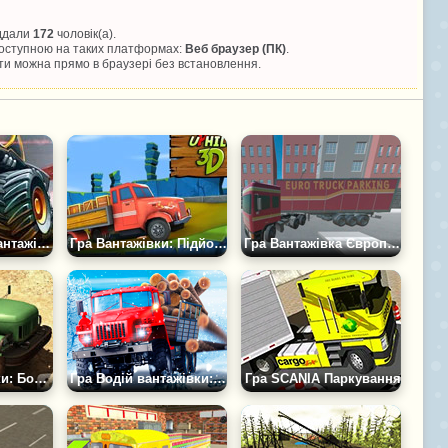
іддали
172
чоловік(а).
 доступною на таких платформах:
Веб браузер (ПК)
.
и можна прямо в браузері без встановлення.
Гра Змагання Вантажівок-Монстрів
Гра Вантажівки: Підйом 3Д
Гра Вантажівка Європарковка
Водій вантажівки: Божевільна Дорога 2
Гра Водій вантажівки: Засніжені дороги
Гра SCANIA Паркування