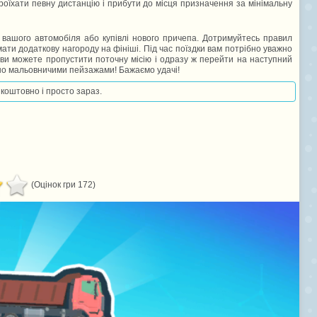
 проїхати певну дистанцію і прибути до місця призначення за мінімальну
 вашого автомобіля або купівлі нового причепа. Дотримуйтесь правил
ти додаткову нагороду на фініші. Під час поїздки вам потрібно уважно
 ви можете пропустити поточну місію і одразу ж перейти на наступний
но мальовничими пейзажами! Бажаємо удачі!
зкоштовно і просто зараз.
(Оцінок гри 172)