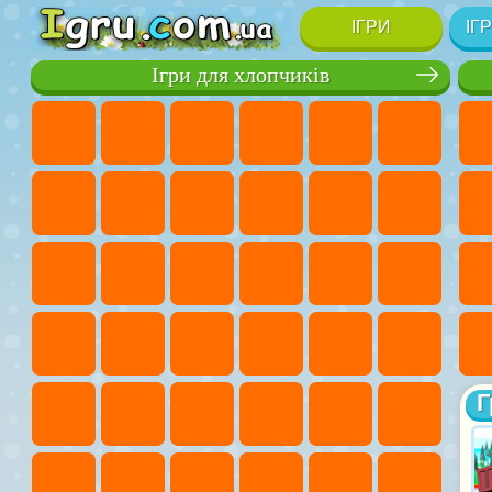
ІГРИ
ІГ
Ігри для хлопчиків
Г