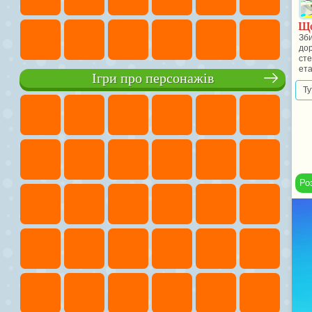
Що
Зби
дор
сте
ета
Ігри про персонажів
Ту
Ро