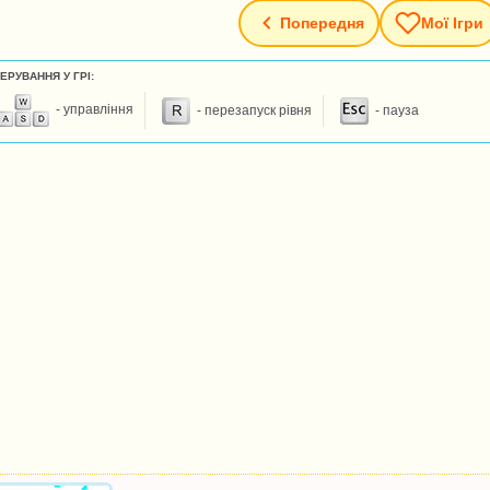
Попередня
Мої Ігри
ЕРУВАННЯ У ГРІ:
- управління
- перезапуск рівня
- пауза