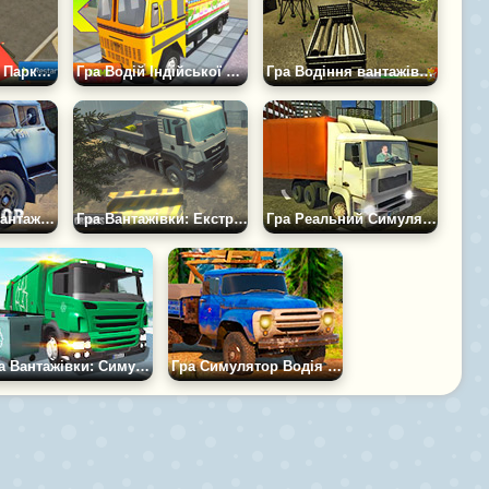
Гра Вантажівки: Паркування Евакуатора
Гра Водій Індійської вантажівки 3Д
Гра Водіння вантажівки: Російське Бездоріжжя
Гра Російська Вантажівка ЗІЛ
Гра Вантажівки: Екстремальне Бездоріжжя 3
Гра Реальний Симулятор Міських Вантажівок
Гра Вантажівки: Симулятор Сміттєвоза 3Д
Гра Симулятор Водія ЗІЛ СРСР