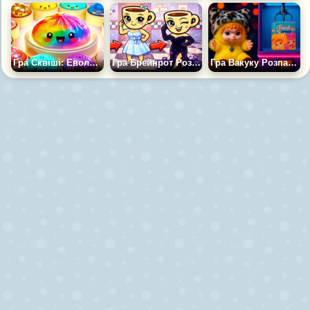
Гра Сквіші: Еволюція Пельменів
Гра Брейнрот Розпакування Нарядів Для Балерини
Гра Вакуку Розпакування