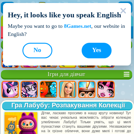
Hey, it looks like you speak English
ІГРИ
ІГРИ ДЛЯ ХЛОПЧИКІВ
Maybe you want to go to
8Games.net
, our website in
МОЇ ІГРИ
НОВІ ІГРИ
ІГРИ НА ДВОХ
English?
Кращі ігри
No
Yes
Ігри для дівчат
Гра Лабубу: Розпакування Колекції
Дітки, ласкаво просимо в нашу круту новинку! Тут
вас чекає унікальна можливість зібрати колекцію
улюблених Лабубу! Тільки уявіть, що ці милі
пухнастики стануть вашими друзями. Незважаючи
на їх грізне обличчя, вони дуже милі і готові до