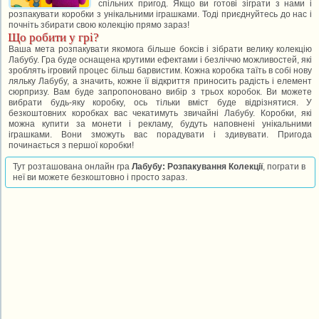
спільних пригод. Якщо ви готові зіграти з нами і
розпакувати коробки з унікальними іграшками. Тоді приєднуйтесь до нас і
почніть збирати свою колекцію прямо зараз!
Що робити у грі?
Ваша мета розпакувати якомога більше боксів і зібрати велику колекцію
Лабубу. Гра буде оснащена крутими ефектами і безліччю можливостей, які
зроблять ігровий процес більш барвистим. Кожна коробка таїть в собі нову
ляльку Лабубу, а значить, кожне її відкриття приносить радість і елемент
сюрпризу. Вам буде запропоновано вибір з трьох коробок. Ви можете
вибрати будь-яку коробку, ось тільки вміст буде відрізнятися. У
безкоштовних коробках вас чекатимуть звичайні Лабубу. Коробки, які
можна купити за монети і рекламу, будуть наповнені унікальними
іграшками. Вони зможуть вас порадувати і здивувати. Пригода
починається з першої коробки!
Тут розташована онлайн гра
Лабубу: Розпакування Колекції
, пограти в
неї ви можете безкоштовно і просто зараз.