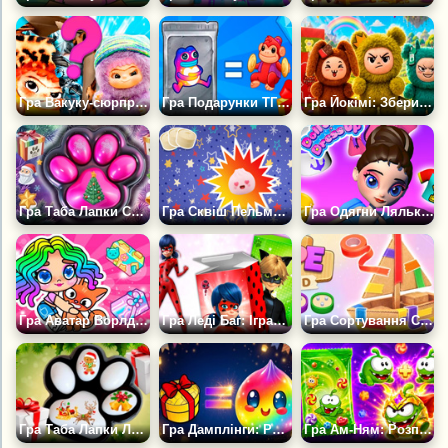
Гра Вакуку-сюрприз: Розпакування
Гра Подарунки ТГ: Суперколекція
Гра Йокімі: Збери Всю Колекцію
Гра Таба Лапки Сквіш Розпакування
Гра Сквіш Пельмешки: Розпакування
Гра Одягни Ляльку: Розпакування
Гра Аватар Ворлд: Розпакування Подарунків
Гра Леді Баг: Іграшки: Розпакування
Гра Сортування Скотчу 3D
Гра Таба Лапки Лапки Сквіш Новорічна Розпакування
Гра Дамплінги: Розпакування
Гра Ам-Ням: Розпаковуй і З’єднуй