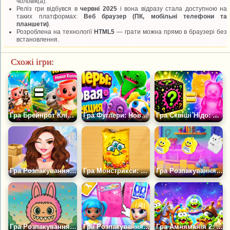
чоловік(а).
Реліз гри відбувся в
червні 2025
і вона відразу стала доступною на
таких платформах:
Веб браузер (ПК, мобільні телефони та
планшети)
.
Розроблена на технології
HTML5
— грати можна прямо в браузері без
встановлення.
Схожі ігри:
Гра Брейнрот Кліппіні: Нова Колекція
Гра Фуглери: Нова Колекція
Гра Сквіші Нідо: Веселе Розпакування
Гра Розпакування Боксів
Гра Монстрикси: Веселе Розпакування
Гра Розпакування Монстрікс: Колекція з Магазину
Гра Розпакування Лабубу
Гра Розпакування Ляльки-сюрпризу для Макіяжу
Гра Амняманія 2: Розпакування — Колекція Брелків