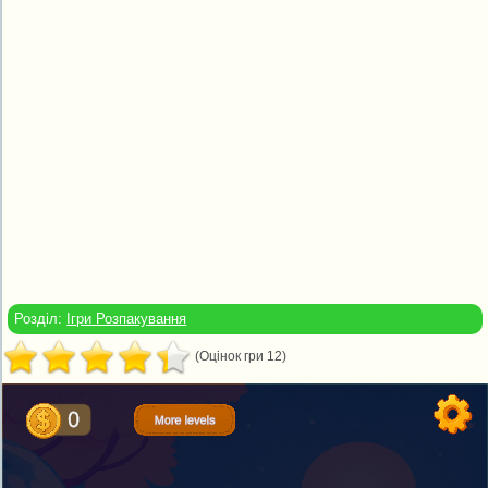
Розділ:
Ігри Розпакування
(Оцінок гри 12)