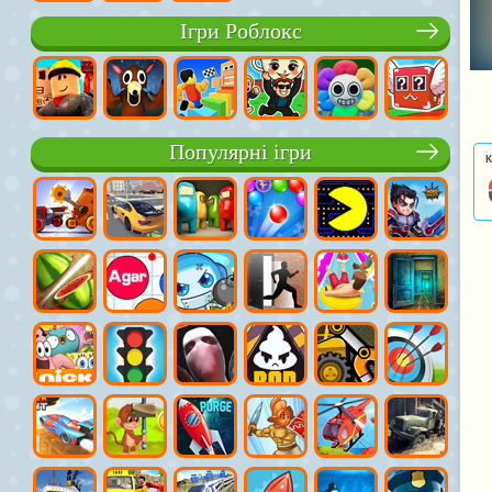
Ігри Роблокс
Популярні ігри
К