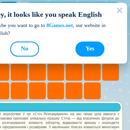
МОЇ ІГРИ
y, it looks like you speak English
Кращі ігри
be you want to go to
8Games.net
, our website in
lish?
No
Yes
і коробочки! У грі «Стіч Розпакування» на вас чекає ціла кімната з
паковка приховує унікальну іграшку Стіча — від класичних фігурок до
 розпакування: знімаєте обгортку, відкриваєте кришку і знаходите
ся оформленням і розмірами. У маленьких боксах ховаються мініатюрні