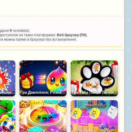
іддали
9
чоловік(а).
а доступною на таких платформах:
Веб браузер (ПК)
.
и можна прямо в браузері без встановлення.
Гра Сквіш Пельмешки: Розпакування
Гра Дамплінги: Розпакування
Гра Таба Лапки Лапки Сквіш Новорічна Розпакування