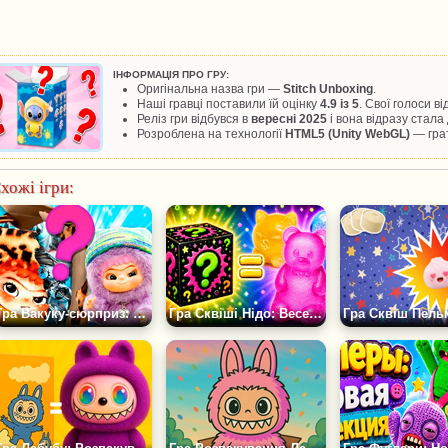
ІНФОРМАЦІЯ ПРО ГРУ:
Оригінальна назва гри —
Stitch Unboxing
.
Наші гравці поставили їй оцінку
4.9 із 5
. Свої голоси в
Реліз гри відбувся в
вересні 2025
і вона відразу стал
Розроблена на технології
HTML5 (Unity WebGL)
— грат
хожі ігри:
Гра Вакуку-сюрприз: Розпакування
Гра Сквіші Нідо: Веселе Розпакування