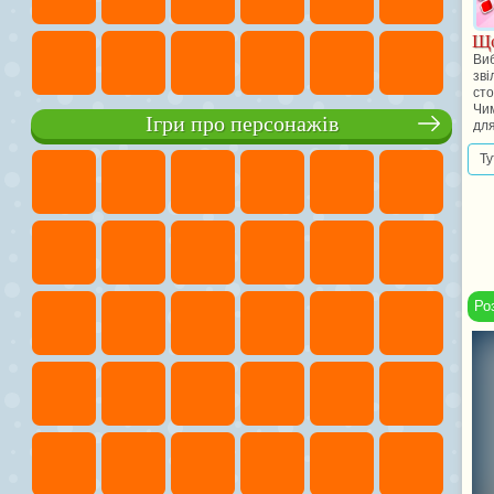
Що
Виб
зві
сто
Чим
Ігри про персонажів
для
Ту
Ро