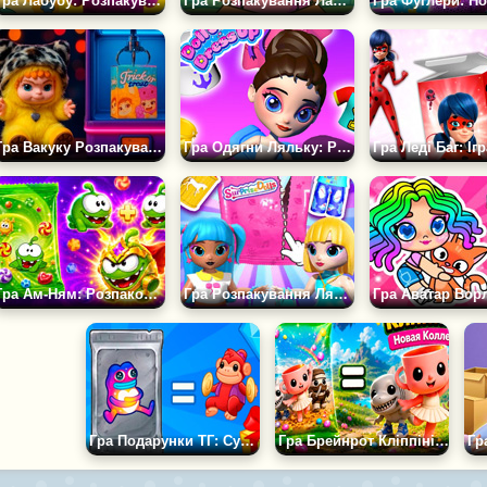
Гра Лабубу: Розпакування Колекції
Гра Розпакування Лабубу
Гра Вакуку Розпакування
Гра Одягни Ляльку: Розпакування
Гра Ам-Ням: Розпаковуй і З’єднуй
Гра Розпакування Ляльки-сюрпризу для Макіяжу
Гра Подарунки ТГ: Суперколекція
Гра Брейнрот Кліппіні: Нова Колекція