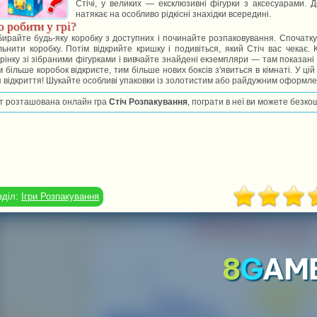
Стічі, у великих — ексклюзивні фігурки з аксесуарами. 
натякає на особливо рідкісні знахідки всередині.
 робити у грі?
ирайте будь-яку коробку з доступних і починайте розпаковування. Спочатку з
льнити коробку. Потім відкрийте кришку і подивіться, який Стіч вас чекає.
рінку зі зібраними фігурками і вивчайте знайдені екземпляри — там показані в
 більше коробок відкриєте, тим більше нових боксів з'явиться в кімнаті. У ці
 відкриття! Шукайте особливі упаковки із золотистим або райдужним оформленн
т розташована онлайн гра
Стіч Розпакування
, пограти в неї ви можете безко
зділ:
Ігри Розпакування