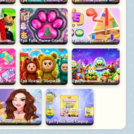
Гра Фуглери: Нова Колекція
Гра Сквіші: Еволюція Пельменів
Гра Розпакування Монстрікс: Колекція з Магазину
Гра Леді Баг: Іграшки: Розпакування
Гра Таба Лапки Сквіш Розпакування
Гра Сортування Скотчу 3D
Гра Аватар Ворлд: Розпакування Подарунків
Гра Йокімі: Збери Всю Колекцію
Гра Амняманія 2: Розпакування — Колекція Брелків
Гра Розпакування Боксів
Гра Губка Боб Сюрприз: Розпакування