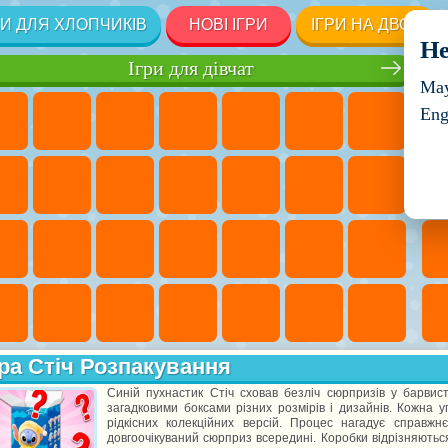
РИ ДЛЯ ХЛОПЧИКІВ
НОВІ ІГРИ
ІГРИ НА ДВОХ
He
Ігри для дівчат
May
Eng
ра Стіч Розпакування
Синій пухнастик Стіч сховав безліч сюрпризів у барвист
загадковими боксами різних розмірів і дизайнів. Кожна у
рідкісних колекційних версій. Процес нагадує справжнє
довгоочікуваний сюрприз всередині. Коробки відрізняють