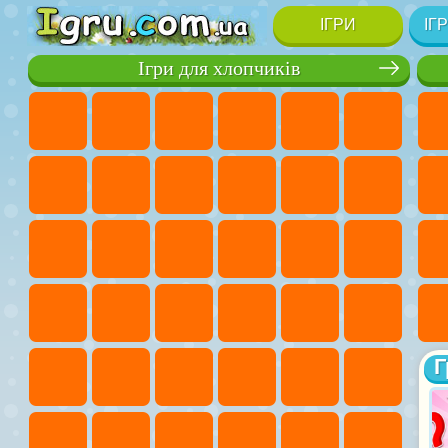
ІГРИ
ІГ
Ігри для хлопчиків
Г