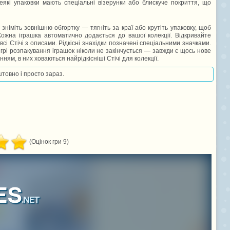
Деякі упаковки мають спеціальні візерунки або блискуче покриття, що
німіть зовнішню обгортку — тягніть за краї або крутіть упаковку, щоб
 Кожна іграшка автоматично додається до вашої колекції. Відкривайте
сі Стічі з описами. Рідкісні знахідки позначені спеціальними значками.
й грі розпакування іграшок ніколи не закінчується — завжди є щось нове
ям, в них ховаються найрідкісніші Стічі для колекції.
штовно і просто зараз.
(Оцінок гри 9)