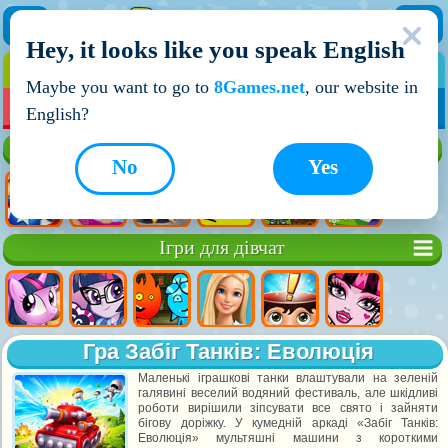
Hey, it looks like you speak English
ІГРИ
ІГРИ ДЛЯ ХЛОПЧИКІВ
Maybe you want to go to
8Games.net
, our website in
МОЇ ІГРИ
НОВІ ІГРИ
ІГРИ НА ДВОХ
English?
Кращі ігри
No
Yes
Ігри для дівчат
Гра Забіг Танків: Еволюція
Маленькі іграшкові танки влаштували на зеленій
галявині веселий водяний фестиваль, але шкідливі
роботи вирішили зіпсувати все свято і зайняти
бігову доріжку. У кумедній аркаді «Забіг Танків:
Еволюція» мультяшні машини з короткими