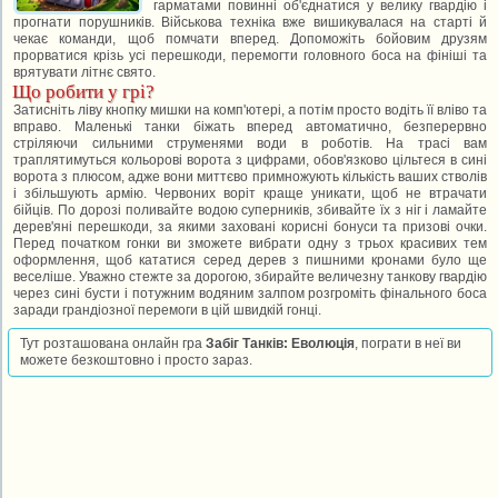
гарматами повинні об'єднатися у велику гвардію і
прогнати порушників. Військова техніка вже вишикувалася на старті й
чекає команди, щоб помчати вперед. Допоможіть бойовим друзям
прорватися крізь усі перешкоди, перемогти головного боса на фініші та
врятувати літнє свято.
Що робити у грі?
Затисніть ліву кнопку мишки на комп'ютері, а потім просто водіть її вліво та
вправо. Маленькі танки біжать вперед автоматично, безперервно
стріляючи сильними струменями води в роботів. На трасі вам
траплятимуться кольорові ворота з цифрами, обов'язково цільтеся в сині
ворота з плюсом, адже вони миттєво примножують кількість ваших стволів
і збільшують армію. Червоних воріт краще уникати, щоб не втрачати
бійців. По дорозі поливайте водою суперників, збивайте їх з ніг і ламайте
дерев'яні перешкоди, за якими заховані корисні бонуси та призові очки.
Перед початком гонки ви зможете вибрати одну з трьох красивих тем
оформлення, щоб кататися серед дерев з пишними кронами було ще
веселіше. Уважно стежте за дорогою, збирайте величезну танкову гвардію
через сині бусти і потужним водяним залпом розгроміть фінального боса
заради грандіозної перемоги в цій швидкій гонці.
Тут розташована онлайн гра
Забіг Танків: Еволюція
, пограти в неї ви
можете безкоштовно і просто зараз.