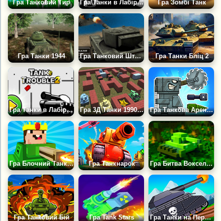
Гра Танковий Тир
Гра Танки в Лабіринті
Гра Зомбі Танк
Гра Танки 1944
Гра Танковий Шторм 3
Гра Танки Бліц 2
Гра Танки в Лабіринті 2
Гра 3Д Танки 1990: Бойове Місто
Гра Танкова Арена іо: Крафт і Бій
Гра Блочний Танк 3D
Гра Танкнарок
Гра Битва Воксельних Танків
Гра Танковий Бій
Гра Tank Stars
Гра Танки на Передовій