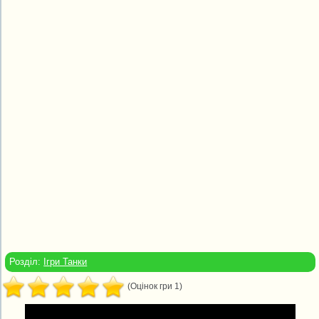
Розділ:
Ігри Танки
(Оцінок гри 1)