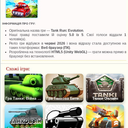
ІНФОРМАЦІЯ ПРО ГРУ:
Оригінальна назва гри —
Tank Run: Evolution
.
Наші гравці поставили їй оцінку
5.0 із 5
. Свої голоси віддали
1
чоловік(а).
Реліз гри відбувся в
червні 2026
і вона відразу стала доступною на
таких платформах:
Веб браузер (ПК)
.
Розроблена на технології
HTML5 (Unity WebGL)
— грати можна прямо в
браузері без встановлення.
Схожі ігри:
Гра Танки: Війна Металу
Гра Танкова Битва за Територію
Танки Онлайн