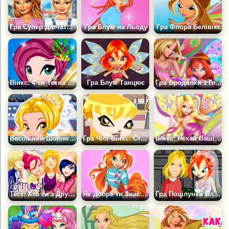
Гра Супер Дівчатка Вбрання з рваних джинсів
Гра Блум на Льоду
Гра Флора Белівікс
Вінкс: Фея Текна у Спа Салоні
Гра Блум Танцює
Гра Бродилки з Героїнями Вінкс
Весільний Шопінг Феї Стелли
Гра Чібі Вінкс: Стелла
Вінкс: Нехай Ваші Крила Сяють
Тест: Хто ти з Другого Покоління Вінкс
Як Добре ти Знаєш Блум?
Гра Поцілунки Блум і Ская