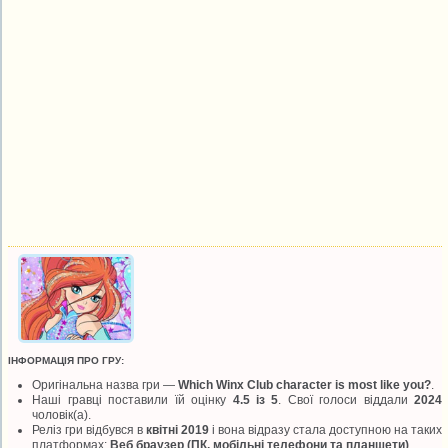
ІНФОРМАЦІЯ ПРО ГРУ:
Оригінальна назва гри —
Which Winx Club character is most like you?
.
Наші гравці поставили їй оцінку
4.5 із 5
. Свої голоси віддали
2024
чоловік(а).
Реліз гри відбувся в
квітні 2019
і вона відразу стала доступною на таких
платформах:
Веб браузер (ПК, мобільні телефони та планшети)
.