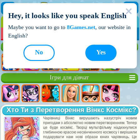
Hey, it looks like you speak English
ІГРИ
ІГРИ ДЛЯ ХЛОПЧИКІВ
Maybe you want to go to
8Games.net
, our website in
МОЇ ІГРИ
НОВІ ІГРИ
ІГРИ НА ДВОХ
English?
Кращі ігри
No
Yes
Ігри для дівчат
Хто Ти з Перетворення Вінкс Космікс?
Чарівниці Вінкс вирушають назустріч новим
пригодам з абсолютно новим перетворенням. Тепер
це буде космікс. Творці мультфільму надихнулися
глибинною красою нескінченного космосу і вирішили
подарувати нам нові образи юних чарівниць. Це