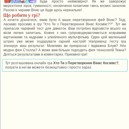
буде просто неймовірно! Як же заворожує
мерехтіння зірок, туманності, нескінченні галактики і весь космос загалом.
Разом із чарами Вінкс це буде щось нереальне!
Що робити у грі?
А хочете дізнатися, яким було б ваше перетворення фей Вінкс? Тоді,
ласкаво просимо в гру "Хто Ти з Перетворення Вінкс Космікс??". Тут ми
припасли чарівний тест для дівчаток. Вам потрібно відповісти всього на
вісім легких запитань. Кожне з них супроводжуватиметься яскравими
картинками та кадрами з улюбленого мультфільму. Один цей маленький
штрих уже може подарувати гарний настрій! Наприкінці тесту гра
згенерує ваш результат. Можливо ви прекрасна і відважна Блум? Або
модна фея Стелла? А може вам більше підходить фея технологій Текна?
Діліться результатами в коментарях. Приємної гри!
Тут розташована онлайн гра
Хто Ти з Перетворення Вінкс Космікс?
,
пограти в неї ви можете безкоштовно і просто зараз.