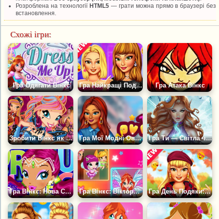
Розроблена на технології
HTML5
— грати можна прямо в браузері без
встановлення.
Схожі ігри:
Гра Одягати Вінкс
Гра Найкращі Подруги: Чорно-рожева Модниця
Гра Атака Вінкс
Зробити Вінкс як Монстр Хай
Гра Мої Модні Оверсайз Вбрання у вуличному стилі
Гра Ти — Світла чи Темна Фея?
Гра Вінкс: Нова Стрижка Лейли
Гра Вінкс: Вікторина про Мультфільм
Гра День Подяки: Загін Стиль