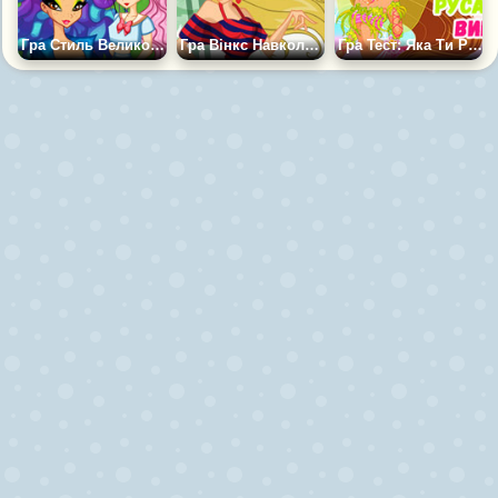
Гра Стиль Великоднього Кролика
Гра Вінкс Навколо Світу
Гра Тест: Яка Ти Русалонька Вінкс?