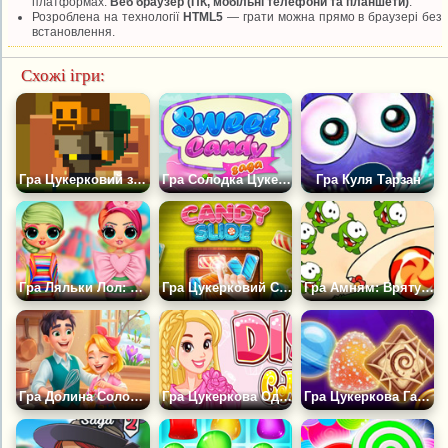
платформах:
Веб браузер (ПК, мобільні телефони та планшети)
.
Розроблена на технології
HTML5
— грати можна прямо в браузері без
встановлення.
Схожі ігри:
Гра Цукерковий злодій
Гра Солодка Цукеркова Сага
Гра Куля Тарзан
Гра Ляльки Лол: Модний Цукерковий Лук
Гра Цукерковий Слайд
Гра Амням: Врятуй Цукерку
Гра Долина Солодощів
Гра Цукеркова Одевалка
Гра Цукеркова Галактика