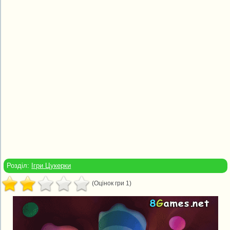
Розділ:
Ігри Цукерки
(Оцінок гри 1)