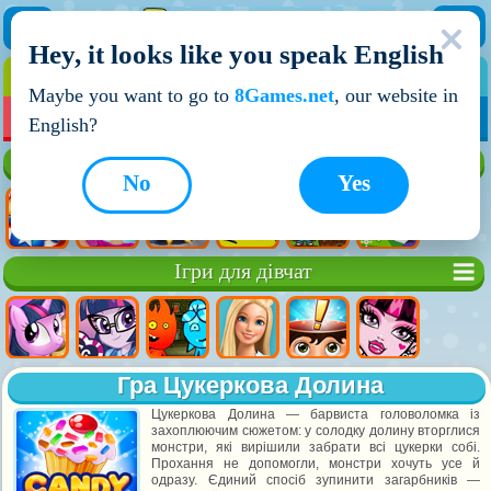
Hey, it looks like you speak English
ІГРИ
ІГРИ ДЛЯ ХЛОПЧИКІВ
Maybe you want to go to
8Games.net
, our website in
МОЇ ІГРИ
НОВІ ІГРИ
ІГРИ НА ДВОХ
English?
Кращі ігри
No
Yes
Ігри для дівчат
Гра Цукеркова Долина
Цукеркова Долина — барвиста головоломка із
захоплюючим сюжетом: у солодку долину вторглися
монстри, які вирішили забрати всі цукерки собі.
Прохання не допомогли, монстри хочуть усе й
одразу. Єдиний спосіб зупинити загарбників —