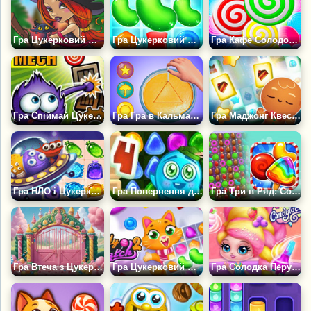
Гра Цукерковий Матч: Сага 2
Гра Цукерковий Матч 1
Гра Кафе Солодощів
Гра Спіймай Цукерку: Механіка
Гра Гра в Кальмара: Цукерки Дальгона
Гра Маджонг Квест: Пригоди в Країні Солодощів
Гра НЛО і Цукеркова Планета
Гра Повернення до Країни Цукерок 4: Сад Льодяників
Гра Три в Ряд: Солодкий Вибух
Гра Втеча з Цукеркового Будинку
Гра Цукерковий Матч 2
Гра Солодка Перукарня Кенділокс