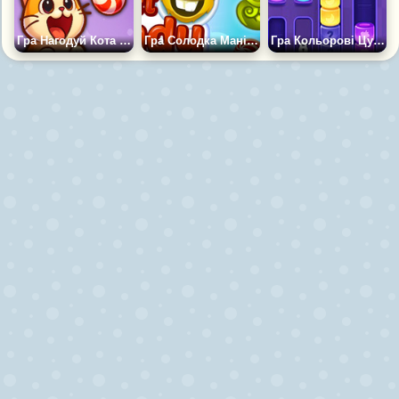
Гра Нагодуй Кота Цукеркою
Гра Солодка Манія Цукерок
Гра Кольорові Цукерки: Сортувальна Головоломка