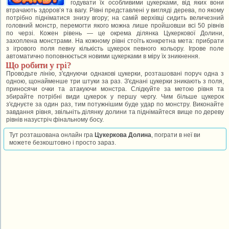
годувати їх особливими цукерками, від яких вони
втрачають здоров’я та вагу. Рівні представлені у вигляді дерева, по якому
потрібно підніматися знизу вгору; на самій верхівці сидить величезний
головний монстр, перемогти якого можна лише пройшовши всі 50 рівнів
по черзі. Кожен рівень — це окрема ділянка Цукеркової Долини,
захоплена монстрами. На кожному рівні стоїть конкретна мета: прибрати
з ігрового поля певну кількість цукерок певного кольору. Ігрове поле
автоматично поповнюється новими цукерками в міру їх зникнення.
Що робити у грі?
Проводьте лінію, з'єднуючи однакові цукерки, розташовані поруч одна з
одною, щонайменше три штуки за раз. З'єднані цукерки зникають з поля,
приносячи очки та атакуючи монстра. Слідкуйте за метою рівня та
збирайте потрібні види цукерок у першу чергу. Чим більше цукерок
з'єднуєте за один раз, тим потужнішим буде удар по монстру. Виконайте
завдання рівня, звільніть ділянку долини та піднімайтеся вище по дереву
рівнів назустріч фінальному босу.
Тут розташована онлайн гра
Цукеркова Долина
, пограти в неї ви
можете безкоштовно і просто зараз.