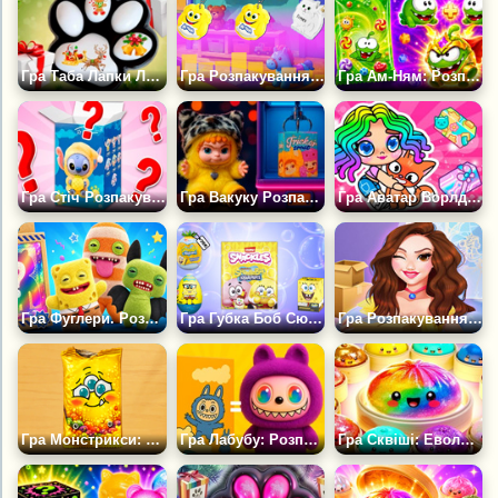
Гра Таба Лапки Лапки Сквіш Новорічна Розпакування
Гра Розпакування Монстрікс: Колекція з Магазину
Гра Ам-Ням: Розпаковуй і З’єднуй
Гра Стіч Розпакування
Гра Вакуку Розпакування
Гра Аватар Ворлд: Розпакування Подарунків
Гра Фуглери. Розпакуй Усіх Монстриків
Гра Губка Боб Сюрприз: Розпакування
Гра Розпакування Боксів
Гра Монстрикси: Веселе Розпакування
Гра Лабубу: Розпакування Колекції
Гра Сквіші: Еволюція Пельменів