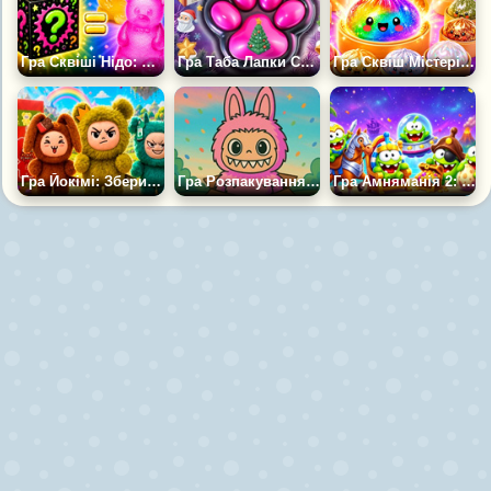
Гра Сквіші Нідо: Веселе Розпакування
Гра Таба Лапки Сквіш Розпакування
Гра Сквіш Містері Дамплінги: Відкрий Пельмень
Гра Йокімі: Збери Всю Колекцію
Гра Розпакування Лабубу
Гра Амняманія 2: Розпакування — Колекція Брелків