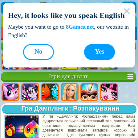
Hey, it looks like you speak English
ІГРИ
ІГРИ ДЛЯ ХЛОПЧИКІВ
Maybe you want to go to
8Games.net
, our website in
МОЇ ІГРИ
НОВІ ІГРИ
ІГРИ НА ДВОХ
English?
Кращі ігри
No
Yes
Ігри для дівчат
Гра Дамплінги: Розпакування
У грі «Дамплінги: Розпакування» перед вами
відкриється величезний святковий зал, заповнений
ошатними подарунковими пакунками. Вам
доведеться відкривати загадкові коробки й
діставати звідти кумедних пухких персонажів