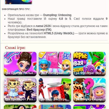
ІНФОРМАЦІЯ ПРО ГРУ:
Оригінальна назва гри —
Dumpling: Unboxing
.
Наші гравці поставили їй оцінку
4.8 із 5
. Свої голоси віддали
9
чоловік(а).
Реліз гри відбувся в
липні 2026
і вона відразу стала доступною на таких
платформах:
Веб браузер (ПК)
.
Розроблена на технології
HTML5 (Unity WebGL)
— грати можна прямо в
браузері без встановлення.
Схожі ігри:
Гра Одягни Ляльку: Розпакування
Гра Розпакування Ляльки-сюрпризу для Макіяжу
Гра Фуглери: Нова Колекція
Гра Брейнрот Розпакування Нарядів Для Балерини
Гра Леді Баг: Іграшки: Розпакування
Гра Вакуку-сюрприз: Розпакування