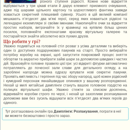
різного ступеня рідкості. Кожне нове відкриття
відбувається у три цікаві етапи й дарує елемент приємного очікування,
адже під шарами щільного картону та шурхотливого фантика завжди
ховається секретний плюшевий сувенір. Усього в цій великій компанії
мешкають п’ятдесят два м’які герої, серед яких ховаються рідкісні та
легендарні екземпляри зі своїми іменами. Накопичуйте очки за відкриття
простих наборів, витрачайте їх у крамниці на купівлю більш цінних
посилок, поповнюйте експонатами красиву віртуальну галерею та
постарайтеся знайти абсолютно всіх пухких друзів.
Що робити у грі?
Уважно подивіться на головний стіл розваг з усіма деталями та виберіть
один із доступних подарункових пакунків на старті. Просто вибирайте
потрібну коробку на екрані, щоб запустити покроковий процес зняття
обгортки та акуратно прибрати зайві шари за допомогою швидких і частих
дій. Враховуйте головне правило цієї гри: усі відкриті фігурки автоматично
потрапляють до почесної зали слави для детального огляду, а на
зароблені нагороди можна одразу купувати нові секретні пакунки.
Проявіть кмітливість і терпіння під час збору нагород, щоб кожен рідкісний
і кумедний персонаж якнайшвидше опинився у вашому розпорядженні.
Нехай ці милі китайські дамплінги стануть вашою головною гордістю на
полицях віртуальної шафи. Уважно стежте за списком досягнень,
відкривайте коробки строго по черзі, і нехай це захопливе розпакування
допоможе вам без зусиль відшукати всіх п’ятдесят два м’яких героїв до
єдиного.
Тут розташована онлайн гра
Дамплінги: Розпакування
, пограти в неї
ви можете безкоштовно і просто зараз.