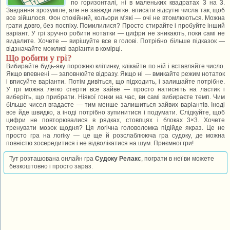
по горизонталі, ні в маленьких квадратах 3 на 3.
Завдання зрозуміле, але не завжди легке: вписати відсутні числа так, щоб
все зійшлося. Фон спокійний, кольори м'які — очі не втомлюються. Можна
грати довго, без поспіху. Помилилися? Просто стирайте і пробуйте інший
варіант. У грі зручно робити нотатки — цифри не зникають, поки самі не
видалите. Хочете — вирішуйте все в голові. Потрібно більше підказок —
відзначайте можливі варіанти в комірці.
Що робити у грі?
Вибирайте будь-яку порожню клітинку, клікайте по ній і вставляйте число.
Якщо впевнені — заповнюйте відразу. Якщо ні — вмикайте режим нотаток
і вписуйте варіанти. Потім дивіться, що підходить, і залишайте потрібне.
У грі можна легко стерти все зайве — просто натисніть на ластик і
виберіть, що прибрати. Ніякої гонки на час, ви самі вибираєте темп. Чим
більше чисел вгадаєте — тим менше залишиться зайвих варіантів. Іноді
все йде швидко, а іноді потрібно зупинитися і подумати. Слідкуйте, щоб
цифри не повторювалися в рядках, стовпцях і блоках 3×3. Хочете
тренувати мозок щодня? Ця логічна головоломка підійде якраз. Це не
просто гра на логіку — це ще й розслаблююча гра судоку, де можна
повністю зосередитися і не відволікатися на шум. Приємної гри!
Тут розташована онлайн гра
Судоку Релакс
, пограти в неї ви можете
безкоштовно і просто зараз.