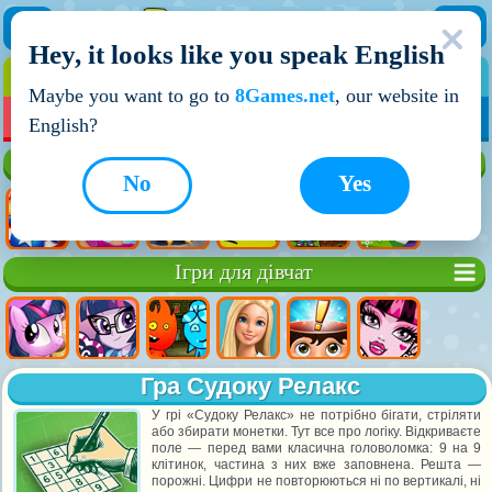
Hey, it looks like you speak English
ІГРИ
ІГРИ ДЛЯ ХЛОПЧИКІВ
Maybe you want to go to
8Games.net
, our website in
МОЇ ІГРИ
НОВІ ІГРИ
ІГРИ НА ДВОХ
English?
Кращі ігри
No
Yes
Ігри для дівчат
Гра Судоку Релакс
У грі «Судоку Релакс» не потрібно бігати, стріляти
або збирати монетки. Тут все про логіку. Відкриваєте
поле — перед вами класична головоломка: 9 на 9
клітинок, частина з них вже заповнена. Решта —
порожні. Цифри не повторюються ні по вертикалі, ні