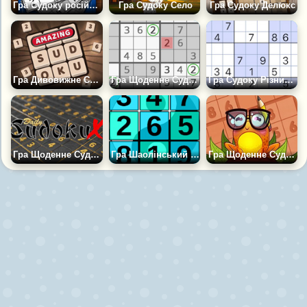
Гра Судоку російською мовою для новачків
Гра Судоку Село
Гра Судоку Делюкс
Гра Дивовижне Судоку
Гра Щоденне Судоку 2
Гра Судоку Різних Видів із підказками
Гра Щоденне Судоку Х
Гра Шаолінський Судоку
Гра Щоденне Судоку Жаби