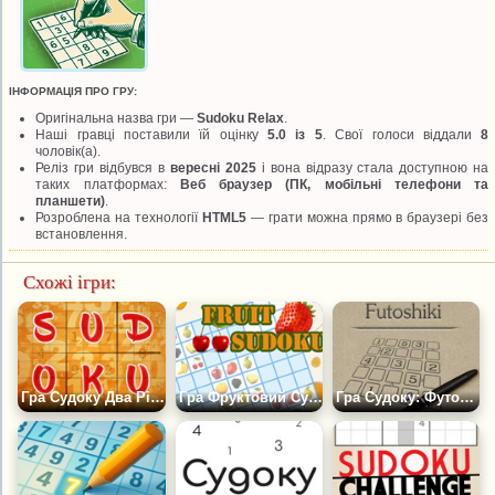
ІНФОРМАЦІЯ ПРО ГРУ:
Оригінальна назва гри —
Sudoku Relax
.
Наші гравці поставили їй оцінку
5.0 із 5
. Свої голоси віддали
8
чоловік(а).
Реліз гри відбувся в
вересні 2025
і вона відразу стала доступною на
таких платформах:
Веб браузер (ПК, мобільні телефони та
планшети)
.
Розроблена на технології
HTML5
— грати можна прямо в браузері без
встановлення.
Схожі ігри:
Гра Судоку Два Рівні Складності
Гра Фруктовий Судоку
Гра Судоку: Футошикі