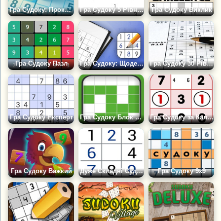
Гра Судоку: Прокачай Мозок
Гра Судоку 5 Рівнів Складності
Гра Судоку Виклик
Гра Судоку Пазл
Гра Судоку: Щоденні Головоломки
Гра Судоку 30 Рівнів
Гра Судоку Експерт
Гра Судоку Блок Пазл
Гра Судоку за Календарем
Гра Судоку Важкий
Дуже Складні Судоку
Гра Судоку 9х9